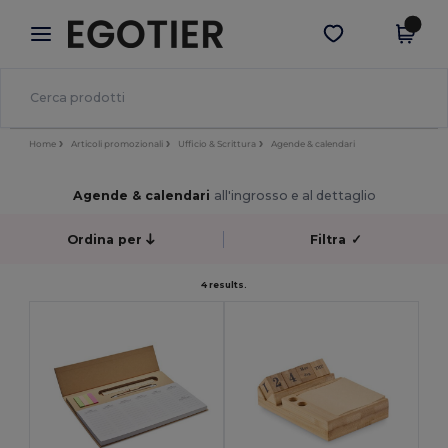
×
App Egotier
Scarica app
Prezzi migliori sull'app!
Home
Articoli promozionali
Ufficio & Scrittura
Agende & calendari
Agende & calendari
all'ingrosso e al dettaglio
Ordina per
Filtra
✓
4 results.