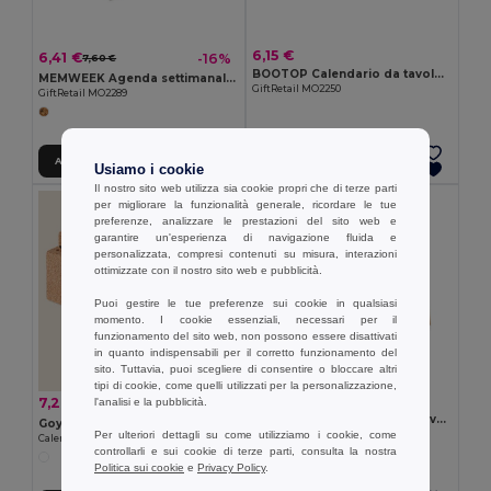
6,15 €
6,41 €
-16%
7,60 €
BOOTOP Calendario da tavolo in Bamboo
MEMWEEK Agenda settimanale da tavolo
GiftRetail MO2250
GiftRetail MO2289
Aggiungi al carrello
Aggiungi al carrello
Usiamo i cookie
Il nostro sito web utilizza sia cookie propri che di terze parti
per migliorare la funzionalità generale, ricordare le tue
preferenze, analizzare le prestazioni del sito web e
garantire un'esperienza di navigazione fluida e
personalizzata, compresi contenuti su misura, interazioni
ottimizzate con il nostro sito web e pubblicità.
Puoi gestire le tue preferenze sui cookie in qualsiasi
momento. I cookie essenziali, necessari per il
funzionamento del sito web, non possono essere disattivati
in quanto indispensabili per il corretto funzionamento del
sito. Tuttavia, puoi scegliere di consentire o bloccare altri
tipi di cookie, come quelli utilizzati per la personalizzazione,
4,82 €
7,20 €
-6%
l'analisi e la pubblicità.
7,68 €
CALENDOO Calendario da tavolo con memopad
Goya 52573
GiftRetail MO2756
Per ulteriori dettagli su come utilizziamo i cookie, come
Calendario in Sughero Naturale con 4 Cubi YALE
controllarli e sui cookie di terze parti, consulta la nostra
Politica sui cookie
e
Privacy Policy
.