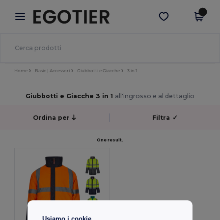
×
App Egotier
Scarica app
Prezzi migliori sull'app!
Home
Basic | Accessori
Giubbotti e Giacche
3 in 1
Giubbotti e Giacche 3 in 1
all'ingrosso e al dettaglio
Ordina per
Filtra
✓
One result.
Usiamo i cookie