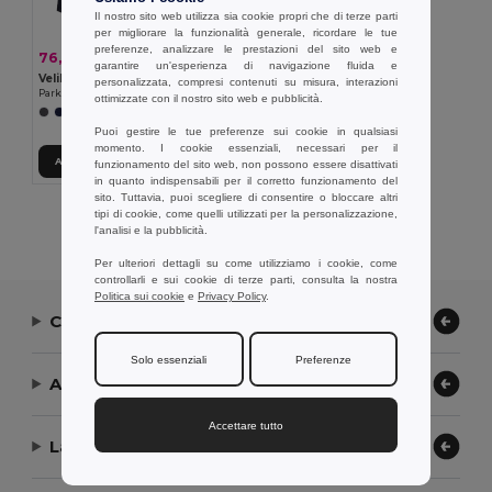
Il nostro sito web utilizza sia cookie propri che di terze parti
per migliorare la funzionalità generale, ricordare le tue
preferenze, analizzare le prestazioni del sito web e
76,51 €
-34%
116,75 €
garantire un'esperienza di navigazione fluida e
Velilla 36108
personalizzata, compresi contenuti su misura, interazioni
Parka bicolore 4-in-1 (180g/m²), in poliestere (100%) con rivestimento in PU
ottimizzate con il nostro sito web e pubblicità.
+1 Colori
Puoi gestire le tue preferenze sui cookie in qualsiasi
momento. I cookie essenziali, necessari per il
Aggiungi al carrello
funzionamento del sito web, non possono essere disattivati
in quanto indispensabili per il corretto funzionamento del
sito. Tuttavia, puoi scegliere di consentire o bloccare altri
tipi di cookie, come quelli utilizzati per la personalizzazione,
Visualizzazione Di Tutti I Prodotti.
l'analisi e la pubblicità.
Per ulteriori dettagli su come utilizziamo i cookie, come
controllarli e sui cookie di terze parti, consulta la nostra
Politica sui cookie
e
Privacy Policy
.
Contattaci
Solo essenziali
Preferenze
Aiuto or Assistenza
Accettare tutto
La nostra azienda