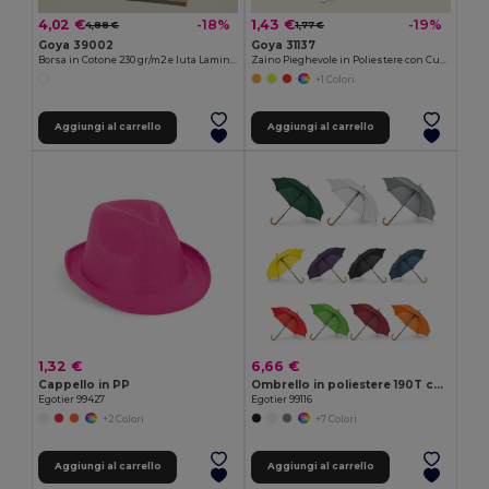
4,02 €
1,43 €
-18%
-19%
4,88 €
1,77 €
Goya 39002
Goya 31137
Borsa in Cotone 230 gr/m2 e Iuta Laminata SHOPPER
Zaino Pieghevole in Poliestere con Custodia a Forma di Animale ANIMALS
+1 Colori
Aggiungi al carrello
Aggiungi al carrello
1,32 €
6,66 €
Cappello in PP
Ombrello in poliestere 190T con apertura automatica
Egotier 99427
Egotier 99116
+2 Colori
+7 Colori
Aggiungi al carrello
Aggiungi al carrello