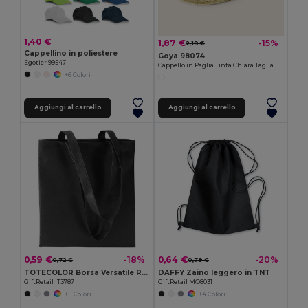
1,40 €
1,87 €
-15%
2,19 €
Cappellino in poliestere
Goya 98074
Egotier 99547
Cappello in Paglia Tinta Chiara Taglia Unica INDIANA
+6 Colori
Aggiungi al carrello
Aggiungi al carrello
0,59 €
0,64 €
-18%
-20%
0,72 €
0,79 €
TOTECOLOR Borsa Versatile Riutilizzabile per la Spesa e da Spiaggia
DAFFY Zaino leggero in TNT
GiftRetail IT3787
GiftRetail MO8031
+11 Colori
+4 Colori