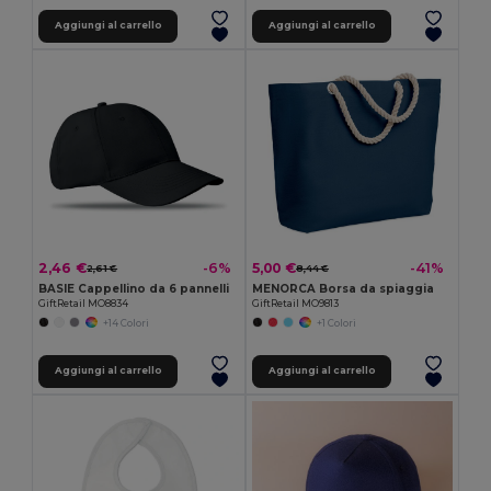
Aggiungi al carrello
Aggiungi al carrello
2,46 €
5,00 €
-6%
-41%
2,61 €
8,44 €
BASIE Cappellino da 6 pannelli
MENORCA Borsa da spiaggia
GiftRetail MO8834
GiftRetail MO9813
+14 Colori
+1 Colori
Aggiungi al carrello
Aggiungi al carrello