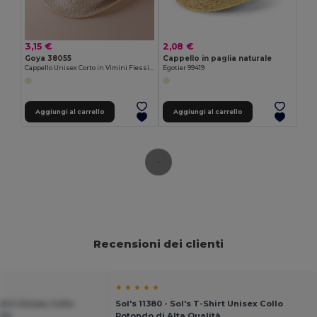
3,15 €
2,08 €
Goya 38055
Cappello in paglia naturale
Cappello Unisex Corto in Vimini Flessibile MADEIRA
Egotier 99419
Aggiungi al carrello
Aggiungi al carrello
Recensioni dei clienti
★ ★ ★ ★ ★
Shirt Unisex Collo
Sol's 11380 - Sol's T-Shirt Unisex Collo
ità
Rotondo di Alta Qualità