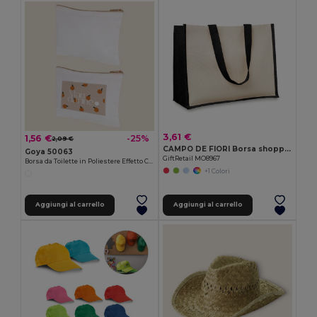
3,61 €
1,56 €
-25%
2,09 €
CAMPO DE FIORI Borsa shopping in iuta di CAMPO DE FIORI
Goya 50063
GiftRetail MO8967
Borsa da Toilette in Poliestere Effetto Cotone POLY
+1 Colori
Aggiungi al carrello
Aggiungi al carrello