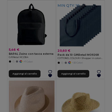
MIN QTY: 10
5,46 €
20,60 €
BAPAL Zaino con tasca esterna
Pack da 10 GiftRetail MO9268
GiftRetail KC2364
COTTONEL COLOUR + Shopper in cotone 140gr
+7 Colori
+20 Colori
Aggiungi al carrello
Aggiungi al carrello