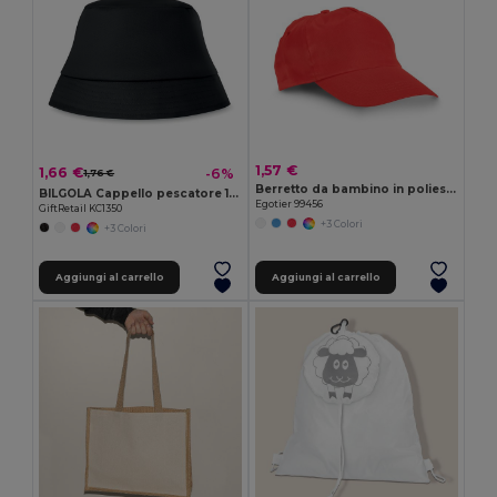
1,57 €
1,66 €
-6%
1,76 €
Berretto da bambino in poliestere
BILGOLA Cappello pescatore 160 gr/m²
Egotier 99456
GiftRetail KC1350
+3 Colori
+3 Colori
Aggiungi al carrello
Aggiungi al carrello