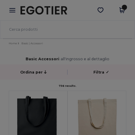
×
App Egotier
Scarica app
Prezzi migliori sull'app!
Home
Basic | Accessori
Basic Accessori
all'ingrosso e al dettaglio
Ordina per
Filtra
✓
736 results.