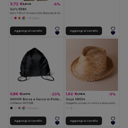
3,72 €
-6%
3,94 €
Sol's 11380
Sol's T-Shirt Unisex Collo Rotondo di Alta Qualità
+47 Colori
Aggiungi al carrello
Aggiungi al carrello
0,86 €
1,62 €
-20%
-9%
1,07 €
1,78 €
SHOOP Borsa a Sacca in Poliestere per Escursioni
Goya 38054
GiftRetail MO7208
Cappello unisex in vimini a tesa corta JAMAICA
+12 Colori
Aggiungi al carrello
Aggiungi al carrello