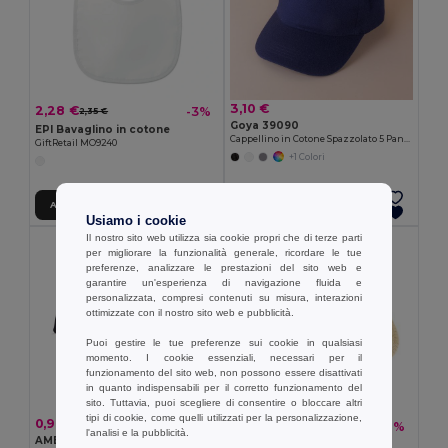
3,10 €
2,28 €
-3%
2,35 €
Goya 39090
EPI Bavaglino in cotone
Cappellino in Cotone Spazzolato 5 Pannelli Velcro FIRST-CLASS
GiftRetail MO9240
+1 Colori
Aggiungi al carrello
Aggiungi al carrello
Usiamo i cookie
Il nostro sito web utilizza sia cookie propri che di terze parti
per migliorare la funzionalità generale, ricordare le tue
preferenze, analizzare le prestazioni del sito web e
garantire un'esperienza di navigazione fluida e
personalizzata, compresi contenuti su misura, interazioni
ottimizzate con il nostro sito web e pubblicità.
Puoi gestire le tue preferenze sui cookie in qualsiasi
momento. I cookie essenziali, necessari per il
funzionamento del sito web, non possono essere disattivati
in quanto indispensabili per il corretto funzionamento del
sito. Tuttavia, puoi scegliere di consentire o bloccare altri
tipi di cookie, come quelli utilizzati per la personalizzazione,
0,97 €
1,89 €
-18%
2,29 €
l'analisi e la pubblicità.
AMERICA Occhiali da sole UV400
Goya 27502