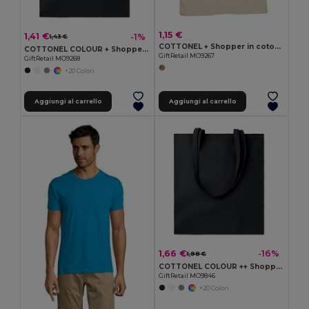
1,15 €
1,41 €
-1%
1,43 €
COTTONEL + Shopper in cotone 140gr
COTTONEL COLOUR + Shopper in cotone 140gr
GiftRetail MO9267
GiftRetail MO9268
+20 Colori
Aggiungi al carrello
Aggiungi al carrello
1,66 €
-16%
1,98 €
COTTONEL COLOUR ++ Shopper in cotone da 180gr MO9846-
GiftRetail MO9846
+20 Colori