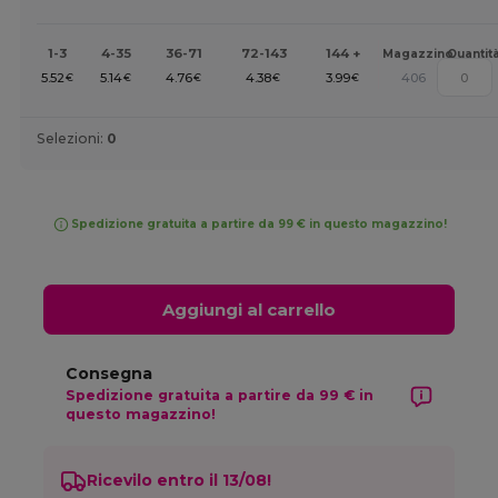
1-3
4-35
36-71
72-143
144 +
Magazzino
Quantit
5.52
5.14
4.76
4.38
3.99
406
€
€
€
€
€
Selezioni:
0
Spedizione gratuita a partire da 99 € in questo magazzino!
Aggiungi al carrello
Consegna
Spedizione gratuita a partire da 99 € in
questo magazzino!
Ricevilo entro il 13/08!