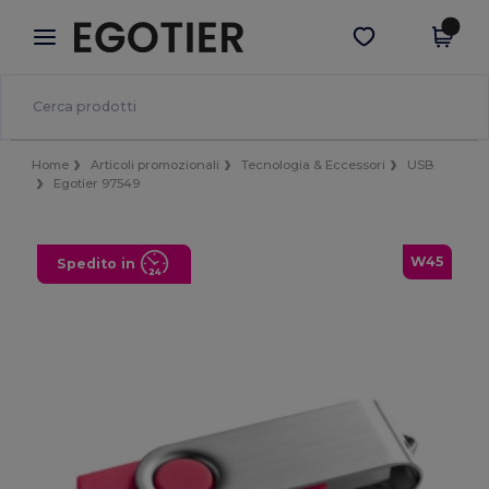
×
App Egotier
Scarica app
Prezzi migliori sull'app!
Home
Articoli promozionali
Tecnologia & Eccessori
USB
Egotier 97549
W45
Spedito in