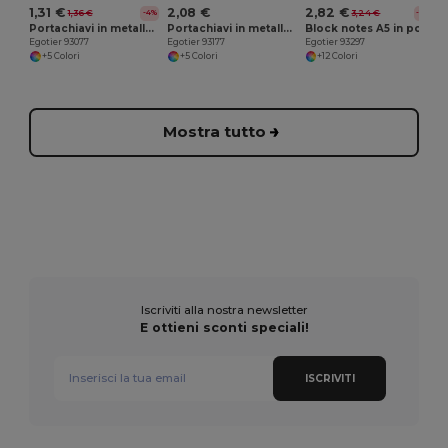
1,31 €
2,08 €
2,82 €
1,36 €
3,24 €
-4%
-13%
Portachiavi in metallo e fettuccia
Portachiavi in ​​metallo e PU
Block notes A5 in poliestere riciclato (100% rPET) con fogli a righe
Egotier 93077
Egotier 93177
Egotier 93297
+5 Colori
+5 Colori
+12 Colori
Mostra tutto
Iscriviti alla nostra newsletter
E ottieni sconti speciali!
ISCRIVITI