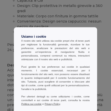
Capacità: 8 GB
Design: Clip protettiva in metallo girevole a 360
gradi
Materiale: Corpo con finitura in gomma tattile
Convenienza: Design senza cappuccio: nessun
pezzo da perdere
Portabilità: Anello integrato per un facile
aggancio ai portachiavi
Usiamo i cookie
Il nostro sito web utilizza sia cookie propri che di terze parti
Peso
per migliorare la funzionalità generale, ricordare le tue
preferenze, analizzare le prestazioni del sito web e
24 g.
garantire un'esperienza di navigazione fluida e
personalizzata, compresi contenuti su misura, interazioni
Alta disponibilità
Personalizzabile
ottimizzate con il nostro sito web e pubblicità.
Descrizione :
Puoi gestire le tue preferenze sui cookie in qualsiasi
Accumula e trasferisci i tuoi file essenziali con
momento. I cookie essenziali, necessari per il
questa elegante chiavetta USB da 8 GB. Il suo
funzionamento del sito web, non possono essere disattivati
in quanto indispensabili per il corretto funzionamento del
intelligente design girevole senza cappuccio è
sito. Tuttavia, puoi scegliere di consentire o bloccare altri
dotato di una clip in metallo spazzolato
tipi di cookie, come quelli utilizzati per la personalizzazione,
resistente che ruota per proteggere il
l'analisi e la pubblicità.
connettore USB, in modo da non perdere mai più
Per ulteriori dettagli su come utilizziamo i cookie, come
un cappuccio. Il corpo liscio e gommato offre una
controllarli e sui cookie di terze parti, consulta la nostra
presa confortevole ed è disponibile in una varietà
Politica sui cookie
e
Privacy Policy
.
di colori vivaci per adattarsi al vostro stile. Grazie