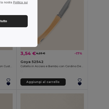
a la nostra
Politica sui
tutto
3,54 €
4,25 €
-17%
Goya 52542
Set Posate Acciaio Inox Pieghevoli con Custodia CLIMB
Coltello in Acciaio e Bambù con Cordino Decorativo HABA
Aggiungi al carrello