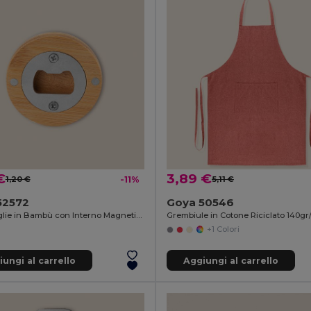
€
3,89 €
1,20 €
-11%
5,11 €
52572
Goya 50546
Apribottiglie in Bambù con Interno Magnetico Cromato ZUG
+1 Colori
ungi al carrello
Aggiungi al carrello