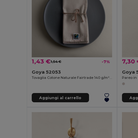
1,43 €
7,30
1,54 €
-7%
Goya 52053
Goya 
Tovaglia Cotone Naturale Fairtrade 140 g/m² CAVE
Aggiungi al carrello
Aggi