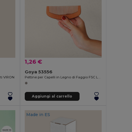
1,26 €
Goya 53556
rti VIRON
Pettine per Capelli in Legno di Faggio FSC LANAI
Aggiungi al carrello
Made in
ES