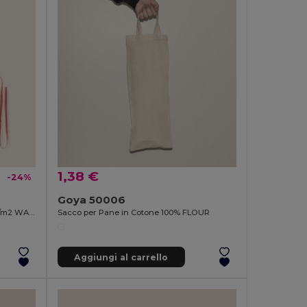
1,38 €
-24%
Goya 50006
Grembiule in Cotone Riciclato 140gr/m2 WATERFALL
Sacco per Pane in Cotone 100% FLOUR
Aggiungi al carrello