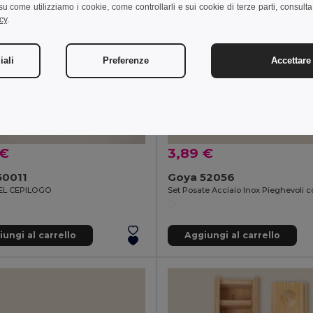
i su come utilizziamo i cookie, come controllarli e sui cookie di terze parti, consult
cy
.
iali
Preferenze
Accettare 
 €
3,89 €
50011
Goya 52056
L CEPILOGO
ungi al carrello
Aggiungi al carrello