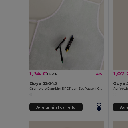
1,34 €
1,07 
1,40 €
-4%
Goya 53045
Goya 
Grembiule Bambini RPET con Set Pastelli COOKER
Aggiungi al carrello
Aggi