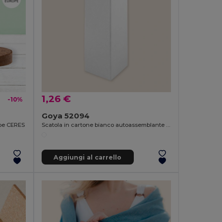
1,26 €
-10%
Goya 52094
rbe CERES
Scatola in cartone bianco autoassemblante per bottiglie BOTTLE
Aggiungi al carrello