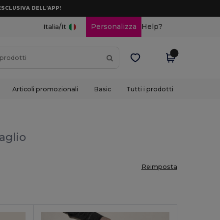
ESCLUSIVA DELL’APP!
/
Personalizza
Help?
Italia
It
Articoli promozionali
Basic
Tutti i prodotti
taglio
Reimposta