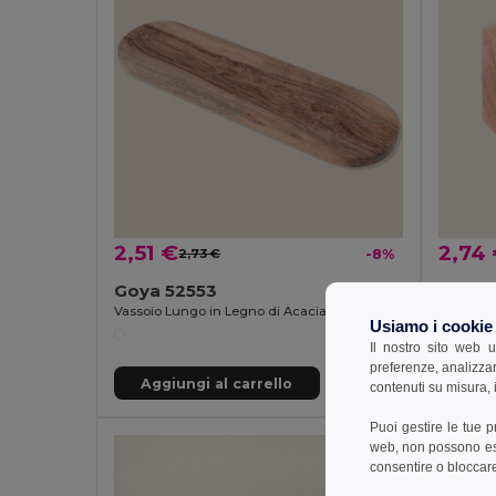
2,51 €
2,74
2,73 €
-8%
Goya 52553
Goya 
Vassoio Lungo in Legno di Acacia FARID
Usiamo i cookie
Il nostro sito web u
preferenze, analizzar
Aggiungi al carrello
Aggi
contenuti su misura, i
Puoi gestire le tue 
web, non possono esse
consentire o bloccare 