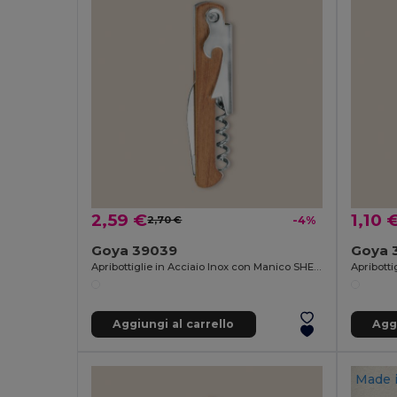
2,59 €
1,10 
2,70 €
-4%
Goya 39039
Goya 
Apribottiglie in Acciaio Inox con Manico SHERRY
Aggiungi al carrello
Aggi
Made 