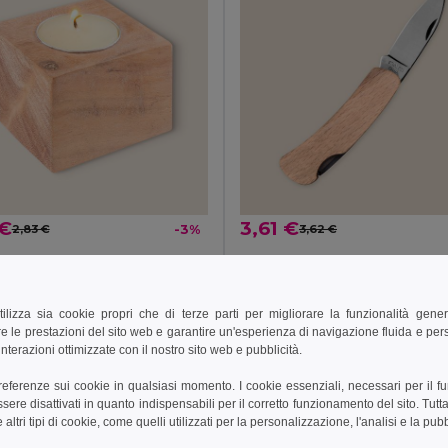
 €
3,61 €
2,83 €
-3%
3,62 €
52551
Goya 38072
Portacandela in Legno di Acacia con Candela SAMAY
tilizza sia cookie propri che di terze parti per migliorare la funzionalità gener
e le prestazioni del sito web e garantire un'esperienza di navigazione fluida e pe
ungi al carrello
Aggiungi al carrello
nterazioni ottimizzate con il nostro sito web e pubblicità.
preferenze sui cookie in qualsiasi momento. I cookie essenziali, necessari per il f
re disattivati in quanto indispensabili per il corretto funzionamento del sito. Tutta
altri tipi di cookie, come quelli utilizzati per la personalizzazione, l'analisi e la pubb