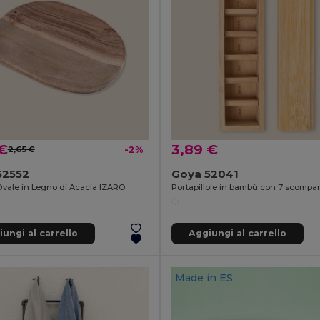
 €
3,89 €
2,65 €
-2%
52552
Goya 52041
Ovale in Legno di Acacia IZARO
Portapillole in bambù con 7 scompa
ungi al carrello
Aggiungi al carrello
Made in
ES