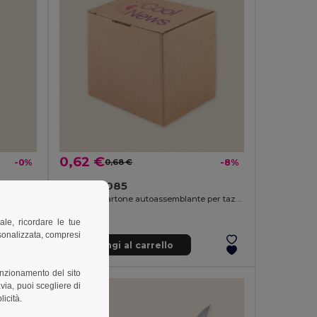
0,62 €
-0%
0,68 €
-8%
Goya 52085
Coltellino Tascabile in Acciaio con Manico in Legno HUMAN
Scatola di cartone autoassemblante per tazze CUPPA
ale, ricordare le tue
rsonalizzata, compresi
Aggiungi al carrello
unzionamento del sito
via, puoi scegliere di
licità.