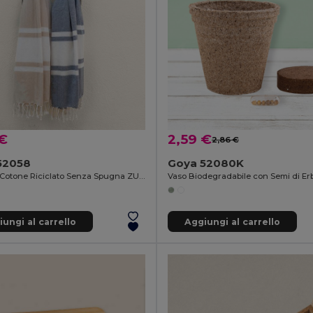
 €
2,59 €
2,86 €
52058
Goya 52080K
Pareo in Cotone Riciclato Senza Spugna ZUMEL
Vaso Biodegradabile con Semi di E
ungi al carrello
Aggiungi al carrello