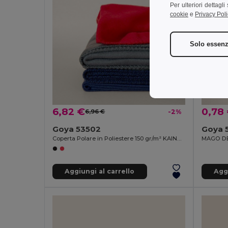
Per ulteriori dettagl
cookie
e
Privacy Poli
Solo essenz
6,82 €
0,78
6,96 €
-2%
Goya 53502
Goya 
Coperta Polare in Poliestere 150 gr/m² KAINGA
MAGO DE
Aggiungi al carrello
Aggi