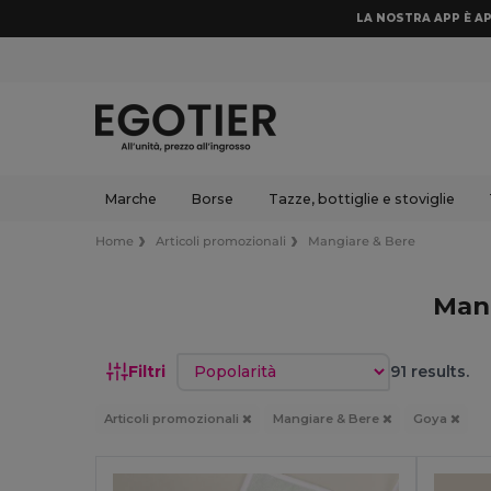
LA NOSTRA APP È AP
Marche
Borse
Tazze, bottiglie e stoviglie
Home
Articoli promozionali
Mangiare & Bere
Man
Ordina per
Filtri
91 results.
Articoli promozionali
Mangiare & Bere
Goya