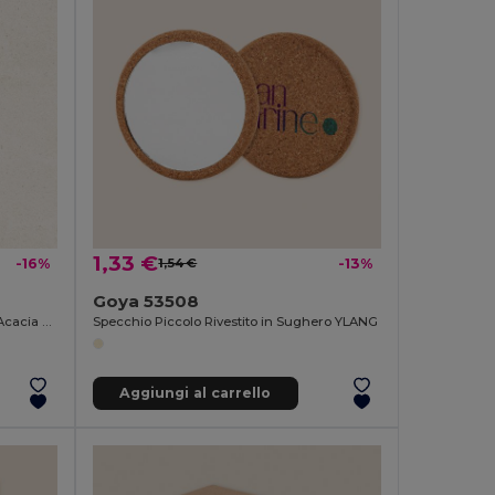
1,33 €
-16%
1,54 €
-13%
Goya 53508
Tagliere da Cucina Rettangolare in Acacia QUILES
Specchio Piccolo Rivestito in Sughero YLANG
Aggiungi al carrello