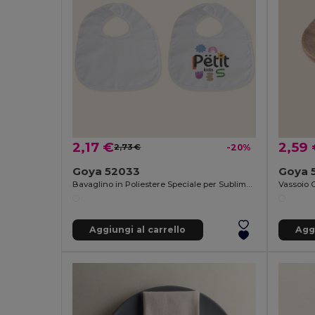
2,17 €
2,59
2,73 €
-20%
Goya 52033
Goya 
Bavaglino in Poliestere Speciale per Sublimazione NAPPY
Vassoio 
Aggiungi al carrello
Aggi