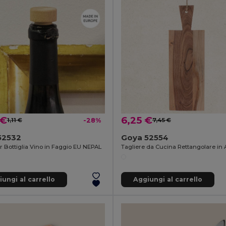
 €
6,25 €
1,11 €
-28%
7,45 €
52532
Goya 52554
r Bottiglia Vino in Faggio EU NEPAL
ungi al carrello
Aggiungi al carrello