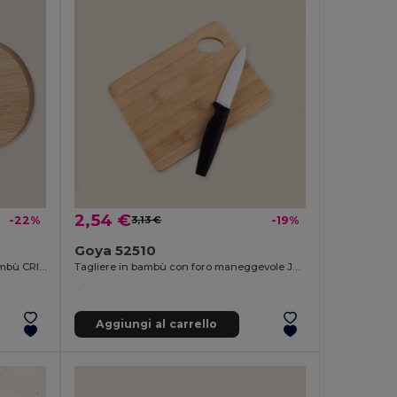
2,54 €
-22%
3,13 €
-19%
Goya 52510
Specchio Piccolo con Cornice in Bambù CRIM
Tagliere in bambù con foro maneggevole JAYA
Aggiungi al carrello