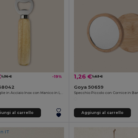
€
1,26 €
1,36 €
-19%
1,63 €
38042
Goya 50659
Apribottiglie in Acciaio Inox con Manico in Legno OAK
ungi al carrello
Aggiungi al carrello
in
IT