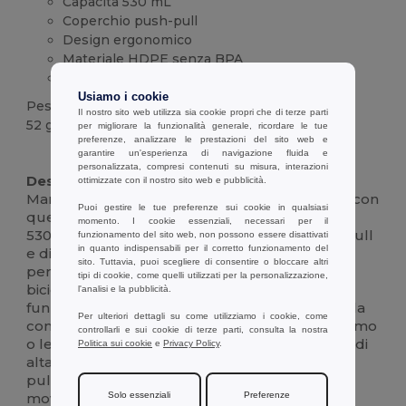
Capacità 530 mL
Coperchio push-pull
Design ergonomico
Materiale HDPE senza BPA
Disponibile in più colori
Usiamo i cookie
Peso
Il nostro sito web utilizza sia cookie propri che di terze parti
52 g.
per migliorare la funzionalità generale, ricordare le tue
preferenze, analizzare le prestazioni del sito web e
garantire un'esperienza di navigazione fluida e
Alta disponibilità
personalizzata, compresi contenuti su misura, interazioni
Descrizione :
ottimizzate con il nostro sito web e pubblicità.
Mantieni l'idratazione durante qualsiasi attività con
Puoi gestire le tue preferenze sui cookie in qualsiasi
questa resistente bottiglia sportiva in HDPE da
momento. I cookie essenziali, necessari per il
530 mL. Dotata di un pratico coperchio push-pull
funzionamento del sito web, non possono essere disattivati
in quanto indispensabili per il corretto funzionamento del
e di un comodo design ergonomico, si adatta
sito. Tuttavia, puoi scegliere di consentire o bloccare altri
perfettamente alla mano o al supporto della
tipi di cookie, come quelli utilizzati per la personalizzazione,
bicicletta. Disponibile in colori vivaci, non è solo
l'analisi e la pubblicità.
funzionale ma anche elegante, il che la rende la
Per ulteriori dettagli su come utilizziamo i cookie, come
compagna perfetta per gli allenamenti, il ciclismo
controllarli e sui cookie di terze parti, consulta la nostra
o le avventure all'aperto. Realizzata in plastica di
Politica sui cookie
e
Privacy Policy
.
alta qualità e priva di BPA, è sicura e facile da
pulire: la soluzione ideale per l'idratazione in
movimento.
Solo essenziali
Preferenze