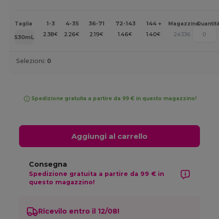
1-3
4-35
36-71
72-143
144 +
Taglia
Magazzino
Quantit
2.38
2.26
2.19
1.46
1.40
24336
€
€
€
€
€
530mL
Selezioni:
0
Spedizione gratuita a partire da 99 € in questo magazzino!
Aggiungi al carrello
Consegna
Spedizione gratuita a partire da 99 € in
questo magazzino!
Ricevilo entro il 12/08!