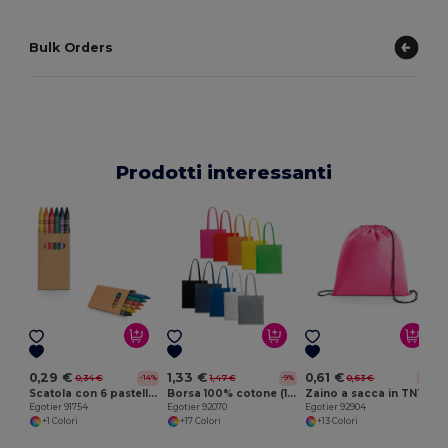
Bulk Orders
Prodotti interessanti
E
0,29 €
1,33 €
0,61 €
0,34 €
1,47 €
0,63 €
-14%
-9%
-3%
Scatola con 6 pastelli a cera
Borsa 100% cotone (140 g/m²)
Zaino a sacca in TNT (80 g/m²)
Egotier 91754
Egotier 92070
Egotier 92904
+1 Colori
+17 Colori
+13 Colori