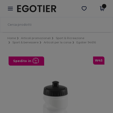
×
App Egotier
Scarica app
Prezzi migliori sull'app!
Home
Articoli promozionali
Sport & Ricreazione
Sport & benessere
Articoli per la corsa
Egotier 94616
W45
Spedito in