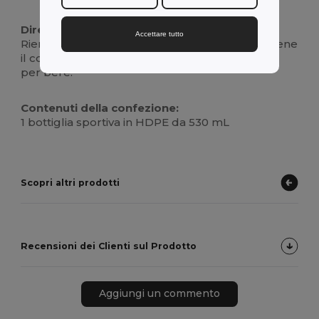
Direzioni per l'uso:
Accettare tutto
Riempire con la bevanda preferita, chiudere bene
il coperchio e utilizzare il beccuccio push-pull
per bere.
Contenuti della confezione:
1 bottiglia sportiva in HDPE da 530 mL
Scopri altri prodotti
Recensioni dei Clienti sul Prodotto
Aggiungi un commento