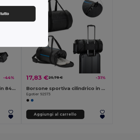
tutto
17,83 €
-44%
25,78 €
-31%
Borsa sportiva executive in 840D jaquard e 300D
Borsone sportiva cilindrico in poliestere riciclato 600D ad alta densità con scomparto laterale per le scarpe
Egotier 92573
Aggiungi al carrello