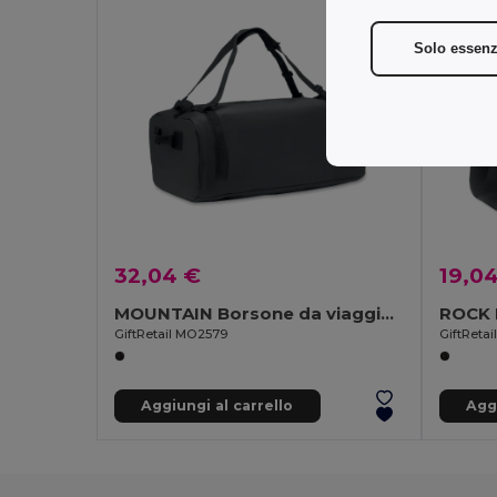
Solo essenz
32,04 €
19,0
MOUNTAIN Borsone da viaggio in tela cerata
ROCK 
GiftRetail MO2579
GiftReta
Aggiungi al carrello
Aggi