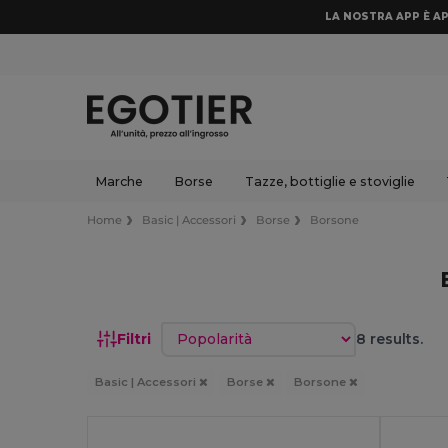
LA NOSTRA APP È AP
Marche
Borse
Tazze, bottiglie e stoviglie
Home
Basic | Accessori
Borse
Borsone
Ordina per
Filtri
8 results.
Basic | Accessori
Borse
Borsone