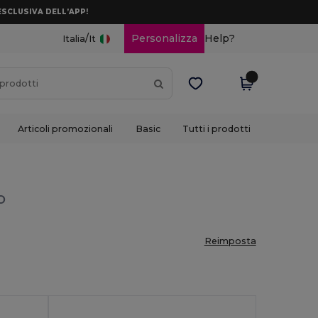
ESCLUSIVA DELL’APP!
/
Personalizza
Help?
Italia
It
Articoli promozionali
Basic
Tutti i prodotti
o
Reimposta