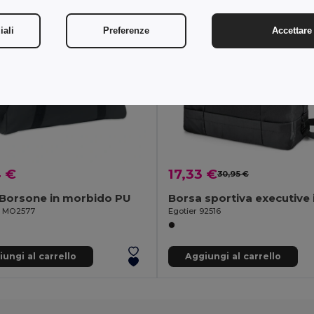
iali
Preferenze
Accettare 
4 €
17,33 €
30,95 €
Borsone in morbido PU
il MO2577
Egotier 92516
ungi al carrello
Aggiungi al carrello