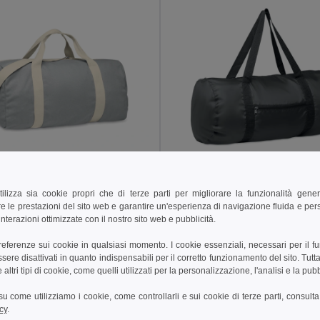
 €
4,02 €
tilizza sia cookie propri che di terze parti per migliorare la funzionalità gener
e le prestazioni del sito web e garantire un'esperienza di navigazione fluida e pe
MALDI Borsone riciclato 320 gr/m²
DUFF Borsone 190T RPET
nterazioni ottimizzate con il nostro sito web e pubblicità.
il MO2482
GiftRetail MO2273
+2 Colori
+1 Colori
preferenze sui cookie in qualsiasi momento. I cookie essenziali, necessari per il f
re disattivati in quanto indispensabili per il corretto funzionamento del sito. Tutta
ungi al carrello
Aggiungi al carrello
altri tipi di cookie, come quelli utilizzati per la personalizzazione, l'analisi e la pubb
i su come utilizziamo i cookie, come controllarli e sui cookie di terze parti, consult
cy
.