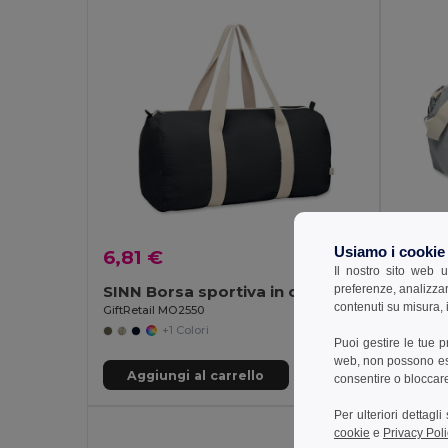
Usiamo i cookie
6,81 €
10,12
Il nostro sito web u
preferenze, analizzar
SINN Borsa sportiva in cotone riciclato
contenuti su misura, i
GiftRetail MO2550
GiftReta
+1 Colori
Puoi gestire le tue 
web, non possono esse
Aggiungi al carrello
Aggi
consentire o bloccare 
Per ulteriori dettagl
cookie
e
Privacy Poli