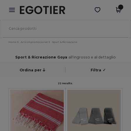
×
App Egotier
Scarica app
Prezzi migliori sull'app!
Home
Articoli promozionali
Sport & Ricreazione
Sport & Ricreazione Goya
all'ingrosso e al dettaglio
Ordina per
Filtra
✓
22 results.