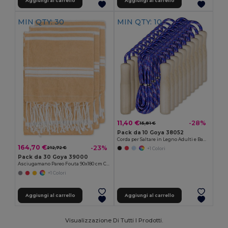
Aggiungi al carrello
Aggiungi al carrello
MIN QTY: 30
MIN QTY: 10
11,40 €
-28%
15,81 €
Pack da 10 Goya 38052
Corda per Saltare in Legno Adulti e Bambini JUMP
164,70 €
-23%
212,72 €
+1 Colori
Pack da 30 Goya 39000
Asciugamano Pareo Fouta 90x180 cm Cotone/Poliester ZANZIBAR
+1 Colori
Aggiungi al carrello
Aggiungi al carrello
Visualizzazione Di Tutti I Prodotti.