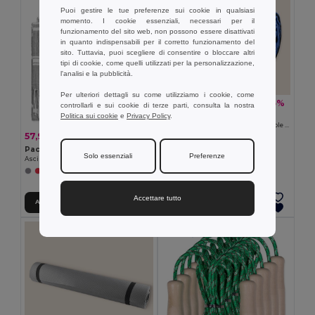
Puoi gestire le tue preferenze sui cookie in qualsiasi
momento. I cookie essenziali, necessari per il
funzionamento del sito web, non possono essere disattivati
in quanto indispensabili per il corretto funzionamento del
sito. Tuttavia, puoi scegliere di consentire o bloccare altri
tipi di cookie, come quelli utilizzati per la personalizzazione,
l'analisi e la pubblicità.
Per ulteriori dettagli su come utilizziamo i cookie, come
13,15 €
-5%
13,90 €
controllarli e sui cookie di terze parti, consulta la nostra
Goya 52008
Politica sui cookie
e
Privacy Policy
.
Coperta da picnic familiare pieghevole con base PEVA HYDE
57,90 €
-18%
70,91 €
Pack da 10 Goya 39000
Solo essenziali
Preferenze
Asciugamano Pareo Fouta 90x180 cm Cotone/Poliester ZANZIBAR
+1 Colori
Accettare tutto
Aggiungi al carrello
Aggiungi al carrello
MIN QTY: 5