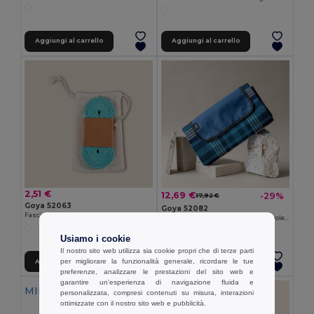
Aggiungi al carrello
Aggiungi al carrello
2,51 €
12,69 €
-29%
17,92 €
Goya 52063
Goya 52082
Fascia Elastica per Saltare, 4 Metri, con Sacchetto Cotone SKY
Coperta da Picnic Familiare Pieghevole a Quadri NEVIS
Usiamo i cookie
Il nostro sito web utilizza sia cookie propri che di terze parti
per migliorare la funzionalità generale, ricordare le tue
Aggiungi al carrello
Aggiungi al carrello
preferenze, analizzare le prestazioni del sito web e
garantire un'esperienza di navigazione fluida e
MIN QTY: 10
personalizzata, compresi contenuti su misura, interazioni
ottimizzate con il nostro sito web e pubblicità.