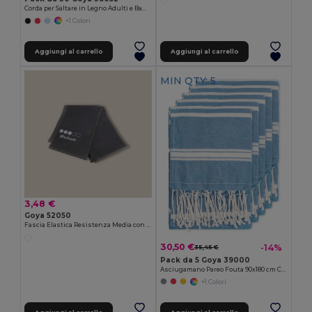
Corda per Saltare in Legno Adulti e Bambini JUMP
+1 Colori
Aggiungi al carrello
Aggiungi al carrello
MIN QTY: 5
3,48 €
Goya 52050
Fascia Elastica Resistenza Media con Custodia RPET TRETCH
30,50 €
-14%
35,45 €
Pack da 5 Goya 39000
Asciugamano Pareo Fouta 90x180 cm Cotone/Poliester ZANZIBAR
+1 Colori