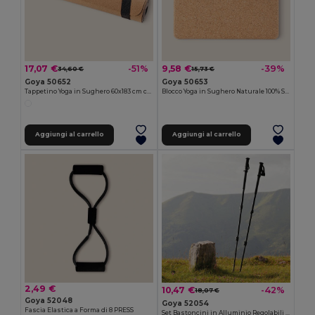
17,07 €
9,58 €
-51%
-39%
34,60 €
15,73 €
Goya 50652
Goya 50653
Tappetino Yoga in Sughero 60x183 cm con Manici SHIVA
Blocco Yoga in Sughero Naturale 100% STIFF
Aggiungi al carrello
Aggiungi al carrello
2,49 €
10,47 €
-42%
18,07 €
Goya 52048
Goya 52054
Fascia Elastica a Forma di 8 PRESS
Set Bastoncini in Alluminio Regolabili con Borsa MILFORD