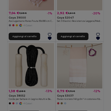
7,04 €
2,92 €
-1%
-20%
7,09 €
3,64 €
Goya 39000
Goya 52047
Asciugamano Pareo Fouta 90x180 cm Cotone/Poliester ZANZIBAR
Set 3 Elastici Resistenza Leggera/Media/Forte + Sacchetto RPET SQUAT
+1 Colori
Aggiungi al carrello
Aggiungi al carrello
1,38 €
6,79 €
-13%
-12%
1,58 €
7,72 €
Goya 38052
Goya 53037
Corda per Saltare in Legno Adulti e Bambini JUMP
Pareo riciclato 140 gr/m² in cotone e fibre sintetiche MAUNA
+1 Colori