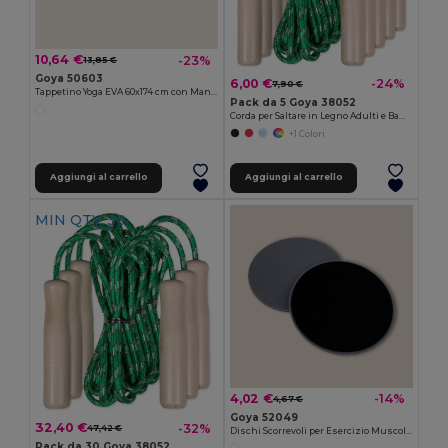
10,64 €
-23%
13,85 €
Goya 50603
6,00 €
-24%
7,90 €
Tappetino Yoga EVA 60x174 cm con Maniglie GANESHA
Pack da 5 Goya 38052
Corda per Saltare in Legno Adulti e Bambini JUMP
+1 Colori
Aggiungi al carrello
Aggiungi al carrello
MIN QTY: 30
4,02 €
-14%
4,67 €
Goya 52049
32,40 €
-32%
47,42 €
Dischi Scorrevoli per Esercizio Muscoli Diversi LUNGE
Pack da 30 Goya 38052