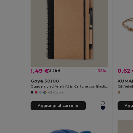
1,49 €
0,62
2,28 €
-35%
Goya 30108
KUMAK
Quaderno ad Anelli A5 in Cartone con Elastico e Penna RECIKLA
GiftReta
+2 Colori
Aggiungi al carrello
Aggi