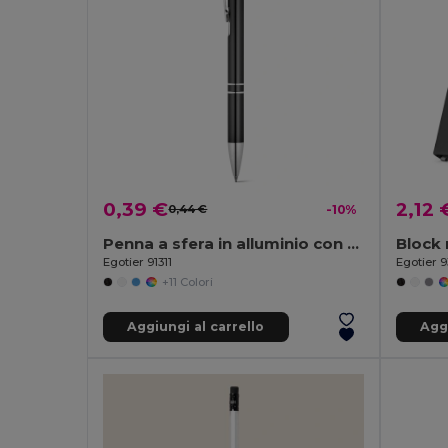
0,39 €
2,12 
0,44 €
-10%
Penna a sfera in alluminio con clip
Egotier 91311
Egotier 
+11 Colori
Aggiungi al carrello
Aggi