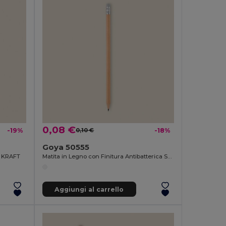
0,08 €
-19%
0,10 €
-18%
Goya 50555
ft KRAFT
Matita in Legno con Finitura Antibatterica SURGEON
Aggiungi al carrello