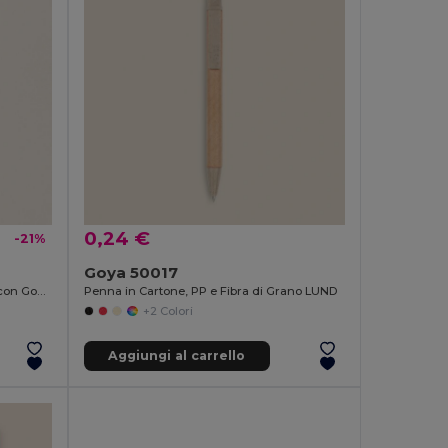
0,24 €
-21%
Goya 50017
Matita Infinita in Alluminio Riciclato con Gomma MILELE
Penna in Cartone, PP e Fibra di Grano LUND
+2 Colori
Aggiungi al carrello