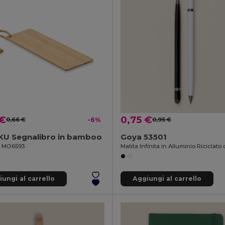
 €
0,75 €
0,66 €
-6%
0,95 €
U Segnalibro in bamboo
Goya 53501
il MO6593
ungi al carrello
Aggiungi al carrello