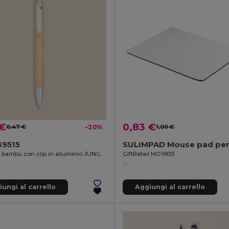
 €
0,83 €
0,47 €
-20%
1,00 €
39515
Penna in bambù con clip in alluminio JUNGLE
GiftRetail MO9833
ungi al carrello
Aggiungi al carrello