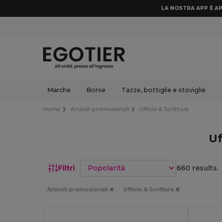
LA NOSTRA APP È AP
Marche
Borse
Tazze, bottiglie e stoviglie
Home
Articoli promozionali
Ufficio & Scrittura
Uf
Ordina per
Filtri
660 results.
Articoli promozionali
Ufficio & Scrittura