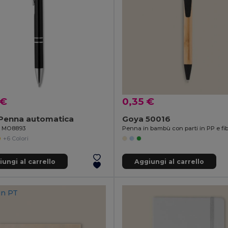
 €
0,35 €
Penna automatica
Goya 50016
il MO8893
+6 Colori
ungi al carrello
Aggiungi al carrello
in
PT