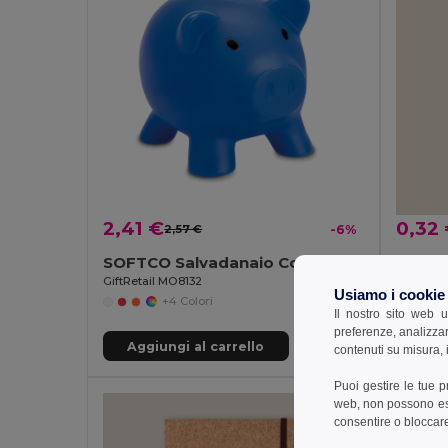
2,41 €
0,32
2,57 €
-6%
SOFTCO Salvadanaio Colorato in PVC con Tappo ABS
Goya 
GiftRetail MO8132
Usiamo i cookie
+4 Colori
Il nostro sito web u
preferenze, analizzar
Aggiungi al carrello
Aggi
contenuti su misura, i
Puoi gestire le tue 
web, non possono esse
consentire o bloccare 