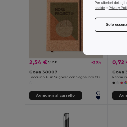
Per ulteriori dettagl
cookie
e
Privacy Poli
Solo essenz
2,54 €
0,72
3,17 €
-20%
Goya 38007
Goya 
Taccuino A5 in Sughero con Segnalibro CORK
Aggiungi al carrello
Aggi