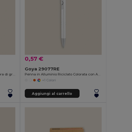
0,57 €
Goya 29077RE
Penna in bambù con parti in PP e fibra di grano MALMO
Penna in Alluminio Riciclato Colorata con Anelli STRIPE
+1 Colori
Aggiungi al carrello