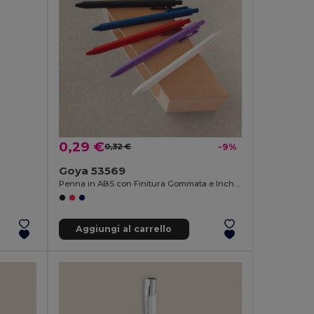
0,29 €
0,32 €
-9%
Goya 53569
Penna in ABS con Finitura Gommata e Inchiostro Blu KATOA
Aggiungi al carrello