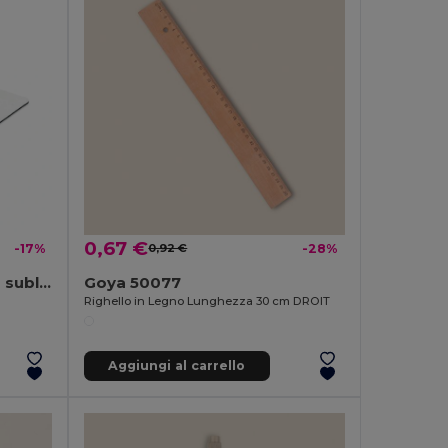
0,67 €
-17%
0,92 €
-28%
SULIMPAD Mouse pad per sublimazione
Goya 50077
Righello in Legno Lunghezza 30 cm DROIT
Aggiungi al carrello