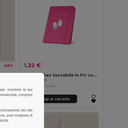
1,32 €
-26%
Block notes tascabile in PU con pagine lisce
Taccuino A5 con copertina in PU, elastico e 96 pagine LUXE
Egotier 93425
+7 Colori
ale, ricordare le tue
rsonalizzata, compresi
Aggiungi al carrello
unzionamento del sito
via, puoi scegliere di
licità.