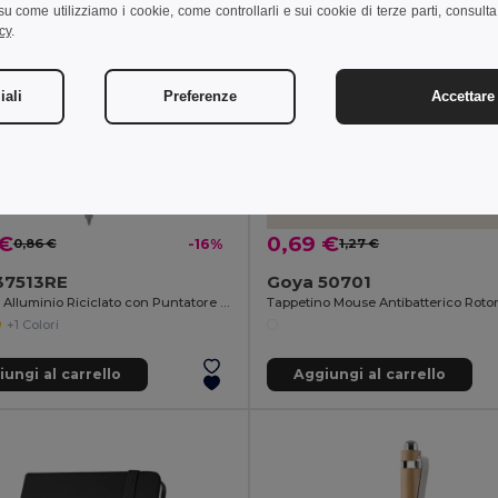
i su come utilizziamo i cookie, come controllarli e sui cookie di terze parti, consult
cy
.
iali
Preferenze
Accettare 
 €
0,69 €
0,86 €
-16%
1,27 €
37513RE
Goya 50701
Penna in Alluminio Riciclato con Puntatore EVEN
Tappetino Mouse Antibatterico Rot
+1 Colori
ungi al carrello
Aggiungi al carrello