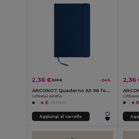
2,36 €
2,36
3,10 €
-24%
ARCONOT Quaderno A5 96 fogli neutri
ARCON
GiftRetail AR1804
GiftReta
+11 Colori
Aggiungi al carrello
Aggi