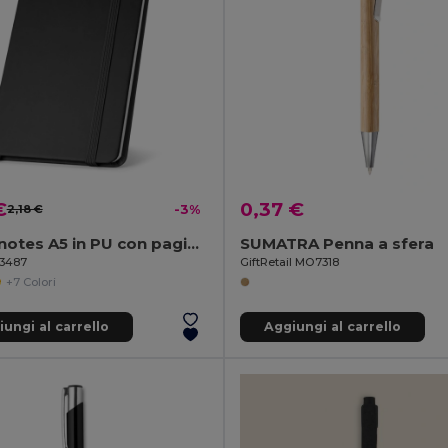
€
0,37 €
2,18 €
-3%
Block notes A5 in PU con pagine lisce
SUMATRA Penna a sfera
93487
GiftRetail MO7318
+7 Colori
ungi al carrello
Aggiungi al carrello