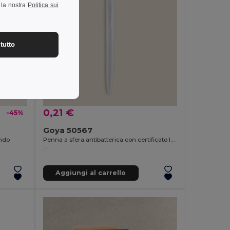
a la nostra
Politica sui
tutto
0,21 €
-45%
Goya 50567
ondo
Penna a sfera antibatterica con certificato ISO196 CORE
Aggiungi al carrello