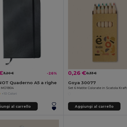
 €
0,26 €
3,20 €
-26%
0,33 €
OT Quaderno A5 a righe
Goya 30077
il MO1804
Set 6 Matite Colorate in Scatola Kra
+10 Colori
ungi al carrello
Aggiungi al carrello