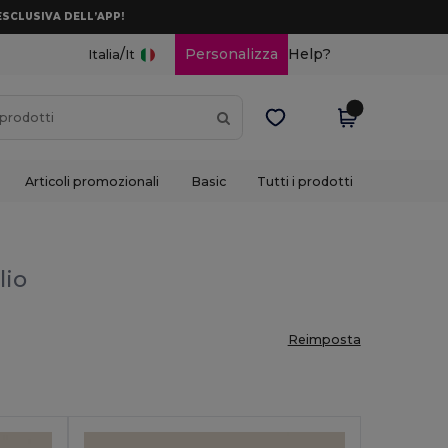
ESCLUSIVA DELL’APP!
/
Personalizza
Help?
Italia
It
Articoli promozionali
Basic
Tutti i prodotti
lio
Reimposta