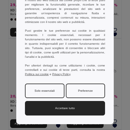
Il nostro sito web utilizza sia cookie propri che di terze parti
29,15 €
29,19 €
per migliorare la funzionalità generale, ricordare le tue
-28%
-28%
40,43 €
40,48 €
preferenze, analizzare le prestazioni del sito web e
XD Xclusive P707.21
XD Xclusive P707.24
garantire un'esperienza di navigazione fluida e
Borsa weekend KENTO URBAN in nylon riciclato RCS
Borsa weekend Armond in rPET AWARE™
personalizzata, compresi contenuti su misura, interazioni
+1 Colori
ottimizzate con il nostro sito web e pubblicità.
Puoi gestire le tue preferenze sui cookie in qualsiasi
Aggiungi al carrello
Aggiungi al carrello
momento. I cookie essenziali, necessari per il
funzionamento del sito web, non possono essere disattivati
in quanto indispensabili per il corretto funzionamento del
sito. Tuttavia, puoi scegliere di consentire o bloccare altri
tipi di cookie, come quelli utilizzati per la personalizzazione,
l'analisi e la pubblicità.
Per ulteriori dettagli su come utilizziamo i cookie, come
controllarli e sui cookie di terze parti, consulta la nostra
Politica sui cookie
e
Privacy Policy
.
Solo essenziali
Preferenze
20,85 €
25,01 €
-28%
-28%
28,92 €
34,68 €
XD Xclusive P730.04
XD Xclusive P732.14
Borsa per laptop 15,6" Impact AWARE ™ RPET
Borsa porta PC 15,6" KENTO URBAN in nyoln riciclato RCS
Accettare tutto
+1 Colori
Aggiungi al carrello
Aggiungi al carrello