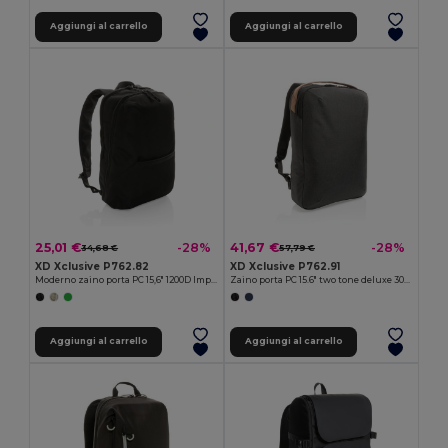
Aggiungi al carrello
Aggiungi al carrello
25,01 €
41,67 €
-28%
-28%
34,68 €
57,79 €
XD Xclusive P762.82
XD Xclusive P762.91
Moderno zaino porta PC 15,6" 1200D Impact AWARE™
Zaino porta PC 15.6" two tone deluxe 300D Impact AWARE™
Aggiungi al carrello
Aggiungi al carrello