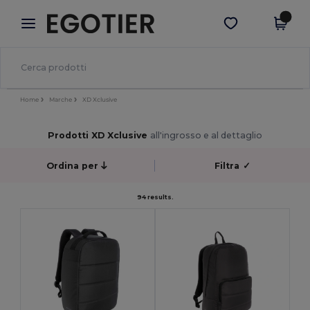
×
App Egotier
Scarica app
Prezzi migliori sull'app!
Home
Marche
XD Xclusive
Prodotti XD Xclusive
all'ingrosso e al dettaglio
Ordina per
Filtra
✓
94 results.