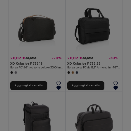
20,82 €
20,82 €
-28%
-28%
28,87 €
28,87 €
XD Xclusive P732.18
XD Xclusive P732.22
Borsa PC 15.6" two tone deluxe 300D Impact AWARE™
Borsa porta PC da 15,6" Armond in rPET AWARE™
Aggiungi al carrello
Aggiungi al carrello