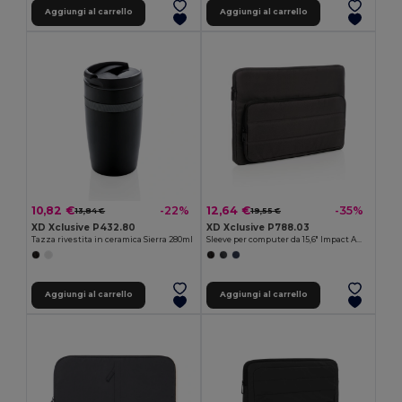
Aggiungi al carrello
Aggiungi al carrello
10,82 €
12,64 €
-22%
-35%
13,84 €
19,55 €
XD Xclusive P432.80
XD Xclusive P788.03
Tazza rivestita in ceramica Sierra 280ml
Sleeve per computer da 15,6" Impact AWARE ™ RPET
Aggiungi al carrello
Aggiungi al carrello