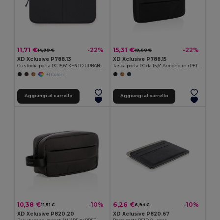
11,71 €
15,31 €
-22%
-22%
14,99 €
19,60 €
XD Xclusive P788.13
XD Xclusive P788.15
Custodia porta PC 15,6" KENTO URBAN in nylon riciclato RCS
Tasca porta PC da 15,6" Armond in rPET AWARE™
+1 Colori
Aggiungi al carrello
Aggiungi al carrello
10,38 €
6,26 €
-10%
-10%
11,51 €
6,94 €
XD Xclusive P820.20
XD Xclusive P820.67