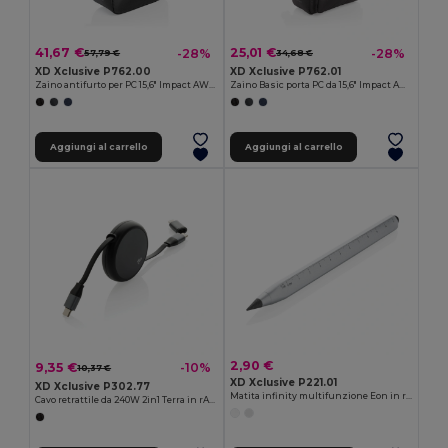
41,67 €
25,01 €
-28%
-28%
57,79 €
34,68 €
XD Xclusive P762.00
XD Xclusive P762.01
Zaino antifurto per PC 15,6" Impact AWARE ™ RPET
Zaino Basic porta PC da 15,6" Impact AWARE™ rPET
Aggiungi al carrello
Aggiungi al carrello
2,90 €
9,35 €
-10%
10,37 €
XD Xclusive P221.01
XD Xclusive P302.77
Matita infinity multifunzione Eon in rAluminio RCS
Cavo retrattile da 240W 2in1 Terra in rAlluminio RCS