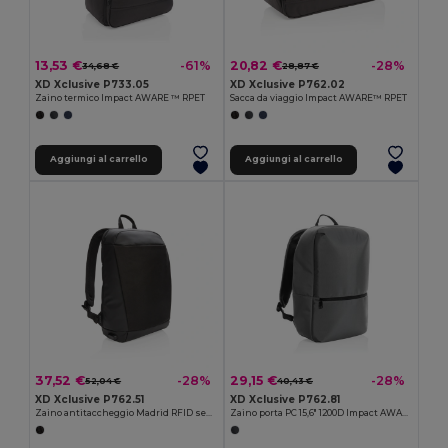
13,53 €
20,82 €
-61%
-28%
34,68 €
28,87 €
XD Xclusive P733.05
XD Xclusive P762.02
Zaino termico Impact AWARE ™ RPET
Sacca da viaggio Impact AWARE™ RPET
Aggiungi al carrello
Aggiungi al carrello
37,52 €
29,15 €
-28%
-28%
52,04 €
40,43 €
XD Xclusive P762.51
XD Xclusive P762.81
Zaino antitaccheggio Madrid RFID senza PVC
Zaino porta PC 15,6" 1200D Impact AWARE™