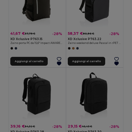
41,67 €
58,37 €
-28%
-28%
57,79 €
80,96 €
XD Xclusive P763.15
XD Xclusive P763.22
Zaino porta PC da 15,6" Impact AWARE™ Lima RFID
Zaino weekend deluxe Pascal in rPET AWARE™
Aggiungi al carrello
Aggiungi al carrello
39,16 €
29,15 €
-28%
-28%
54,32 €
40,43 €
XD Xclusive P763.28
XD Xclusive P763.30