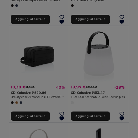
Beauty case Impact AWARE ™ RPET
Porta carte RFID Quebec
Aggiungi al carrello
Aggiungi al carrello
10,38 €
19,97 €
-10%
-28%
11,51 €
27,69 €
XD Xclusive P820.86
XD Xclusive P513.47
Beauty case Armond in rPET AWARE™
Luce USB ricaricabile SolarGlow in plastica riciclata RCS
Aggiungi al carrello
Aggiungi al carrello