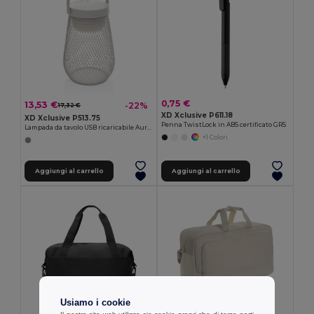
0,75 €
13,53 €
-22%
17,32 €
XD Xclusive P611.18
XD Xclusive P513.75
Penna TwistLock in ABS certificato GRS
Lampada da tavolo USB ricaricabile Aurora in plastica RCS
+1 Colori
Aggiungi al carrello
Aggiungi al carrello
Usiamo i cookie