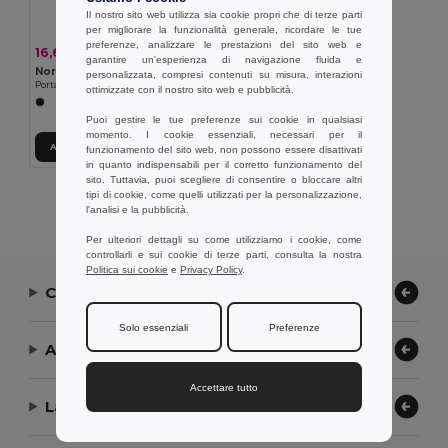
Il nostro sito web utilizza sia cookie propri che di terze parti
per migliorare la funzionalità generale, ricordare le tue
preferenze, analizzare le prestazioni del sito web e
16,63 €
-28%
23,07 €
garantire un'esperienza di navigazione fluida e
Nordic Drift ND350.00
personalizzata, compresi contenuti su misura, interazioni
Portapranzo Adventure Nordic Drift Trail RCS 1200ML
ottimizzate con il nostro sito web e pubblicità.
Puoi gestire le tue preferenze sui cookie in qualsiasi
momento. I cookie essenziali, necessari per il
Aggiungi al carrello
funzionamento del sito web, non possono essere disattivati
in quanto indispensabili per il corretto funzionamento del
sito. Tuttavia, puoi scegliere di consentire o bloccare altri
tipi di cookie, come quelli utilizzati per la personalizzazione,
Visualizzazione Di Tutti I Prodotti.
l'analisi e la pubblicità.
Per ulteriori dettagli su come utilizziamo i cookie, come
controllarli e sui cookie di terze parti, consulta la nostra
Politica sui cookie
e
Privacy Policy
.
Contattaci
Solo essenziali
Preferenze
Aiuto or Assistenza
Accettare tutto
La nostra azienda