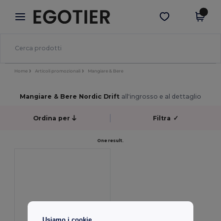
×
App Egotier
Scarica app
Prezzi migliori sull'app!
Home
Articoli promozionali
Mangiare & Bere
Mangiare & Bere Nordic Drift
all'ingrosso e al dettaglio
Ordina per
Filtra
✓
One result.
Usiamo i cookie