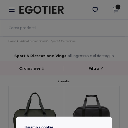
×
App Egotier
Scarica app
Prezzi migliori sull'app!
Home
Articoli promozionali
Sport & Ricreazione
Sport & Ricreazione Vinga
all'ingrosso e al dettaglio
Ordina per
Filtra
✓
2 results.
Usiamo i cookie