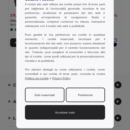
Il nostro sito web utilizza sia cookie propri che di terze parti
per migliorare la funzionalità generale, ricordare le tue
preferenze, analizzare le prestazioni del sito web e
29,19 €
41,67 €
-28%
-28%
40,48 €
57,79 €
garantire un'esperienza di navigazione fluida e
Vinga V5007
Vinga V5011
personalizzata, compresi contenuti su misura, interazioni
Borsa sportiva VINGA Baltimore RCS
Borsa sportiva VINGA Baltimore
ottimizzate con il nostro sito web e pubblicità.
+1 Colori
Puoi gestire le tue preferenze sui cookie in qualsiasi
momento. I cookie essenziali, necessari per il
Aggiungi al carrello
Aggiungi al carrello
funzionamento del sito web, non possono essere disattivati
in quanto indispensabili per il corretto funzionamento del
sito. Tuttavia, puoi scegliere di consentire o bloccare altri
tipi di cookie, come quelli utilizzati per la personalizzazione,
Visualizzazione Di Tutti I Prodotti.
l'analisi e la pubblicità.
Per ulteriori dettagli su come utilizziamo i cookie, come
controllarli e sui cookie di terze parti, consulta la nostra
Politica sui cookie
e
Privacy Policy
.
Contattaci
Solo essenziali
Preferenze
Aiuto or Assistenza
Accettare tutto
La nostra azienda