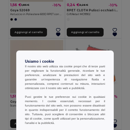
1,56 €
0,24 €
-16%
-10%
1,85 €
0,26 €
Goya 52069
RPET CLOTH Pulisci occhiali in RPET
Astuccio in Poliestere 600D RPET con Cordino Sportivo MARIE
GiftRetail MO9902
Aggiungi al carrello
Aggiungi al carrello
Usiamo i cookie
Il nostro sito web utilizza sia cookie propri che di terze parti
per migliorare la funzionalità generale, ricordare le tue
preferenze, analizzare le prestazioni del sito web e
garantire un'esperienza di navigazione fluida e
personalizzata, compresi contenuti su misura, interazioni
ottimizzate con il nostro sito web e pubblicità.
1,51 €
1,43 €
-22%
-8%
1,94 €
1,55 €
Puoi gestire le tue preferenze sui cookie in qualsiasi
momento. I cookie essenziali, necessari per il
Goya 53577
Astuccio per matite in 600D
funzionamento del sito web, non possono essere disattivati
Scatola di Cartone Autofoldable con Certificato FSC BOKS
Egotier 93614
in quanto indispensabili per il corretto funzionamento del
+2 Colori
sito. Tuttavia, puoi scegliere di consentire o bloccare altri
tipi di cookie, come quelli utilizzati per la personalizzazione,
l'analisi e la pubblicità.
Aggiungi al carrello
Aggiungi al carrello