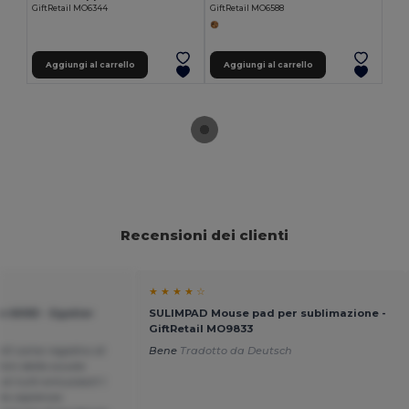
GiftRetail MO6344
GiftRetail MO6588
Aggiungi al carrello
Aggiungi al carrello
Recensioni dei clienti
★ ★ ★ ★ ☆
in 600D - Egotier
SULIMPAD Mouse pad per sublimazione -
GiftRetail MO9833
 40 come regalino di
Bene
Tradotto da Deutsch
bini della scuola
i tutti entusiasti! I
, la capienza