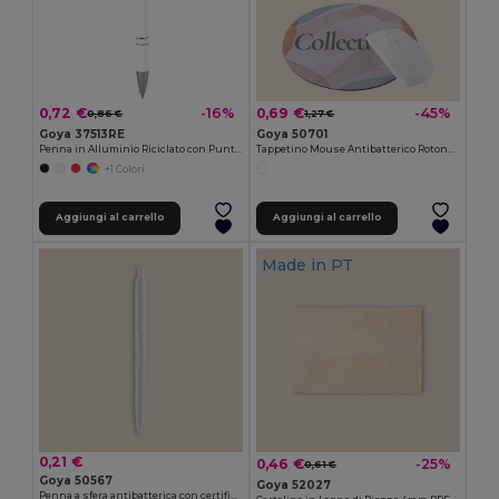
0,72 €
0,69 €
-16%
-45%
0,86 €
1,27 €
Goya 37513RE
Goya 50701
Penna in Alluminio Riciclato con Puntatore EVEN
Tappetino Mouse Antibatterico Rotondo
+1 Colori
Aggiungi al carrello
Aggiungi al carrello
Made in
PT
0,21 €
0,46 €
-25%
0,61 €
Goya 50567
Goya 52027
Penna a sfera antibatterica con certificato ISO196 CORE