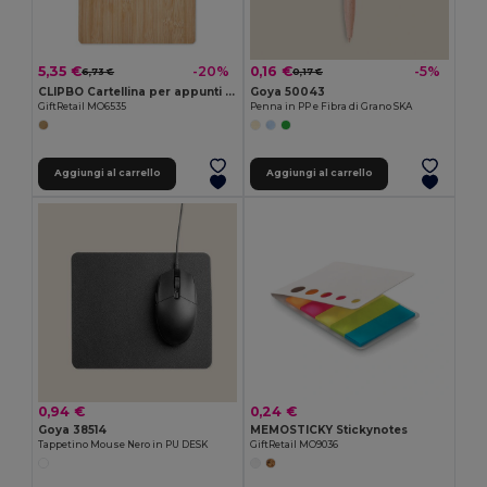
5,35 €
0,16 €
-20%
-5%
6,73 €
0,17 €
CLIPBO Cartellina per appunti in bambo
Goya 50043
GiftRetail MO6535
Penna in PP e Fibra di Grano SKA
Aggiungi al carrello
Aggiungi al carrello
0,94 €
0,24 €
Goya 38514
MEMOSTICKY Stickynotes
Tappetino Mouse Nero in PU DESK
GiftRetail MO9036