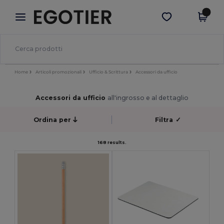
×
App Egotier
Scarica app
Prezzi migliori sull'app!
Home
Articoli promozionali
Ufficio & Scrittura
Accessori da ufficio
Accessori da ufficio
all'ingrosso e al dettaglio
Ordina per
Filtra
✓
168 results.