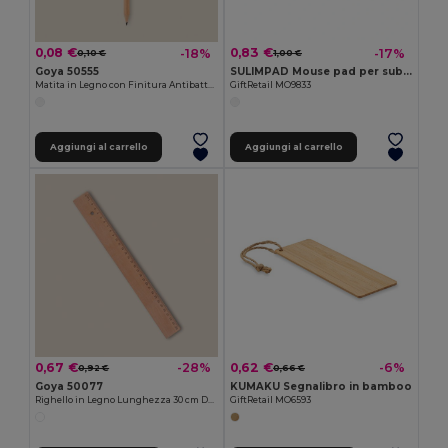
0,08 €
0,83 €
-18%
-17%
0,10 €
1,00 €
Goya 50555
SULIMPAD Mouse pad per sublimazione
Matita in Legno con Finitura Antibatterica SURGEON
GiftRetail MO9833
Aggiungi al carrello
Aggiungi al carrello
0,67 €
0,62 €
-28%
-6%
0,92 €
0,66 €
Goya 50077
KUMAKU Segnalibro in bamboo
Righello in Legno Lunghezza 30 cm DROIT
GiftRetail MO6593