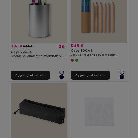
0,59 €
2,41 €
-2%
2,46 €
Goya 50044
Goya 22346
Set 6 Colori Legno con Temperino
Secchiello Portamatite Rotondo in Alluminio BUCKET
Aggiungi al carrello
Aggiungi al carrello