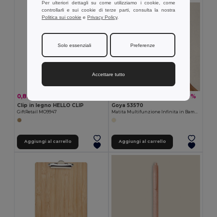
Per ulteriori dettagli su come utilizziamo i cookie, come
controllarli e sui cookie di terze parti, consulta la nostra
Politica sui cookie
e
Privacy Policy
.
Solo essenziali
Preferenze
Accettare tutto
0,83 €
1,07 €
-12%
-9%
0,94 €
1,17 €
Clip in legno HELLO CLIP
Goya 53570
GiftRetail MO9947
Matita Multifunzione Infinita in Bambù Esagonale TAATAHI
Aggiungi al carrello
Aggiungi al carrello