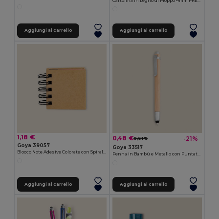
Cartolina in Legno di Pioppo 4mm PRESENT
Aggiungi al carrello
Aggiungi al carrello
1,18 €
0,48 €
-21%
0,61 €
Goya 39057
Goya 33517
Blocco Note Adesive Colorate con Spirale GRANT
Penna in Bambù e Metallo con Puntatore BAMBOO
Aggiungi al carrello
Aggiungi al carrello