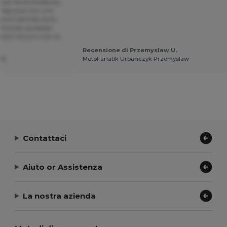
inimal ma di tendenza…
 figurone con una
uta! Azienda seria,
lutiva per qualsiasi
occhi chiusi e non ve
Recensione di Przemyslaw U.
U.
MotoFanatik Urbanczyk Przemyslaw
Contattaci
Aiuto or Assistenza
La nostra azienda