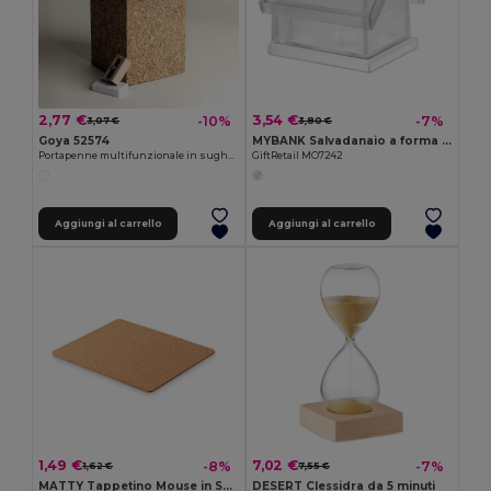
2,77 €
3,54 €
-10%
-7%
3,07 €
3,80 €
Goya 52574
MYBANK Salvadanaio a forma di casa
Portapenne multifunzionale in sughero
GiftRetail MO7242
Aggiungi al carrello
Aggiungi al carrello
1,49 €
7,02 €
-8%
-7%
1,62 €
7,55 €
MATTY Tappetino Mouse in Sughero Naturale per Ufficio
DESERT Clessidra da 5 minuti