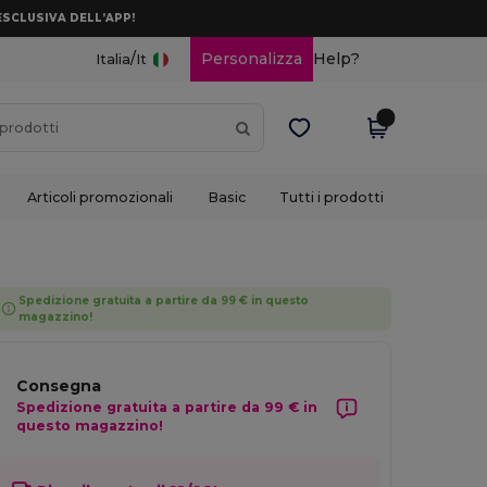
ESCLUSIVA DELL’APP!
/
Personalizza
Help?
Italia
It
Articoli promozionali
Basic
Tutti i prodotti
Spedizione gratuita a partire da 99 € in questo
magazzino!
Consegna
Spedizione gratuita a partire da 99 € in
questo magazzino!