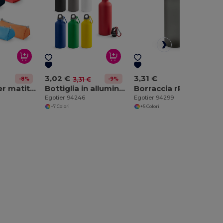
3,02 €
3,31 €
-8%
-9%
3,31 €
Astuccio per matite in 600D
Bottiglia in alluminio con moschettone 540 mL
Borraccia rPET con finitura opaca 600 mL
Egotier 94246
Egotier 94299
+7 Colori
+5 Colori