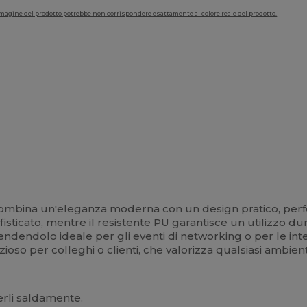
'immagine del prodotto potrebbe non corrispondere esattamente al colore reale del prodotto.
mbina un'eleganza moderna con un design pratico, perfett
ofisticato, mentre il resistente PU garantisce un utilizzo 
endendolo ideale per gli eventi di networking o per le inte
so per colleghi o clienti, che valorizza qualsiasi ambiente
uderli saldamente.