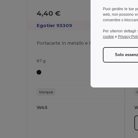
Puoi gestire le tue 
4,40 €
3
web, non possono esse
consentire o bloccare 
Egotier 93309
E
Per ulteriori dettagl
cookie
e
Privacy Poli
Portacarte in metallo e PU
P
Solo essenz
87 g
7
Unique
W45
W