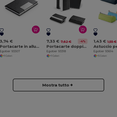
3,74 €
7,33 €
1,43 €
-4%
7,62 €
1,55 €
Portacarte in alluminio e PU
Portacarte doppio in metallo e PU
Egotier 93307
Egotier 93318
Egotier 93614
+1 Colori
+1 Colori
+5 Colori
Mostra tutto