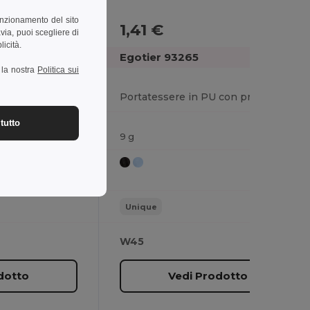
unzionamento del sito
1,41 €
-4%
via, puoi scegliere di
licità.
Egotier 93265
a la nostra
Politica sui
n metallo e PU
Portatessere in PU con protezione RFID
tutto
9 g
Unique
W45
dotto
Vedi Prodotto