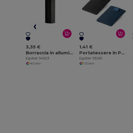
3,35 €
1,41 €
Borraccia in alluminio riciclato con moschettone 530 mL
Portatessere in PU con protezione RFID
Egotier 54623
Egotier 93265
+6 Colori
+2 Colori