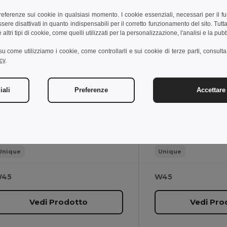
preferenze sui cookie in qualsiasi momento. I cookie essenziali, necessari per il f
,74 €
7,33 €
7,62 €
re disattivati in quanto indispensabili per il corretto funzionamento del sito. Tutta
altri tipi di cookie, come quelli utilizzati per la personalizzazione, l'analisi e la pubb
gotier 93307
Egotier 93318
i su come utilizziamo i cookie, come controllarli e sui cookie di terze parti, consult
cy
.
ortacarte in alluminio e PU
Portacarte doppio i
iali
Preferenze
Accettare 
2 g
92 g
Unique
Unique
45
W45
Vedi Prodotto
Vedi Pro