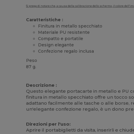
Si prega di notare che, a causa della calibrazione dello schermo, il colore dell
Caratteristiche :
Finitura in metallo specchiato
Materiale PU resistente
Compatto e portatile
Design elegante
Confezione regalo inclusa
Peso
87 g.
Alta disponibilità
Descrizione :
Questo elegante portacarte in metallo e PU co
finitura in metallo specchiato offre un tocco s
adattano facilmente alle tasche o alle borse, r
un'elegante confezione regalo, è un dono prezio
Direzioni per l'uso:
Aprire il portabiglietti da visita, inserirli e chi