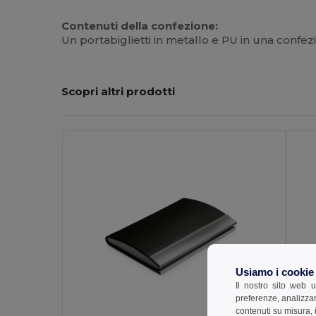
Contenuti della confezione:
Un portabiglietti in metallo e PU in una confez
Scopri altri prodotti
Usiamo i cookie
Il nostro sito web u
preferenze, analizzar
contenuti su misura, i