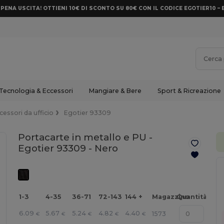
PENA USCITA! OTTIENI 10€ DI SCONTO SU 80€ CON IL CODICE EGOTIER10 – 
Tecnologia & Eccessori
Mangiare & Bere
Sport & Ricreazione
cessori da ufficio
Egotier 93309
Portacarte in metallo e PU -
Egotier 93309 -
Nero
1-3
4-35
36-71
72-143
144 +
Magazzino
Quantità
6.09
5.67
5.24
4.82
4.40
1573
€
€
€
€
€