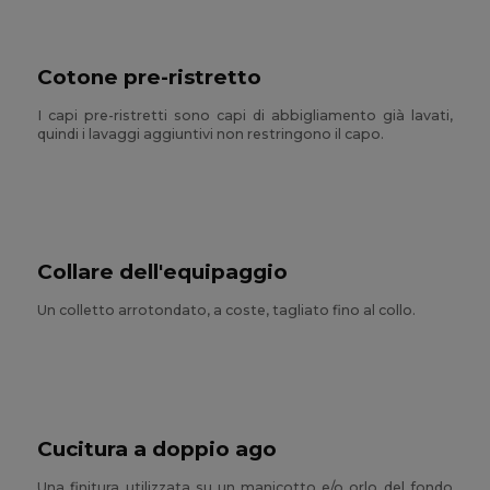
Cotone pre-ristretto
I capi pre-ristretti sono capi di abbigliamento già lavati,
quindi i lavaggi aggiuntivi non restringono il capo.
Collare dell'equipaggio
Un colletto arrotondato, a coste, tagliato fino al collo.
Cucitura a doppio ago
Una finitura utilizzata su un manicotto e/o orlo del fondo