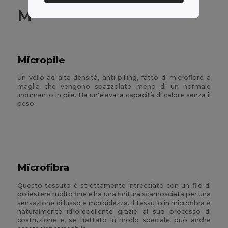
M
Micropile
Un vello ad alta densità, anti-pilling, fatto di microfibre a
maglia che vengono spazzolate meno di un normale
indumento in pile. Ha un'elevata capacità di calore senza il
peso.
Microfibra
Questo tessuto è strettamente intrecciato con un filo di
poliestere molto fine e ha una finitura scamosciata per una
sensazione di lusso e morbidezza. Il tessuto in microfibra è
naturalmente idrorepellente grazie al suo processo di
costruzione e, se trattato in modo speciale, può anche