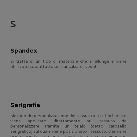
S
Spandex
Si tratta di un tipo di materiale che si allunga e viene
utilizzato soprattutto per far calzare i vestiti.
Serigrafia
Metodo di personalizzazione del tessuto in cui l'inchiostro
viene applicato direttamente sul tessuto da
personalizzare tramite un telaio (detto carosello
serigrafico) sul quale viene posizionato il tessuto, che viene
poi ricoperto con uno stencil dove i colori vengono