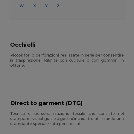
W
X
Y
Z
Occhielli
Piccoli fori o perforazioni realizzate in serie per consentire
la traspirazione. Rifinite con cuciture o con gommini in
ottone.
Direct to garment (DTG)
Tecnica di personalizzazione tessile che consiste nel
stampare i visual grazie a getti d'inchiostro utilizzando una
stampante specializzata per i tessuti.