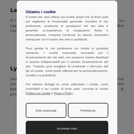
Lavaggio con candeggina
Usiamo i cookie
Il nostro sito web utilizza sia cookie propri che di terze parti
Si tratta di un processo di lavaggio di un tessuto o di un
per migliorare la funzionalità generale, ricordare le tue
capo con prodotto di candeggina per ammorbidire
preferenze, analizzare le prestazioni del sito web e
l'aspetto del tessuto.
garantire un'esperienza di navigazione fluida e
personalizzata, compresi contenuti su misura, interazioni
ottimizzate con il nostro sito web e pubblicità.
Puoi gestire le tue preferenze sui cookie in qualsiasi
momento. I cookie essenziali, necessari per il
funzionamento del sito web, non possono essere disattivati
in quanto indispensabili per il corretto funzionamento del
sito. Tuttavia, puoi scegliere di consentire o bloccare altri
Lycra®
tipi di cookie, come quelli utilizzati per la personalizzazione,
l'analisi e la pubblicità.
Una fibra elastomerica che si mescola con altre fibre. Può
estendersi al 500 per cento senza rompersi. Trattiene
Per ulteriori dettagli su come utilizziamo i cookie, come
bene i coloranti ed è resistente al calore. Marchio di
controllarli e sui cookie di terze parti, consulta la nostra
Politica sui cookie
e
Privacy Policy
.
proprietà di du pont.
Solo essenziali
Preferenze
Accettare tutto