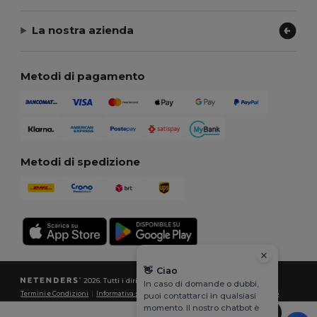
La nostra azienda
Metodi di pagamento
Metodi di spedizione
👋
Ciao
2026. Tutti i diritti riservati
In caso di domande o dubbi,
Termini e Condizioni
|
Informativa sulla privacy
|
Politica sui cookie
|
Site Map
puoi contattarci in qualsiasi
momento. Il nostro chatbot è