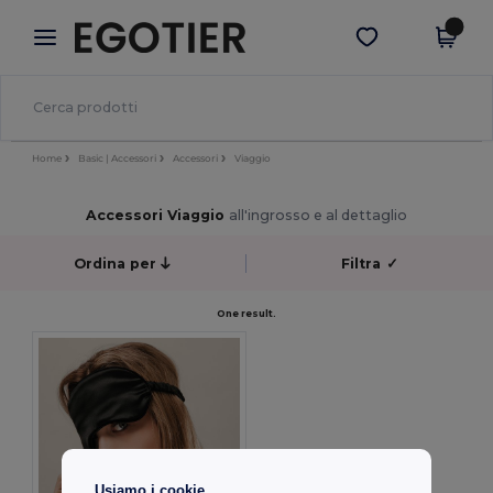
×
App Egotier
Scarica app
Prezzi migliori sull'app!
Home
Basic | Accessori
Accessori
Viaggio
Accessori Viaggio
all'ingrosso e al dettaglio
Ordina per
Filtra
✓
One result.
Usiamo i cookie