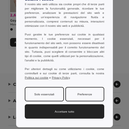
Il nostro sito web utilizza sia cookie propri che di terze parti
per migliorare la funzionalità generale, ricordare le tue
preferenze, analizzare le prestazioni del sito web e
2,61 €
-9%
2,86 €
garantire un'esperienza di navigazione fluida e
Goya 52529
personalizzata, compresi contenuti su misura, interazioni
Maschera occhi morbida e confortevole in satin SIROS
ottimizzate con il nostro sito web e pubblicità.
Puoi gestire le tue preferenze sui cookie in qualsiasi
momento. I cookie essenziali, necessari per il
Aggiungi al carrello
funzionamento del sito web, non possono essere disattivati
in quanto indispensabili per il corretto funzionamento del
sito. Tuttavia, puoi scegliere di consentire o bloccare altri
tipi di cookie, come quelli utilizzati per la personalizzazione,
Visualizzazione Di Tutti I Prodotti.
l'analisi e la pubblicità.
Per ulteriori dettagli su come utilizziamo i cookie, come
controllarli e sui cookie di terze parti, consulta la nostra
Politica sui cookie
e
Privacy Policy
.
Contattaci
Solo essenziali
Preferenze
Aiuto or Assistenza
Accettare tutto
La nostra azienda