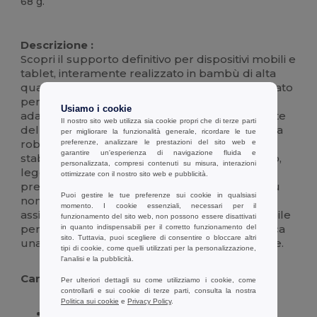
68 g.
Alta disponibilità
Descrizione :
Scopri il supporto definitivo per dispositivi mobili e
tablet, interamente realizzato in bambù di alta
qualità. Questo elegante accessorio è progettato
per offrire la massima comodità e funzionalità,
Usiamo i cookie
adattandosi perfettamente a qualsiasi ambiente
Il nostro sito web utilizza sia cookie propri che di terze parti
della casa o dell'ufficio. Grazie alla sua struttura
per migliorare la funzionalità generale, ricordare le tue
robusta e al design pensato per garantire la
preferenze, analizzare le prestazioni del sito web e
garantire un'esperienza di navigazione fluida e
stabilità del tuo dispositivo, potrai goderti video,
personalizzata, compresi contenuti su misura, interazioni
leggere o navigare sul web senza
ottimizzate con il nostro sito web e pubblicità.
preoccupazioni. La finitura naturale del bambù
Puoi gestire le tue preferenze sui cookie in qualsiasi
non solo aggiunge un tocco di eleganza, ma
momento. I cookie essenziali, necessari per il
assicura anche una scelta ecologica e sostenibile
funzionamento del sito web, non possono essere disattivati
per il tuo spazio di lavoro. Perfetto per chi cerca
in quanto indispensabili per il corretto funzionamento del
sito. Tuttavia, puoi scegliere di consentire o bloccare altri
una soluzione pratica senza rinunciare allo stile.
tipi di cookie, come quelli utilizzati per la personalizzazione,
l'analisi e la pubblicità.
Caratteristiche :
Per ulteriori dettagli su come utilizziamo i cookie, come
controllarli e sui cookie di terze parti, consulta la nostra
Politica sui cookie
e
Privacy Policy
.
Realizzato in bambù di alta qualità per