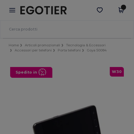
×
App Egotier
Scarica app
Prezzi migliori sull'app!
Home
Articoli promozionali
Tecnologia & Eccessori
Accessori per telefoni
Porta telefoni
Goya 50084
W30
Spedito in