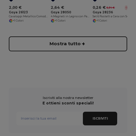
2,00 €
2,64 €
0,26 €
0,34 €
-22%
Goya 26123
Goya 28050
Goya 28236
Cavatappi Metallico Comodo e Maneggevole METAL
4 Magneti in Legno con Pastelli Colorati SAFARIET
Set 6 Pastelli a Cera con Scatola Kraft
+1 Colori
+1 Colori
+1 Colori
Mostra tutto
Iscriviti alla nostra newsletter
E ottieni sconti speciali!
ISCRIVITI