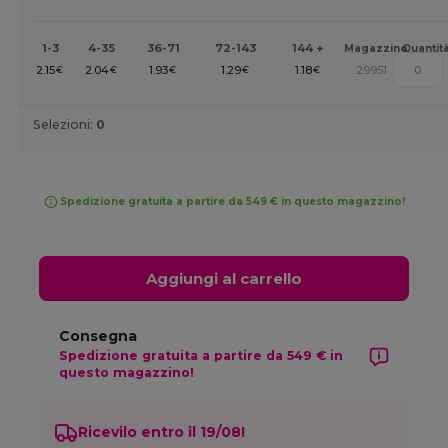
1-3
4-35
36-71
72-143
144 +
Magazzino
Quantit
2.15
2.04
1.93
1.29
1.18
29951
€
€
€
€
€
Selezioni:
0
Spedizione gratuita a partire da 549 € in questo magazzino!
Aggiungi al carrello
Consegna
Spedizione gratuita a partire da 549 € in
questo magazzino!
Ricevilo entro il 19/08!