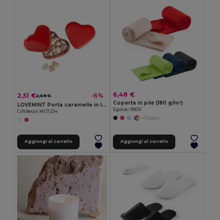
6,48 €
2,51 €
-6%
2,69 €
Coperta in pile (180 g/m²)
LOVEMINT Porta caramelle in latta
Egotier 99051
GiftRetail MO7234
+1 Colori
Aggiungi al carrello
Aggiungi al carrello