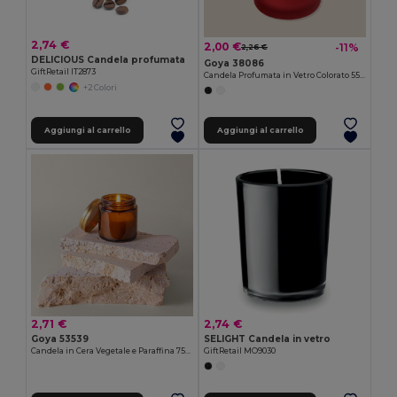
2,74 €
2,00 €
-11%
2,26 €
DELICIOUS Candela profumata
Goya 38086
GiftRetail IT2873
Candela Profumata in Vetro Colorato 55g SCENT
+2 Colori
Aggiungi al carrello
Aggiungi al carrello
2,71 €
2,74 €
Goya 53539
SELIGHT Candela in vetro
Candela in Cera Vegetale e Paraffina 75gr TULIPE
GiftRetail MO9030