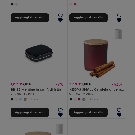
Aggiungi al carrello
Aggiungi al carrello
1,87 €
5,58 €
-7%
-43%
2,01 €
9,88 €
BRISE Mentine in conf. di latta
KEOPS SMALL Candela di cera vegetale 120 g
GiftRetail KC6642
GiftRetail MO6612
+1 Colori
+1 Colori
Aggiungi al carrello
Aggiungi al carrello