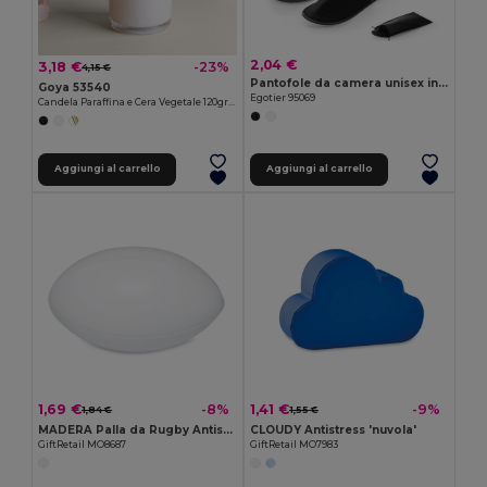
2,04 €
3,18 €
-23%
4,15 €
Pantofole da camera unisex in poliestere
Goya 53540
Egotier 95069
Candela Paraffina e Cera Vegetale 120gr MAUVE
Aggiungi al carrello
Aggiungi al carrello
1,69 €
1,41 €
-8%
-9%
1,84 €
1,55 €
MADERA Palla da Rugby Antistress per Relax Quotidiano
CLOUDY Antistress 'nuvola'
GiftRetail MO8687
GiftRetail MO7983