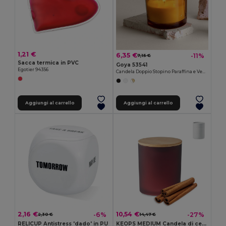
1,21 €
6,35 €
-11%
7,15 €
Sacca termica in PVC
Goya 53541
Egotier 94356
Candela Doppio Stopino Paraffina e Vegetale BOUQUET
Aggiungi al carrello
Aggiungi al carrello
2,16 €
10,54 €
-6%
-27%
2,30 €
14,47 €
RELICUP Antistress 'dado' in PU
KEOPS MEDIUM Candela di cera vegetale 200 g