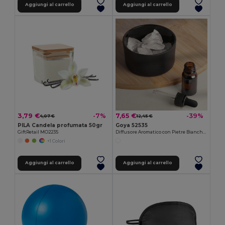
Aggiungi al carrello
Aggiungi al carrello
3,79 €
7,65 €
-7%
-39%
4,07 €
12,45 €
PILA Candela profumata 50gr
Goya 52535
GiftRetail MO2235
Diffusore Aromatico con Pietre Bianche e Olio Lavanda HIMALAYA
+1 Colori
Aggiungi al carrello
Aggiungi al carrello