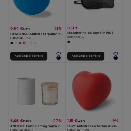
0,51 €
0,94 €
-21%
1,19 €
Mascherina da notte in 190T
DESCANSO Antistress 'palla' in PU
Egotier 98113
GiftRetail IT1332
+9 Colori
Aggiungi al carrello
Aggiungi al carrello
6,08 €
1,15 €
-27%
-9%
8,35 €
1,26 €
ANCIENT Candela fragranza vaniglia
LOVY Antistress a forma di cuore
GiftRetail MO6281
GiftRetail IT3459