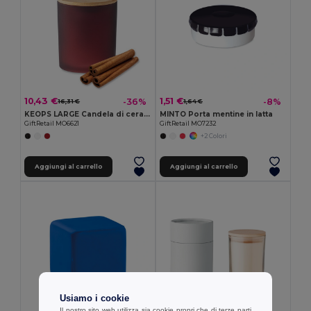
10,43 €
1,51 €
-36%
-8%
16,31 €
1,64 €
KEOPS LARGE Candela di cera vegetale 280 g
MINTO Porta mentine in latta
GiftRetail MO6621
GiftRetail MO7232
+2 Colori
Aggiungi al carrello
Aggiungi al carrello
Usiamo i cookie
Il nostro sito web utilizza sia cookie propri che di terze parti