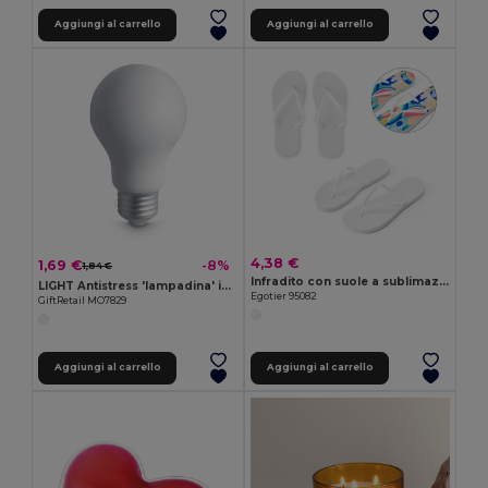
Aggiungi al carrello
Aggiungi al carrello
4,38 €
1,69 €
-8%
1,84 €
Infradito con suole a sublimazione completamente personalizzabili
LIGHT Antistress 'lampadina' in PU
Egotier 95082
GiftRetail MO7829
Aggiungi al carrello
Aggiungi al carrello