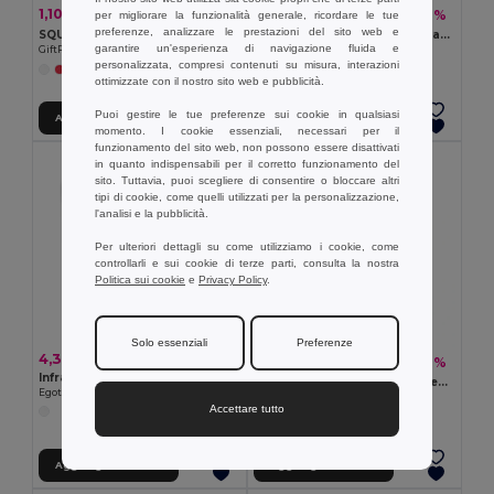
1,10 €
8,73 €
-9%
-20%
per migliorare la funzionalità generale, ricordare le tue
1,21 €
10,94 €
preferenze, analizzare le prestazioni del sito web e
SQUARAX Quadrato antistress
ANCIENT HIGH Candela fragranza vaniglia
garantire un'esperienza di navigazione fluida e
GiftRetail MO7659
GiftRetail MO6316
personalizzata, compresi contenuti su misura, interazioni
+2 Colori
ottimizzate con il nostro sito web e pubblicità.
Puoi gestire le tue preferenze sui cookie in qualsiasi
Aggiungi al carrello
Aggiungi al carrello
momento. I cookie essenziali, necessari per il
funzionamento del sito web, non possono essere disattivati
in quanto indispensabili per il corretto funzionamento del
sito. Tuttavia, puoi scegliere di consentire o bloccare altri
tipi di cookie, come quelli utilizzati per la personalizzazione,
l'analisi e la pubblicità.
Per ulteriori dettagli su come utilizziamo i cookie, come
controllarli e sui cookie di terze parti, consulta la nostra
Politica sui cookie
e
Privacy Policy
.
Solo essenziali
Preferenze
4,38 €
1,02 €
-2%
1,04 €
Infradito con suole a sublimazione completamente personalizzabili
MINTCARD Dispenser per mentine
Egotier 95083
GiftRetail KC6637
Accettare tutto
Aggiungi al carrello
Aggiungi al carrello