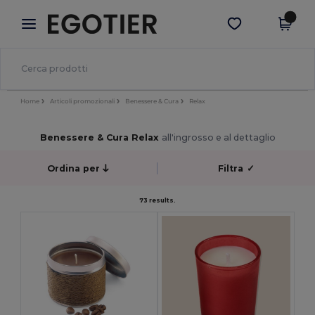
×
App Egotier
Scarica app
Prezzi migliori sull'app!
Home
Articoli promozionali
Benessere & Cura
Relax
Benessere & Cura Relax
all'ingrosso e al dettaglio
Ordina per
Filtra
✓
73 results.