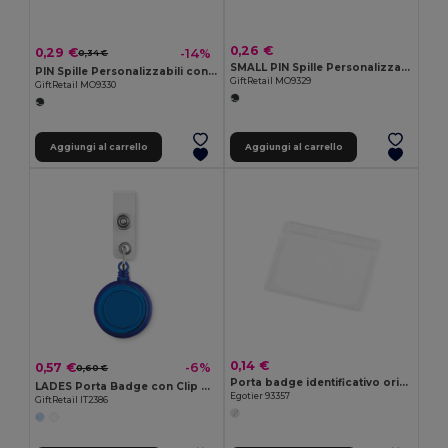
0,26 €
0,29 €
-14%
0,34 €
SMALL PIN Spille Personalizzabili Ø4,4 CM
PIN Spille Personalizzabili con Inlay di Carta
GiftRetail MO9329
GiftRetail MO9330
Aggiungi al carrello
Aggiungi al carrello
0,14 €
0,57 €
-6%
0,60 €
Porta badge identificativo orizzontale in PVC
LADES Porta Badge con Clip Metallica Elegante
Egotier 93357
GiftRetail IT2386