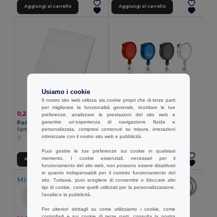
Aggiungi al carrello
Aggiungi al carrello
Usiamo i cookie
Il nostro sito web utilizza sia cookie propri che di terze parti
per migliorare la funzionalità generale, ricordare le tue
0,50 €
0,24 €
-7%
0,26 €
preferenze, analizzare le prestazioni del sito web e
Porta badge estensibile
garantire un'esperienza di navigazione fluida e
Porta badge identificativo verticale in PVC
Egotier 53569
personalizzata, compresi contenuti su misura, interazioni
Egotier 93359
ottimizzate con il nostro sito web e pubblicità.
Puoi gestire le tue preferenze sui cookie in qualsiasi
momento. I cookie essenziali, necessari per il
Aggiungi al carrello
Aggiungi al carrello
funzionamento del sito web, non possono essere disattivati
in quanto indispensabili per il corretto funzionamento del
MIN QTY: 50
MIN QTY: 10
sito. Tuttavia, puoi scegliere di consentire o bloccare altri
tipi di cookie, come quelli utilizzati per la personalizzazione,
l'analisi e la pubblicità.
Per ulteriori dettagli su come utilizziamo i cookie, come
4,60 €
controllarli e sui cookie di terze parti, consulta la nostra