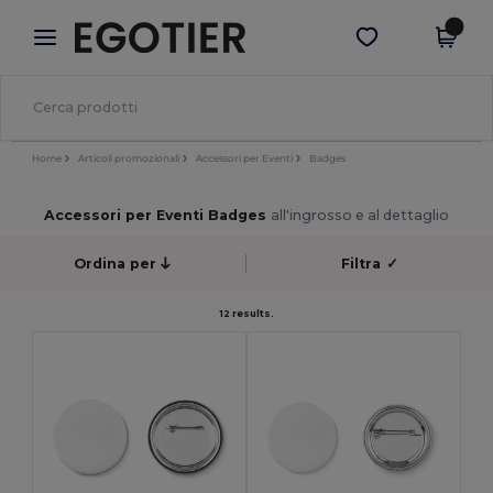
×
App Egotier
Scarica app
Prezzi migliori sull'app!
Home
Articoli promozionali
Accessori per Eventi
Badges
Accessori per Eventi Badges
all'ingrosso e al dettaglio
Ordina per
Filtra
✓
12 results.