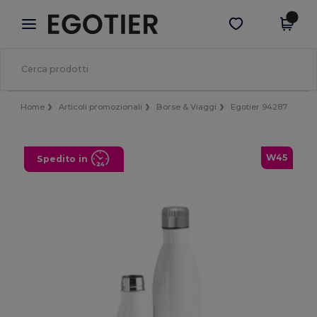
×
App Egotier
Scarica app
Prezzi migliori sull'app!
Home
Articoli promozionali
Borse & Viaggi
Egotier 94287
W45
Spedito in