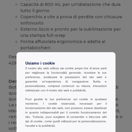
Capacità di 800 mL per un'idratazione che dura
tutto il giorno
Coperchio a vite a prova di perdite con chiusura
sottovuoto
Esterno liscio e pronto per la sublimazione per
una stampa full-wrap
Forma affusolata ergonomica e adatta al
portabicchieri
Peso
429 g.
Usiamo i cookie
Il nostro sito web utilizza sia cookie propri che di terze parti
Alta disponibilità
per migliorare la funzionalità generale, ricordare le tue
preferenze, analizzare le prestazioni del sito web e
Descrizione :
garantire un'esperienza di navigazione fluida e
personalizzata, compresi contenuti su misura, interazioni
Bottiglia a sublimazione in acciaio inossidabile di
ottimizzate con il nostro sito web e pubblicità.
qualità superiore, progettata per l'idratazione
quotidiana e per una personalizzazione audace.
Puoi gestire le tue preferenze sui cookie in qualsiasi
momento. I cookie essenziali, necessari per il
La superficie elegante e pronta per la stampa è
funzionamento del sito web, non possono essere disattivati
ideale per disegni, loghi o nomi vivaci e completi,
in quanto indispensabili per il corretto funzionamento del
rendendola perfetta per il branding, le squadre o
sito. Tuttavia, puoi scegliere di consentire o bloccare altri
tipi di cookie, come quelli utilizzati per la personalizzazione,
i regali memorabili. La doppia parete isolata
l'analisi e la pubblicità.
sottovuoto mantiene le bevande ghiacciate o