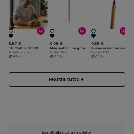
E
5,97 €
0,06 €
0,59 €
TH Clothes 30109
Mini matita con gomma di durezza HB
Penna in bambù senza inchiostro con punta di grafite
T-shirt da uomo
Egotier 91759
Egotier 91773
+1 Colori
+1 Colori
+1 Colori
Mostra tutto
Iscriviti alla nostra newsletter