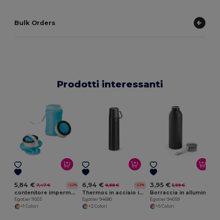
Bulk Orders
Prodotti interessanti
E
5,84 €
6,94 €
3,95 €
7,47 €
8,88 €
3,99 €
-22%
-22%
-1%
contenitore impermeabile
Thermos in acciaio inox e PP 490 mL
Borraccia in alluminio con tappo in PP 660 mL
Egotier 11003
Egotier 94680
Egotier 94059
+1 Colori
+2 Colori
+5 Colori