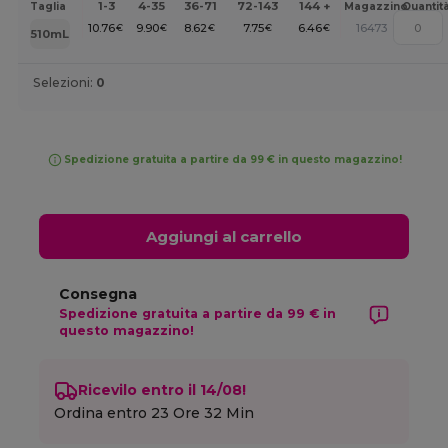
1-3
4-35
36-71
72-143
144 +
Taglia
Magazzino
Quantit
10.76
9.90
8.62
7.75
6.46
16473
€
€
€
€
€
510mL
Selezioni:
0
Spedizione gratuita a partire da 99 € in questo magazzino!
Aggiungi al carrello
Consegna
Spedizione gratuita a partire da 99 € in
questo magazzino!
Ricevilo entro il 14/08!
Ordina entro
23 Ore 32 Min