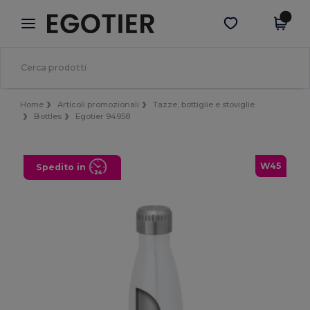
×
App Egotier
Scarica app
Prezzi migliori sull'app!
Home
Articoli promozionali
Tazze, bottiglie e stoviglie
Bottles
Egotier 94958
W45
Spedito in