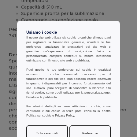
temperatura
Capacità di 510 mL
Superficie pronta per la sublimazione
Comprende una confezione regalo
Peso
Usiamo i cookie
341 g.
Il nostro sito web utilizza sia cookie propri che di terze parti
per migliorare la funzionalità generale, ricordare le tue
Alta disponibilità
preferenze, analizzare le prestazioni del sito web e
garantire un'esperienza di navigazione fluida e
Descrizione :
personalizzata, compresi contenuti su misura, interazioni
Sperimentate un'idratazione di alto livello con
ottimizzate con il nostro sito web e pubblicità.
questa elegante bottiglia thermos in acciaio
Puoi gestire le tue preferenze sui cookie in qualsiasi
inossidabile a sublimazione, progettata per
momento. I cookie essenziali, necessari per il
mantenere le bevande calde o fredde per ore.
funzionamento del sito web, non possono essere disattivati
in quanto indispensabili per il corretto funzionamento del
L'isolamento a doppia parete e il coperchio
sito. Tuttavia, puoi scegliere di consentire o bloccare altri
sigillato sottovuoto garantiscono la massima
tipi di cookie, come quelli utilizzati per la personalizzazione,
conservazione della temperatura, mentre il
l'analisi e la pubblicità.
design elegante offre una
tela
perfetta per la
Per ulteriori dettagli su come utilizziamo i cookie, come
personalizzazione. Ideale sia per l'uso quotidiano
controllarli e sui cookie di terze parti, consulta la nostra
che per i regali, questa bottiglia da 510 ml
Politica sui cookie
e
Privacy Policy
.
combina praticità ed eleganza, rendendola un
accessorio essenziale per qualsiasi stile di vita.
Solo essenziali
Preferenze