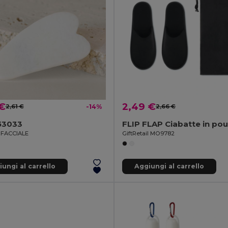
 €
2,49 €
2,61 €
-14%
2,66 €
53033
FLIP FLAP Ciabatte in po
FACCIALE
GiftRetail MO9782
ungi al carrello
Aggiungi al carrello