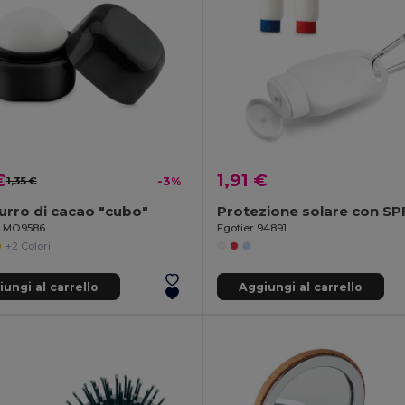
€
1,91 €
1,35 €
-3%
urro di cacao "cubo"
Protezione solare con S
il MO9586
Egotier 94891
+2 Colori
ungi al carrello
Aggiungi al carrello