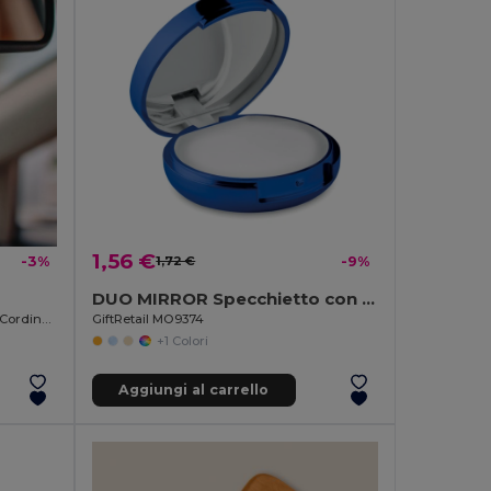
1,56 €
-3%
1,72 €
-9%
DUO MIRROR Specchietto con lucidalabbra
Deodorante per Auto Oceano 10 ml, Cordino e Tappo Legno
GiftRetail MO9374
+1 Colori
Aggiungi al carrello