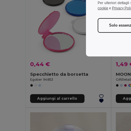
Per ulteriori dettagl
cookie
e
Privacy Poli
Solo essenz
0,44 €
1,49 
Specchietto da borsetta
MOONL
Egotier 94853
GiftRetai
Aggiungi al carrello
Aggi