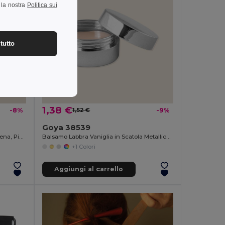
a la nostra
Politica sui
tutto
1,38 €
-8%
1,52 €
-9%
Goya 38539
Palline Massaggio Sughero per Schiena, Piede COLTON
Balsamo Labbra Vaniglia in Scatola Metallica 6,5g SPARK
+1 Colori
Aggiungi al carrello