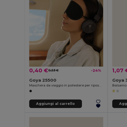
0,40 €
1,07 
0,53 €
-24%
Goya 25500
Goya 
Maschera da viaggio in poliestere per riposo MASK
Aggiungi al carrello
Aggi