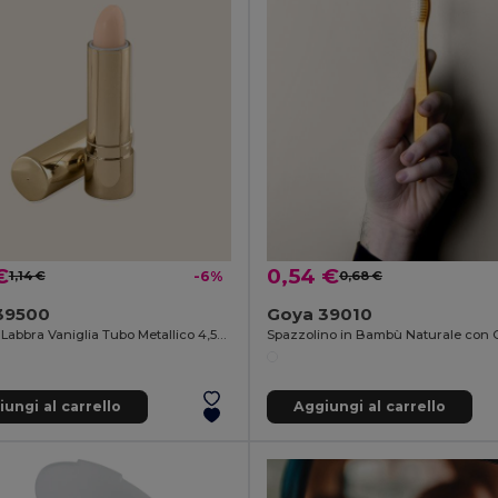
€
0,54 €
1,14 €
-6%
0,68 €
39500
Goya 39010
Balsamo Labbra Vaniglia Tubo Metallico 4,5g HYDRA
ungi al carrello
Aggiungi al carrello