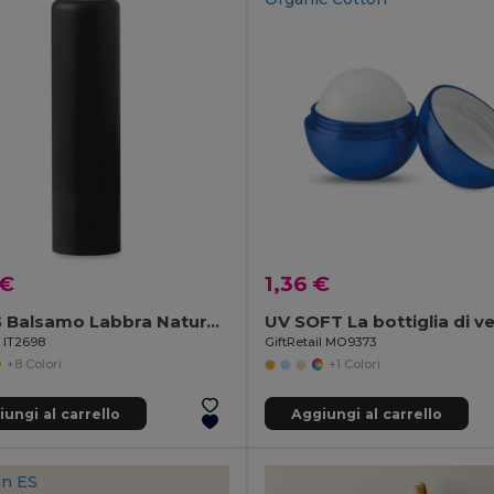
 €
1,36 €
GLOSS Balsamo Labbra Naturale Protettivo SPF10
l IT2698
GiftRetail MO9373
+8 Colori
+1 Colori
ungi al carrello
Aggiungi al carrello
in
ES