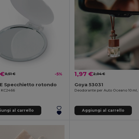
 €
1,97 €
0,51 €
-5%
2,04 €
E Specchietto rotondo
Goya 53031
il KC2466
ungi al carrello
Aggiungi al carrello