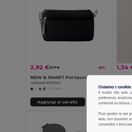
2,92 €
1,34 
3,17 €
-8%
NEW & SMART Portacosmetici PVC free
Goya 
GiftRetail MO9345
Usiamo i cookie
+3 Colori
Il nostro sito web u
preferenze, analizzar
Aggiungi al carrello
Aggi
contenuti su misura, i
Puoi gestire le tue 
web, non possono esse
consentire o bloccare 