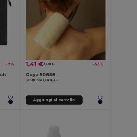
1,41 €
-7%
3,00 €
-53%
uch
Goya 50658
SCHIUMA LOOFAH
Aggiungi al carrello