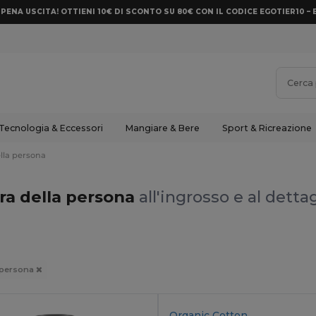
PENA USCITA! OTTIENI 10€ DI SCONTO SU 80€ CON IL CODICE EGOTIER10 – 
Tecnologia & Eccessori
Mangiare & Bere
Sport & Ricreazione
lla persona
ra della persona
all'ingrosso e al detta
a persona
Organic Cotton