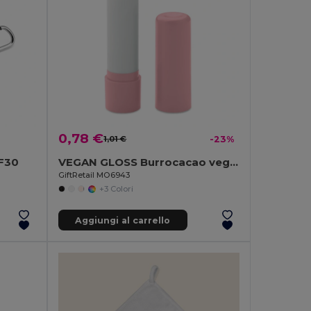
0,78 €
1,01 €
-23%
PF30
VEGAN GLOSS Burrocacao vegano in ABS
GiftRetail MO6943
+3 Colori
Aggiungi al carrello