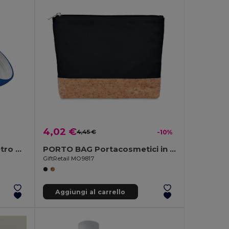
4,02 €
4,45 €
-10%
UV SOFT La bottiglia di vetro UTAH GLASS 500 ml
PORTO BAG Portacosmetici in sughero
GiftRetail MO9817
Aggiungi al carrello