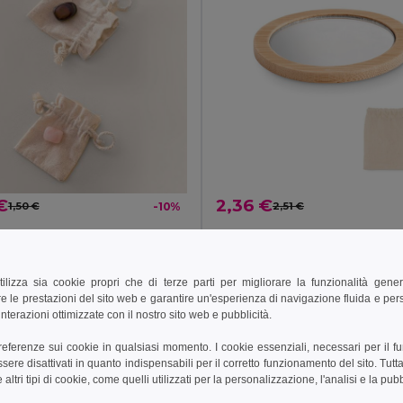
€
2,36 €
1,50 €
-10%
2,51 €
53516
Pietra Naturale in Sacchetto Cotone - Quarzo Rosa o Occhio di Tigre KITO
GiftRetail MO6406
tilizza sia cookie propri che di terze parti per migliorare la funzionalità gener
e le prestazioni del sito web e garantire un'esperienza di navigazione fluida e pe
ungi al carrello
Aggiungi al carrello
nterazioni ottimizzate con il nostro sito web e pubblicità.
preferenze sui cookie in qualsiasi momento. I cookie essenziali, necessari per il f
re disattivati in quanto indispensabili per il corretto funzionamento del sito. Tutta
altri tipi di cookie, come quelli utilizzati per la personalizzazione, l'analisi e la pubb