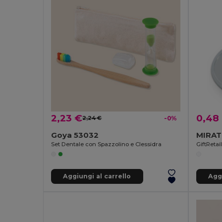
2,23 €
0,48
2,24 €
-0%
Goya 53032
MIRAT
Set Dentale con Spazzolino e Clessidra
GiftReta
Aggiungi al carrello
Aggi