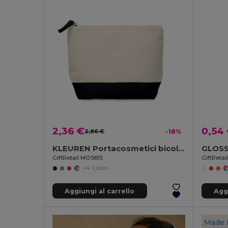
2,36 €
0,54
2,86 €
-18%
KLEUREN Portacosmetici bicolore
GiftRetail MO9815
GiftRetai
+4 Colori
Aggiungi al carrello
Aggi
Made 