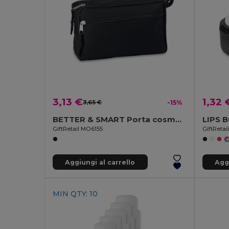
3,13 €
1,32 
3,65 €
-15%
BETTER & SMART Porta cosmetici in RPET
LIPS B
GiftRetail MO6155
GiftReta
Aggiungi al carrello
Aggi
MIN QTY: 10