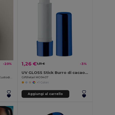
1,26 €
-20%
1,31 €
-3%
UV GLOSS Stick Burro di cacao UV
Spazzolino in Bambù Naturale con Custodia HABITAT
GiftRetail MO9407
+1 Colori
Aggiungi al carrello