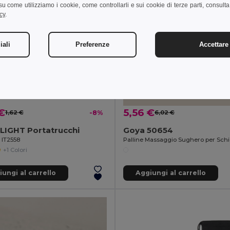
i su come utilizziamo i cookie, come controllarli e sui cookie di terze parti, consult
cy
.
iali
Preferenze
Accettare 
€
5,56 €
1,62 €
-8%
6,02 €
IGHT Portatrucchi
Goya 50654
l IT2558
+1 Colori
ungi al carrello
Aggiungi al carrello