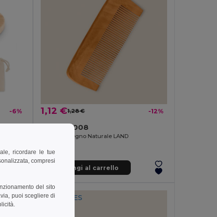
1,12 €
-6%
1,28 €
-12%
MALAY Specchio da trucco in bamboo
Goya 39008
Pettine in Legno Naturale LAND
ale, ricordare le tue
rsonalizzata, compresi
Aggiungi al carrello
unzionamento del sito
via, puoi scegliere di
Made in
ES
licità.