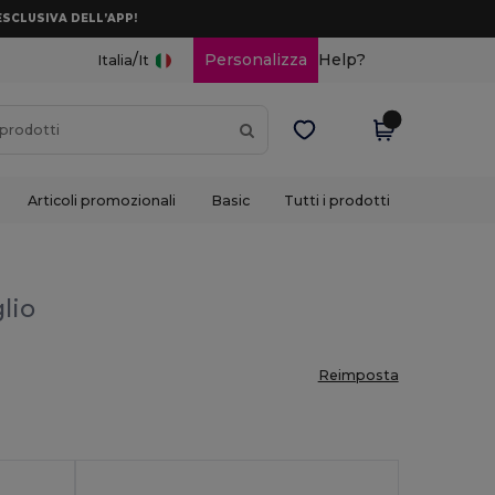
ESCLUSIVA DELL’APP!
/
Personalizza
Help?
Italia
It
Articoli promozionali
Basic
Tutti i prodotti
glio
Reimposta