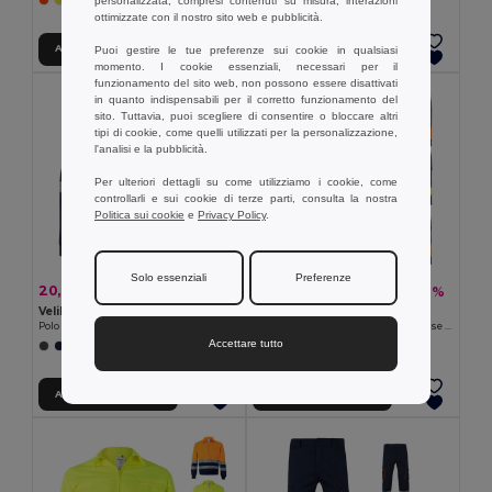
personalizzata, compresi contenuti su misura, interazioni
+1 Colori
ottimizzate con il nostro sito web e pubblicità.
Aggiungi al carrello
Aggiungi al carrello
Puoi gestire le tue preferenze sui cookie in qualsiasi
momento. I cookie essenziali, necessari per il
funzionamento del sito web, non possono essere disattivati
in quanto indispensabili per il corretto funzionamento del
sito. Tuttavia, puoi scegliere di consentire o bloccare altri
tipi di cookie, come quelli utilizzati per la personalizzazione,
l'analisi e la pubblicità.
Per ulteriori dettagli su come utilizziamo i cookie, come
controllarli e sui cookie di terze parti, consulta la nostra
Politica sui cookie
e
Privacy Policy
.
Solo essenziali
Preferenze
20,71 €
22,34 €
-44%
-39%
36,85 €
36,37 €
Velilla 36139
Velilla 36054
Polo bicolore piqué (150g/m²) con maniche lunghe, in cotone (55%) e poliestere (45%)
Pantaloni in twill bicolore con diverse tasche (210g/m²), in cotone (20%) e poliestere (80%)
Accettare tutto
+1 Colori
+6 Colori
Aggiungi al carrello
Aggiungi al carrello