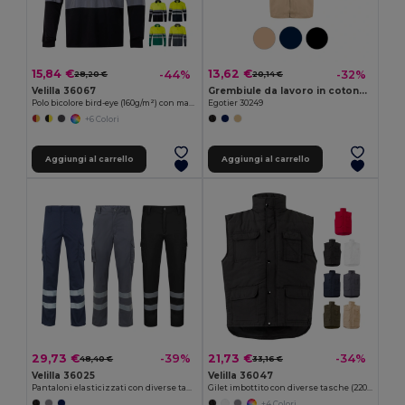
15,84 €
13,62 €
-44%
-32%
28,20 €
20,14 €
Velilla 36067
Grembiule da lavoro in cotone e poliestere
Polo bicolore bird-eye (160g/m²) con maniche lunghe, in poliestere (100%)
Egotier 30249
+6 Colori
Aggiungi al carrello
Aggiungi al carrello
29,73 €
21,73 €
-39%
-34%
48,40 €
33,16 €
Velilla 36025
Velilla 36047
Pantaloni elasticizzati con diverse tasche (240g/m²), in cotone (46%), EME (38%) e poliestere (16%)
Gilet imbottito con diverse tasche (220g/m²), in poliestere (100%)
+4 Colori