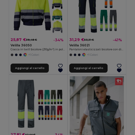
25,87 €
31,29 €
-34%
-41%
39,48 €
53,31 €
Velilla 36050
Velilla 36021
Giacca in twill bicolore (210g/m²) in poliestere (80%) e cotone (20%)
Pantaloni elasticizzati bicolore con diverse tasche (240g/m²), in cotone (46%), EME (38%) e poliestere (16%)
+1 Colori
+1 Colori
Aggiungi al carrello
Aggiungi al carrello
27,81 €
-34%
42,44 €