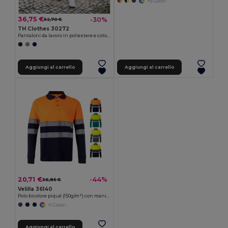
+5 Colori
36,75 €
-30%
52,70 €
TH Clothes 30272
Pantaloni da lavoro in poliestere e cotone
Aggiungi al carrello
Aggiungi al carrello
20,71 €
-44%
36,85 €
Velilla 36140
Polo bicolore piqué (150g/m²) con maniche lunghe, in cotone (55%) e poliestere (45%)
+1 Colori
Aggiungi al carrello