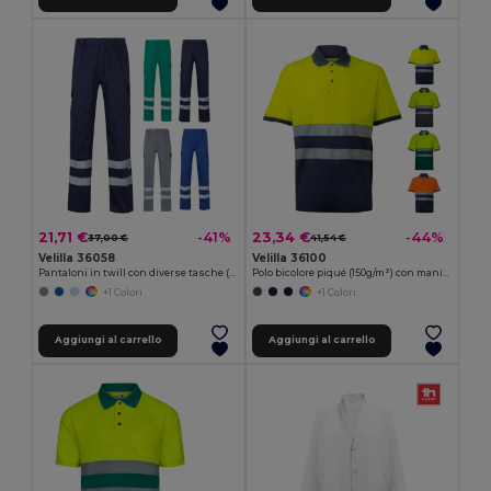
21,71 €
23,34 €
-41%
-44%
37,00 €
41,54 €
Velilla 36058
Velilla 36100
Pantaloni in twill con diverse tasche (200g/m²), in cotone (35%) e poliestere (65%)
Polo bicolore piqué (150g/m²) con maniche corte, in cotone (55%) e poliestere (45%)
+1 Colori
+1 Colori
Aggiungi al carrello
Aggiungi al carrello