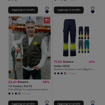
Aggiungi al carrello
Aggiungi al carrello
17,33 €
-41%
29,53 €
Velilla 36138
Pantaloni bicolore, in twill (190g/m²), in cotone (20%) e poliestere (80%)
+1 Colori
22,41 €
-38%
35,90 €
TH Clothes 30270
Gilet (200 g/m²) in poliestere e cotone
+1 Colori
Aggiungi al carrello
Aggiungi al carrello