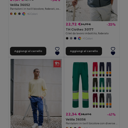
Velilla 36052
Pantaloni in twill bicolore, foderati, con diverse tasche, in cotone (20%) e poliestere (80%)
+6 Colori
22,72 €
-35%
34,77 €
TH Clothes 30177
Gilet da lavoro imbottito, foderato
+1 Colori
Aggiungi al carrello
Aggiungi al carrello
22,34 €
-41%
38,07 €
Velilla 36056
Pantaloni in twill bicolore con diverse tasche (210g/m²), in cotone (20%) e poliestere (80%)