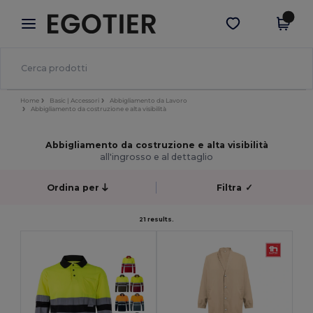
×
App Egotier
Scarica app
Prezzi migliori sull'app!
Home
Basic | Accessori
Abbigliamento da Lavoro
Abbigliamento da costruzione e alta visibilità
Abbigliamento da costruzione e alta visibilità
all'ingrosso e al dettaglio
Ordina per
Filtra
✓
21 results.