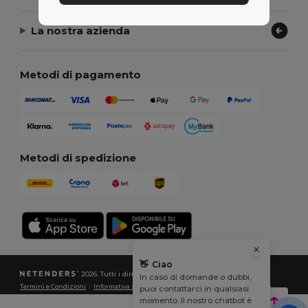
La nostra azienda
Metodi di pagamento
Metodi di spedizione
👋
Ciao
2026. Tutti i diritti riservati
In caso di domande o dubbi,
Termini e Condizioni
|
Informativa sulla privacy
|
Politica sui cookie
|
Site Map
puoi contattarci in qualsiasi
momento. Il nostro chatbot è