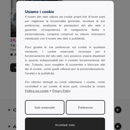
Usiamo i cookie
Il nostro sito web utilizza sia cookie propri che di terze parti
per migliorare la funzionalità generale, ricordare le tue
preferenze, analizzare le prestazioni del sito web e
garantire un'esperienza di navigazione fluida e
personalizzata, compresi contenuti su misura, interazioni
ottimizzate con il nostro sito web e pubblicità.
20,71 €
-38%
33,15 €
TH Clothes 30248
Puoi gestire le tue preferenze sui cookie in qualsiasi
Giacca unisex in cotone ed elastan
momento. I cookie essenziali, necessari per il
+1 Colori
funzionamento del sito web, non possono essere disattivati
in quanto indispensabili per il corretto funzionamento del
sito. Tuttavia, puoi scegliere di consentire o bloccare altri
Aggiungi al carrello
tipi di cookie, come quelli utilizzati per la personalizzazione,
l'analisi e la pubblicità.
Visualizzazione Di Tutti I Prodotti.
Per ulteriori dettagli su come utilizziamo i cookie, come
controllarli e sui cookie di terze parti, consulta la nostra
Politica sui cookie
e
Privacy Policy
.
Solo essenziali
Preferenze
Contattaci
Accettare tutto
Aiuto or Assistenza