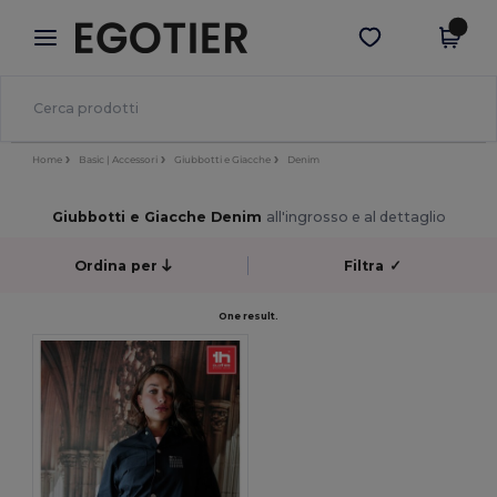
×
App Egotier
Scarica app
Prezzi migliori sull'app!
Home
Basic | Accessori
Giubbotti e Giacche
Denim
Giubbotti e Giacche Denim
all'ingrosso e al dettaglio
Ordina per
Filtra
✓
One result.