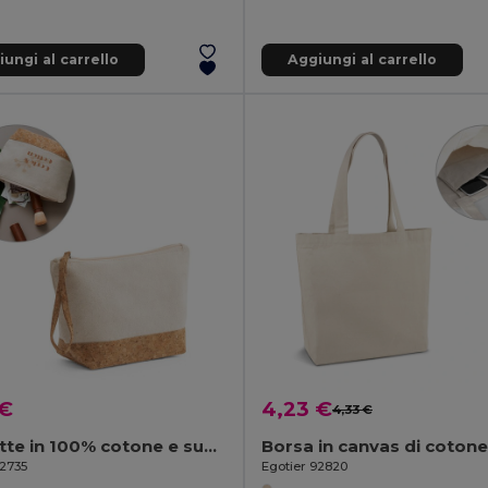
ungi al carrello
Aggiungi al carrello
 €
4,23 €
4,33 €
Pochette in 100% cotone e sughero
92735
Egotier 92820