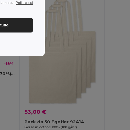
a la nostra
Politica sui
tutto
-18%
Borsa in cotone riciclato (70%) e poliestere (30% rPET) (180 g/m²)
53,00 €
Pack da 50 Egotier 92414
Borsa in cotone 100% (100 g/m²)