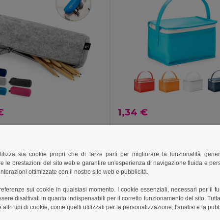
€
1,34 €
Astuccio in feltro riciclato (100% rPET)
92382
Egotier 98409
+2 Colori
tilizza sia cookie propri che di terze parti per migliorare la funzionalità gener
e le prestazioni del sito web e garantire un'esperienza di navigazione fluida e pe
ungi al carrello
Aggiungi al carrello
nterazioni ottimizzate con il nostro sito web e pubblicità.
preferenze sui cookie in qualsiasi momento. I cookie essenziali, necessari per il f
re disattivati in quanto indispensabili per il corretto funzionamento del sito. Tutta
altri tipi di cookie, come quelli utilizzati per la personalizzazione, l'analisi e la pubb