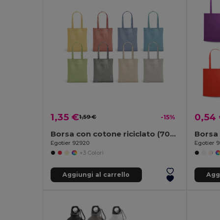
1,35 €
0,54
1,59 €
-15%
Borsa con cotone riciclato (70%), poliestere (30% rPET) (140 g/m²)
Borsa 
Egotier 92920
Egotier 
+3 Colori
Aggiungi al carrello
Aggi