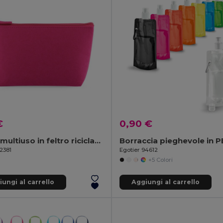
€
0,90 €
Borsa multiuso in feltro riciclato (100% rPET)
2381
Egotier 94612
+5 Colori
ungi al carrello
Aggiungi al carrello