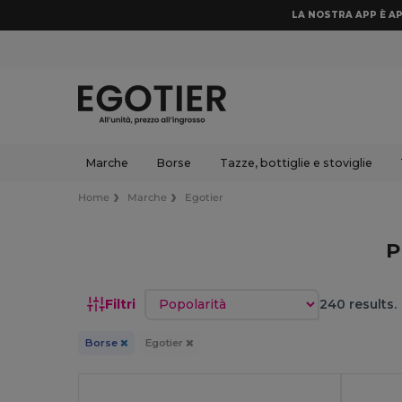
LA NOSTRA APP È AP
Marche
Borse
Tazze, bottiglie e stoviglie
Home
Marche
Egotier
P
Ordina per
Filtri
240 results.
Borse
Egotier