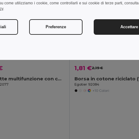
i su come utilizziamo i cookie, come controllarli e sui cookie di terze parti, consult
cy
.
iali
Preferenze
Accettare 
€
1,81 €
2,19 €
Pochette multifunzione con cotone riciclato (70%) e poliestere (30% rPET) (140 g/m²) (140 g/m²)
92077
Egotier 92084
+10 Colori