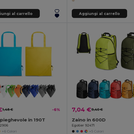
ungi al carrello
Aggiungi al carrello
€
7,04 €
1,48 €
-6%
9,40 €
pieghevole in 190T
Zaino in 600D
92906
Egotier 92471
+6 Colori
+5 Colori