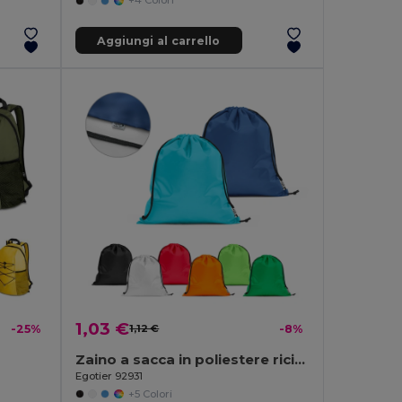
+4 Colori
Aggiungi al carrello
1,03 €
-25%
1,12 €
-8%
Zaino a sacca in poliestere riciclato (100% rPET) 190T
Egotier 92931
+5 Colori