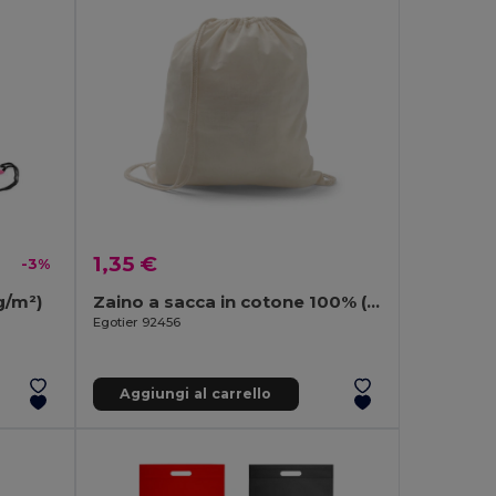
1,35 €
-3%
g/m²)
Zaino a sacca in cotone 100% (103 g/m²)
Egotier 92456
Aggiungi al carrello