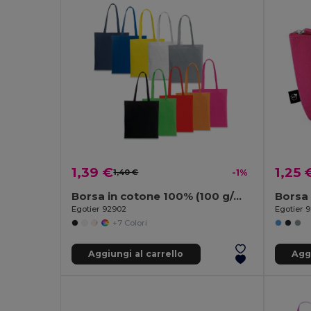
1,39 €
1,25 
1,40 €
-1%
Borsa in cotone 100% (100 g/m²)
Egotier 92902
Egotier 9
+7 Colori
Aggiungi al carrello
Aggi