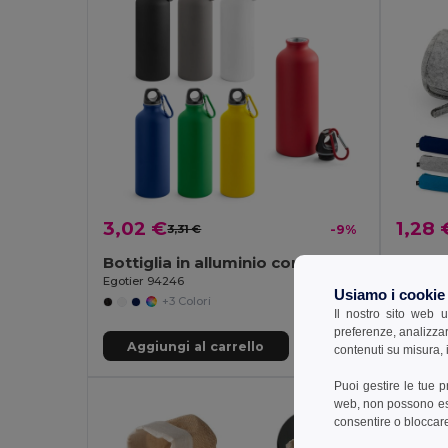
3,02 €
1,28 
3,31 €
-9%
Bottiglia in alluminio con moschettone 540 mL
Egotier 94246
Egotier 
Usiamo i cookie
+3 Colori
Il nostro sito web u
preferenze, analizzar
Aggiungi al carrello
Aggi
contenuti su misura, i
Puoi gestire le tue 
web, non possono esse
consentire o bloccare 