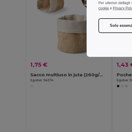
Per ulteriori dettagl
cookie
e
Privacy Poli
Solo essenz
1,75 €
1,43 
Sacco multiuso in juta (260g/m²) e cotone (120g/m²)
Egotier 94574
Egotier 