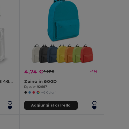
4,74 €
4,93 €
-4%
Borraccia pieghevole in PE 460 mL
Zaino in 600D
Egotier 92667
+6 Colori
Aggiungi al carrello