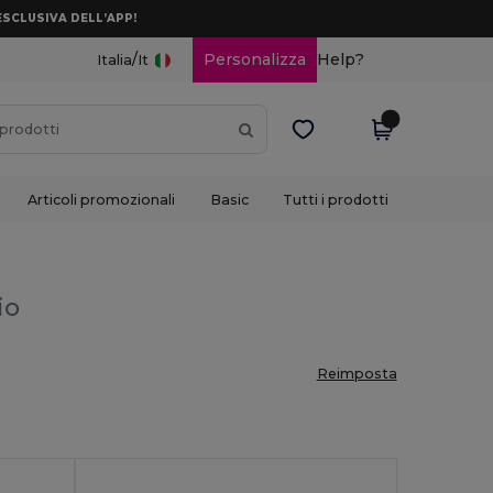
ESCLUSIVA DELL’APP!
/
Personalizza
Help?
Italia
It
Articoli promozionali
Basic
Tutti i prodotti
io
Reimposta