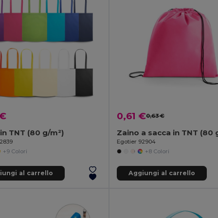
 €
0,61 €
0,63 €
in TNT (80 g/m²)
Zaino a sacca in TNT (80 
92839
Egotier 92904
+9 Colori
+8 Colori
ungi al carrello
Aggiungi al carrello