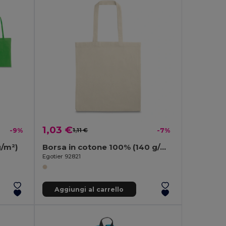
1,03 €
-9%
1,11 €
-7%
g/m²)
Borsa in cotone 100% (140 g/m²)
Egotier 92821
Aggiungi al carrello