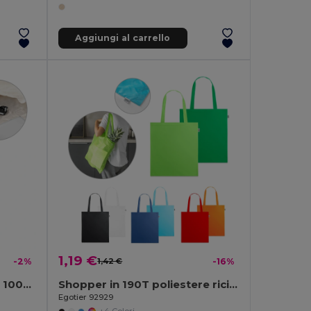
Aggiungi al carrello
1,19 €
-2%
1,42 €
-16%
Borsa in canvas di cotone 100% (280 g/m²)
Shopper in 190T poliestere riciclato (100% rPET)
Egotier 92929