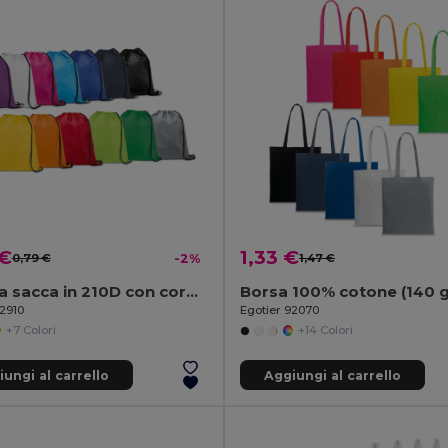
 €
1,33 €
0,79 €
-2%
1,47 €
Zaino a sacca in 210D con cordoncini neri
Borsa 100% cotone (140 
92910
Egotier 92070
+7 Colori
+14 Colori
ungi al carrello
Aggiungi al carrello