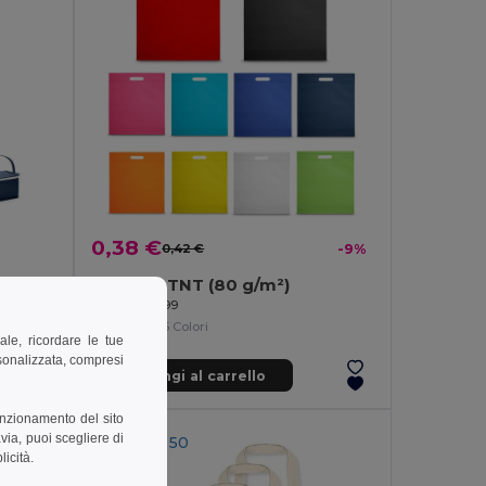
0,38 €
0,42 €
-9%
Borsa termica 3 L in TNT (80 g/m²)
Borsa in TNT (80 g/m²)
Egotier 92499
+5 Colori
ale, ricordare le tue
rsonalizzata, compresi
Aggiungi al carrello
unzionamento del sito
via, puoi scegliere di
MIN QTY: 50
licità.