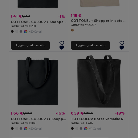
1,15 €
1,41 €
-1%
1,43 €
COTTONEL + Shopper in cotone 140gr
COTTONEL COLOUR + Shopper in cotone 140gr
GiftRetail MO9267
GiftRetail MO9268
+20 Colori
Aggiungi al carrello
Aggiungi al carrello
1,66 €
0,59 €
-16%
-18%
1,98 €
0,72 €
COTTONEL COLOUR ++ Shopper in cotone da 180gr MO9846-
TOTECOLOR Borsa Versatile Riutilizzabile per la Spesa e da Spiaggia
GiftRetail MO9846
GiftRetail IT3787
+20 Colori
+11 Colori