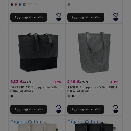
+2 Colori
Aggiungi al carrello
Aggiungi al carrello
6,53 €
5,48 €
-13%
-18%
7,50 €
6,73 €
DUO INDICO Shopper in feltro RPET
TASLO Shopper in feltro RPET
GiftRetail MO6455
GiftRetail MO6185
Aggiungi al carrello
Aggiungi al carrello
Organic Cotton
Organic Cotton