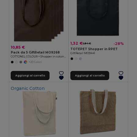
1,32 €
-28%
1,84 €
10,85 €
TOTEPET Shopper in RPET
Pack da 5 GiftRetail MO9268
GiftRetail MO9441
COTTONEL COLOUR + Shopper in cotone 140gr
+20 Colori
Aggiungi al carrello
Aggiungi al carrello
Organic Cotton