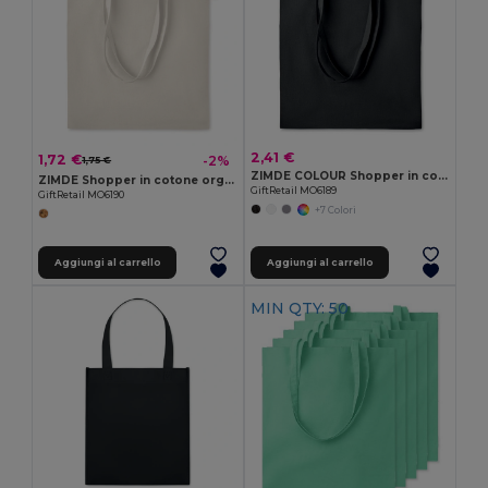
2,41 €
1,72 €
-2%
1,75 €
ZIMDE COLOUR Shopper in cotone organico
ZIMDE Shopper in cotone organico
GiftRetail MO6189
GiftRetail MO6190
+7 Colori
Aggiungi al carrello
Aggiungi al carrello
MIN QTY: 50