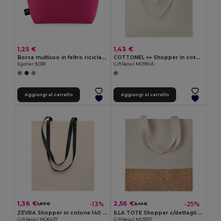
1,25 €
1,43 €
Borsa multiuso in feltro riciclato (100% rPET)
COTTONEL ++ Shopper in cotone da 180gr
Egotier 92381
GiftRetail MO9845
Aggiungi al carrello
Aggiungi al carrello
1,36 €
2,56 €
-13%
-25%
1,57 €
3,41 €
ZEVRA Shopper in cotone 140 gr/m
ILLA TOTE Shopper c/dettagli in sughero
GiftRetail MO6437
GiftRetail MO9517