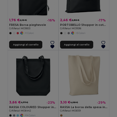
1,76 €
2,46 €
-16%
-17%
2,10 €
2,95 €
FRESA Borsa pieghevole
PORTOBELLO Shopper in cotone c/soffietto
GiftRetail MO9003
GiftRetail MO9596
+1 Colori
+5 Colori
Aggiungi al carrello
Aggiungi al carrello
3,66 €
3,10 €
-23%
-29%
4,77 €
4,38 €
RASSA COLOURED Shopper in tela 270 gr/m²
RASSA La borsa della spesa in tela RASSA
GiftRetail MO6442
GiftRetail MO6159
+14 Colori