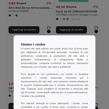
0,80 €
-2%
0,82 €
66,00 €
-7%
71,27 €
APO BAG Borsa termosaldata in TNT
Pack da 50 GiftRetail MO9268
GiftRetail MO8959
COTTONEL COLOUR + Shopper in cotone 140gr
+20 Colori
Aggiungi al carrello
Aggiungi al carrello
Usiamo i cookie
Il nostro sito web utilizza sia cookie propri che di terze parti
per migliorare la funzionalità generale, ricordare le tue
preferenze, analizzare le prestazioni del sito web e
garantire un'esperienza di navigazione fluida e
personalizzata, compresi contenuti su misura, interazioni
ottimizzate con il nostro sito web e pubblicità.
Puoi gestire le tue preferenze sui cookie in qualsiasi
momento. I cookie essenziali, necessari per il
funzionamento del sito web, non possono essere disattivati
1,43 €
2,07 €
-51%
4,21 €
in quanto indispensabili per il corretto funzionamento del
Pochette multifunzione con cotone riciclato (70%) e poliestere (30% rPET) (140 g/m²) (140 g/m²)
NATA Borsa/shopper in feltro RPET
sito. Tuttavia, puoi scegliere di consentire o bloccare altri
Egotier 92077
GiftRetail MO6660
tipi di cookie, come quelli utilizzati per la personalizzazione,
l'analisi e la pubblicità.
Per ulteriori dettagli su come utilizziamo i cookie, come
Aggiungi al carrello
Aggiungi al carrello
controllarli e sui cookie di terze parti, consulta la nostra