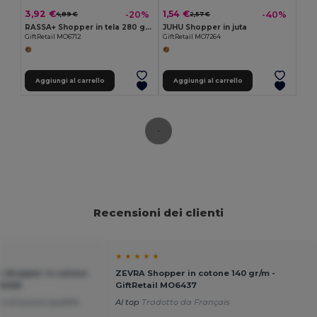
3,92 €
1,54 €
-20%
-40%
4,89 €
2,57 €
RASSA+ Shopper in tela 280 gr/m²
JUHU Shopper in juta
GiftRetail MO6712
GiftRetail MO7264
Aggiungi al carrello
Aggiungi al carrello
Recensioni dei clienti
★ ★ ★ ★ ★
Shopper in cotone
ZEVRA Shopper in cotone 140 gr/m -
O9268
GiftRetail MO6437
li e di buona qualità
Al top
Tradotto da Français