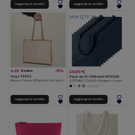
Aggiungi al carrello
Aggiungi al carrello
MIN QTY: 10
4,02 €
-18%
20,60 €
4,88 €
Goya 39002
Pack da 10 GiftRetail MO9268
Borsa in Cotone 230 gr/m2 e Iuta Laminata SHOPPER
COTTONEL COLOUR + Shopper in cotone 140gr
+20 Colori
Aggiungi al carrello
Aggiungi al carrello