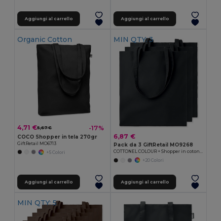
Aggiungi al carrello
Aggiungi al carrello
Organic Cotton
MIN QTY: 3
4,71 €
-17%
5,67 €
6,87 €
COCO Shopper in tela 270gr
GiftRetail MO6713
Pack da 3 GiftRetail MO9268
COTTONEL COLOUR + Shopper in cotone 140gr
+5 Colori
+20 Colori
Aggiungi al carrello
Aggiungi al carrello
MIN QTY: 5