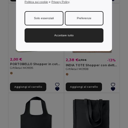
Politica sui cookie
e
Privacy Policy
.
Solo essenziali
Preferenze
Accettare tutto
2,00 €
2,38 €
-13%
2,73 €
PORTOBELLO Shopper in cotone c/soffietto
INDIA TOTE Shopper con dettagli in juta
GiftRetail MO9595
GiftRetail MO9518
Aggiungi al carrello
Aggiungi al carrello