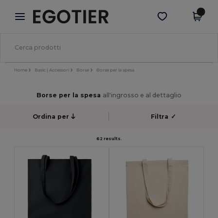
×
App Egotier
Scarica app
Prezzi migliori sull'app!
Home
Basic | Accessori
Borse
Borse per la spesa
Borse per la spesa
all'ingrosso e al dettaglio
Ordina per
Filtra
✓
62 results.