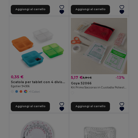
Aggiungi al carrello
Aggiungi al carrello
0,35 €
5,17 €
-13%
5,94 €
Scatola per tablet con 4 divisori
Goya 52066
Egotier 94306
Kit Primo Soccorso in Custodia Poliestere SOS
+1 Colori
Aggiungi al carrello
Aggiungi al carrello