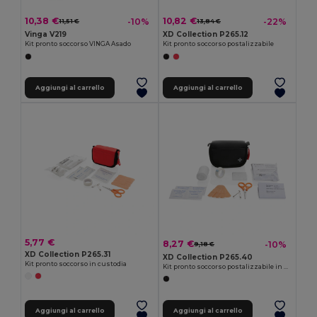
10,38 €
10,82 €
-10%
-22%
11,51 €
13,84 €
Vinga V219
XD Collection P265.12
Kit pronto soccorso VINGA Asado
Kit pronto soccorso postalizzabile
Aggiungi al carrello
Aggiungi al carrello
5,77 €
8,27 €
-10%
9,18 €
XD Collection P265.31
XD Collection P265.40
Kit pronto soccorso in custodia
Kit pronto soccorso postalizzabile in PU riciclato RCS
Aggiungi al carrello
Aggiungi al carrello