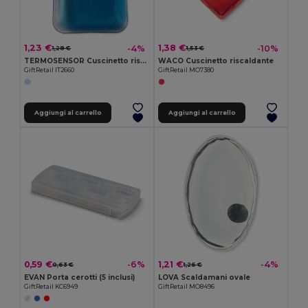
1,23 €
1,38 €
-4%
-10%
1,28 €
1,53 €
TERMOSENSOR Cuscinetto riscaldante
WACO Cuscinetto riscaldante
GiftRetail IT2660
GiftRetail MO7380
Aggiungi al carrello
Aggiungi al carrello
0,59 €
1,21 €
-6%
-4%
0,63 €
1,26 €
EVAN Porta cerotti (5 inclusi)
LOVA Scaldamani ovale
GiftRetail KC6949
GiftRetail MO8496