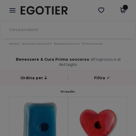
×
App Egotier
Scarica app
Prezzi migliori sull'app!
Home
Articoli promozionali
Benessere & Cura
Primo soccorso
Benessere & Cura Primo soccorso
all'ingrosso e al
dettaglio
Ordina per
Filtra
✓
19 results.