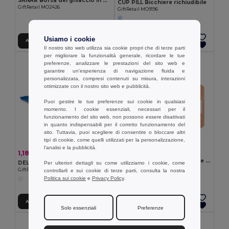
SANAR Borsa del ghiaccio in poliestere r
CUP PILL Bicchiere richiudibile
GiftRetail MO2426
GiftRetail MO9196
Usiamo i cookie
Aggiungi al carrello
Aggiungi al carrello
Il nostro sito web utilizza sia cookie propri che di terze parti
per migliorare la funzionalità generale, ricordare le tue
preferenze, analizzare le prestazioni del sito web e
garantire un'esperienza di navigazione fluida e
personalizzata, compresi contenuti su misura, interazioni
ottimizzate con il nostro sito web e pubblicità.
Puoi gestire le tue preferenze sui cookie in qualsiasi
momento. I cookie essenziali, necessari per il
funzionamento del sito web, non possono essere disattivati
in quanto indispensabili per il corretto funzionamento del
sito. Tuttavia, puoi scegliere di consentire o bloccare altri
tipi di cookie, come quelli utilizzati per la personalizzazione,
l'analisi e la pubblicità.
0,83 €
1,18 €
-2%
1,21 €
OUCH Set di 15 pezzi di bende adesive
DELLEA 10 salviette umidificate
Per ulteriori dettagli su come utilizziamo i cookie, come
GiftRetail MO2447
GiftRetail MO3863
controllarli e sui cookie di terze parti, consulta la nostra
Politica sui cookie
e
Privacy Policy
.
Aggiungi al carrello
Aggiungi al carrello
Solo essenziali
Preferenze