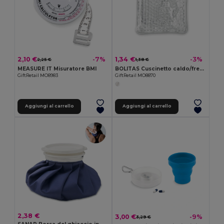
2,10 €
1,34 €
-7%
-3%
2,25 €
1,38 €
MEASURE IT Misuratore BMI
BOLITAS Cuscinetto caldo/freddo
GiftRetail MO8983
GiftRetail MO8870
Aggiungi al carrello
Aggiungi al carrello
2,38 €
3,00 €
-9%
3,29 €