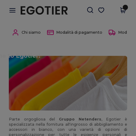
×
App Egotier
Scarica app
Prezzi migliori sull'app!
Chi siamo
Modalità di pagamento
Modalità 
e to Egotier!
Parte orgogliosa del
Gruppo Netenders
, Egotier è
specializzata nella fornitura all'ingrosso di abbigliamento e
accessori in bianco, con una varietà di opzioni di
personalizzazione per tutte le esigenze personali e