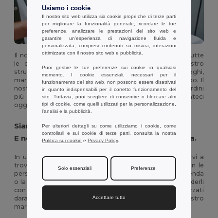
Usiamo i cookie
Il nostro sito web utilizza sia cookie propri che di terze parti
Senza limiti
per migliorare la funzionalità generale, ricordare le tue
preferenze, analizzare le prestazioni del sito web e
garantire un'esperienza di navigazione fluida e
personalizzata, compresi contenuti su misura, interazioni
ottimizzate con il nostro sito web e pubblicità.
Il nostro obiettivo è quello di potenziare le aziende di tutte
le dimensioni attraverso la personalizzazione. Il nostro
Puoi gestire le tue preferenze sui cookie in qualsiasi
strumento di facile utilizzo vi permette di aggiungere loghi,
momento. I cookie essenziali, necessari per il
marchi o immagini ai nostri prodotti in pochissimo tempo. Il
funzionamento del sito web, non possono essere disattivati
nostro team di assistenza clienti è a disposizione per ordini
in quanto indispensabili per il corretto funzionamento del
più grandi e richieste più dettagliate, quindi contattateci
sito. Tuttavia, puoi scegliere di consentire o bloccare altri
oggi stesso!
tipi di cookie, come quelli utilizzati per la personalizzazione,
l'analisi e la pubblicità.
Siamo un'azienda che sogna in grande.
Per ulteriori dettagli su come utilizziamo i cookie, come
controllarli e sui cookie di terze parti, consulta la nostra
E noi vogliamo lo stesso per la vostra azienda.
Politica sui cookie
e
Privacy Policy
.
In un mondo sempre più competitivo, vogliamo aiutarvi a
trovare il tempo per creare quei legami importanti con le
Solo essenziali
Preferenze
persone che contano. Se il vostro marchio, la vostra azienda
o la vostra squadra vi appassionano, perché non condividerli
con gli altri? I nostri capi di abbigliamento personalizzati
daranno vita ai vostri disegni e potenzieranno il vostro
Accettare tutto
marchio con prodotti che dureranno nel tempo!