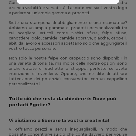
Con le nostre t-shirt in bianco, possiamo offrire alla vostra
azienda visibilità e versatilità. Lasciate che sia il vostro logo
a parlare su un'ampia gamma di prodotti.
Siete una stamperia di abbigliamento o una ricamatrice?
Abbiamo un'ampia gamma di prodotti personalizzabili tra
cui scegliere: articoli come t-shirt sfuse, felpe sfuse,
canottiere, polo, camicie, camicie sportive, giacche, cappelli,
abiti da lavoro e accessori aspettano solo che aggiungiate il
vostro tocco personale.
Non solo le nostre felpe con cappuccio sono disponibili in
una varietà di tonalità, ma molte delle nostre opzioni sono
anche dotate di etichette a strappo, perfette se avete
intenzione di rivenderle. Oppure, che ne dite di attirare
l'attenzione dei potenziali consumatori con un cappellino
personalizzato?
Tutto ciò che resta da chiedere è: Dove può
portarti Egotier?
Vi aiutiamo a liberare la vostra creatività!
Vi offriamo prezzi e servizi ineguagliabili, in modo che
possiate concentrarvi su ciò che conta davvero per voi. Se