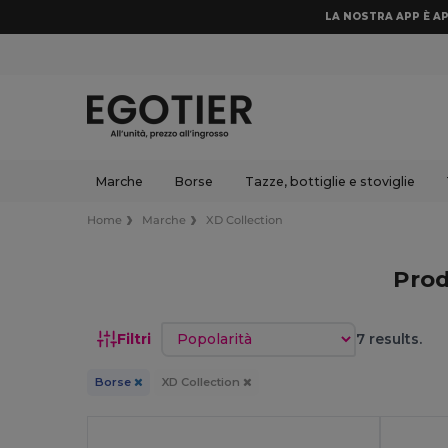
LA NOSTRA APP È AP
Marche
Borse
Tazze, bottiglie e stoviglie
Home
Marche
XD Collection
Prod
Ordina per
Filtri
7 results.
Borse
XD Collection