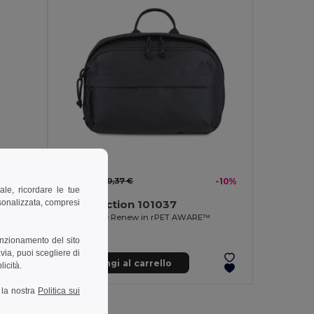
9,35 €
-10%
10,37 €
-10%
ale, ricordare le tue
rsonalizzata, compresi
XD Collection 101037
Beauty case Renew in rPET AWARE™
unzionamento del sito
via, puoi scegliere di
Aggiungi al carrello
licità.
a la nostra
Politica sui