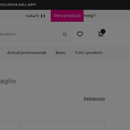
ESCLUSIVA DELL’APP!
/
Personalizza
Help?
Italia
It
Articoli promozionali
Basic
Tutti i prodotti
taglio
Reimposta