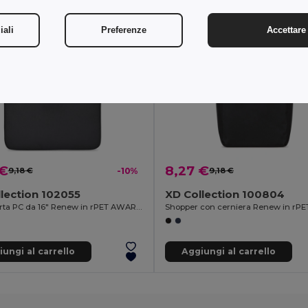
iali
Preferenze
Accettare 
 €
8,27 €
9,18 €
-10%
9,18 €
lection 102055
XD Collection 100804
Tasca porta PC da 16" Renew in rPET AWARE™
ungi al carrello
Aggiungi al carrello