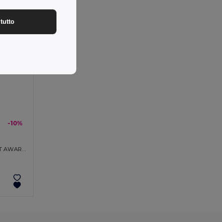
tutto
-10%
Shopper con cerniera Renew in rPET AWARE™