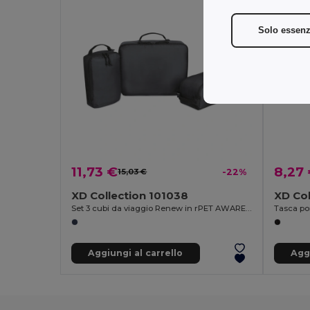
Solo essenz
11,73 €
8,27
15,03 €
-22%
XD Collection 101038
XD Col
Set 3 cubi da viaggio Renew in rPET AWARE™
Aggiungi al carrello
Aggi