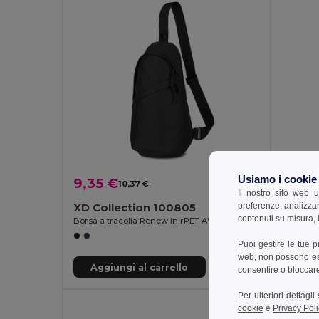
Usiamo i cookie
9,35 €
25,01
10,37 €
-10%
Il nostro sito web u
preferenze, analizzar
XD Collection 100805
XD Col
contenuti su misura, i
Borsa a tracolla Renew in rPET AWARE™
Puoi gestire le tue 
web, non possono esse
Aggiungi al carrello
Aggi
consentire o bloccare 
Per ulteriori dettagl
cookie
e
Privacy Poli