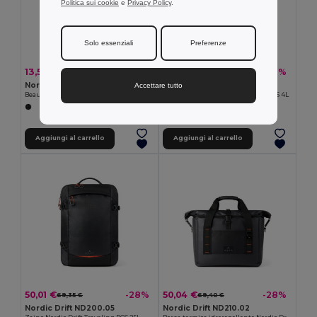
Politica sui cookie
e
Privacy Policy
.
Solo essenziali
Preferenze
13,53 €
14,42 €
-22%
-22%
17,32 €
18,46 €
Nordic Drift ND200.03
Nordic Drift ND200.04
Accettare tutto
Beauty case Nordic Drift Trail RCS 3L
Borsa a tracolla Nordic Drift Trail RCS 4L
Aggiungi al carrello
Aggiungi al carrello
50,01 €
50,04 €
-28%
-28%
69,35 €
69,40 €
Nordic Drift ND200.05
Nordic Drift ND210.02