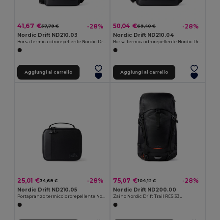
41,67 €
50,04 €
-28%
-28%
57,79 €
69,40 €
Nordic Drift ND210.03
Nordic Drift ND210.04
Borsa termica idrorepellente Nordic Drift Storm RCS 10L
Borsa termica idrorepellente Nordic Drift Storm RCS 20L
Aggiungi al carrello
Aggiungi al carrello
25,01 €
75,07 €
-28%
-28%
34,68 €
104,12 €
Nordic Drift ND210.05
Nordic Drift ND200.00
Portapranzo termicoidrorepellente Nordic Drift Storm RCS
Zaino Nordic Drift Trail RCS 33L