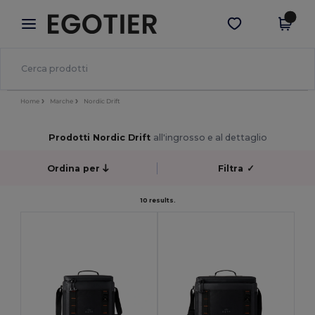
×
App Egotier
Scarica app
Prezzi migliori sull'app!
Home
Marche
Nordic Drift
Prodotti Nordic Drift
all'ingrosso e al dettaglio
Ordina per
Filtra
✓
10 results.