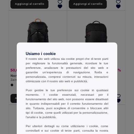
Aggiungi al carrello
Aggiungi al carrello
Usiamo i cookie
Il nostro sito web utilizza sia cookie propri che di terze parti
per migliorare la funzionalità generale, ricordare le tue
preferenze, analizzare le prestazioni del sito web e
50,01 €
25,01 €
-28%
-28%
69,35 €
34,68 €
garantire un'esperienza di navigazione fluida e
Nordic Drift ND200.01
Nordic Drift ND200.02
personalizzata, compresi contenuti su misura, interazioni
Zaino Nordic Drift Trail da 24L RCS
Zaino Nordic Drift Trail RCS 16L
ottimizzate con il nostro sito web e pubblicità.
Puoi gestire le tue preferenze sui cookie in qualsiasi
momento. I cookie essenziali, necessari per il
Aggiungi al carrello
Aggiungi al carrello
funzionamento del sito web, non possono essere disattivati
in quanto indispensabili per il corretto funzionamento del
sito. Tuttavia, puoi scegliere di consentire o bloccare altri
tipi di cookie, come quelli utilizzati per la personalizzazione,
l'analisi e la pubblicità.
Per ulteriori dettagli su come utilizziamo i cookie, come
controllarli e sui cookie di terze parti, consulta la nostra