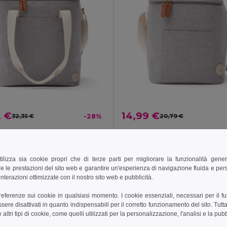
2 €
14,99 €
32,35 €
-28%
20,79 €
V5131
Vinga V5132
rmica VINGA Sortino Grande
Borsa termica VINGA Sortino
tilizza sia cookie propri che di terze parti per migliorare la funzionalità gener
e le prestazioni del sito web e garantire un'esperienza di navigazione fluida e pe
ungi al carrello
Aggiungi al carrello
nterazioni ottimizzate con il nostro sito web e pubblicità.
preferenze sui cookie in qualsiasi momento. I cookie essenziali, necessari per il f
re disattivati in quanto indispensabili per il corretto funzionamento del sito. Tutta
altri tipi di cookie, come quelli utilizzati per la personalizzazione, l'analisi e la pubb