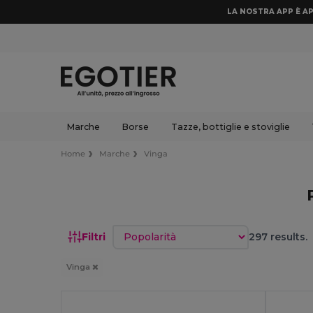
LA NOSTRA APP È AP
Marche
Borse
Tazze, bottiglie e stoviglie
Home
Marche
Vinga
Ordina per
Filtri
297 results.
Vinga