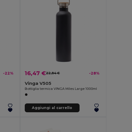
16,47 €
-22%
22,84 €
-28%
Vinga V505
Bottiglia termica VINGA Miles Large 1000ml
Aggiungi al carrello