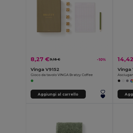
8,27 €
14,4
9,18 €
-10%
Vinga V9152
Vinga
Gioco da tavolo VINGA Bratzy Coffee
Asciugam
Aggiungi al carrello
Aggi