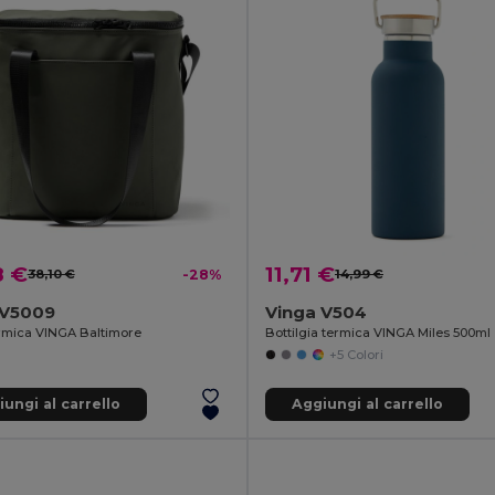
8 €
11,71 €
38,10 €
-28%
14,99 €
 V5009
Vinga V504
rmica VINGA Baltimore
Bottilgia termica VINGA Miles 500ml
+5 Colori
ungi al carrello
Aggiungi al carrello