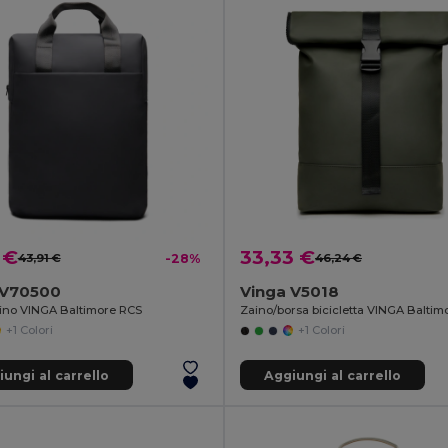
 €
33,33 €
43,91 €
-28%
46,24 €
 V70500
Vinga V5018
ino VINGA Baltimore RCS
Zaino/borsa bicicletta VINGA Baltim
+1 Colori
+1 Colori
ungi al carrello
Aggiungi al carrello