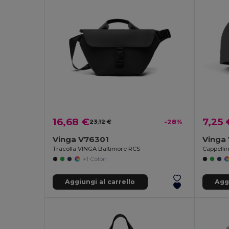
16,68 €
7,25 
23,12 €
-28%
Vinga V76301
Vinga
Tracolla VINGA Baltimore RCS
+1 Colori
Aggiungi al carrello
Aggi