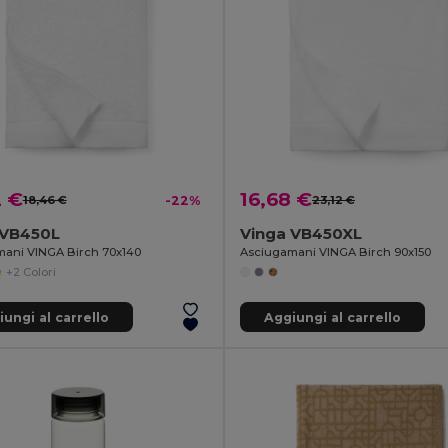
2 €
16,68 €
18,46 €
-22%
23,12 €
 VB450L
Vinga VB450XL
ani VINGA Birch 70x140
Asciugamani VINGA Birch 90x150
+2 Colori
ungi al carrello
Aggiungi al carrello