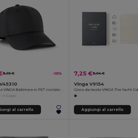
€
7,25 €
8,05 €
-10%
8,04 €
 V45310
Vinga V9154
Cappellino VINGA Baltimore in PET riciclato AWARE™
Gioco da tavolo VINGA The Yacht Co
+1 Colori
ungi al carrello
Aggiungi al carrello