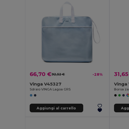
66,70 €
31,65
92,52 €
-28%
Vinga V45327
Vinga
Sdraio VINGA Lagoa GRS
Borsa za
Aggiungi al carrello
Aggi