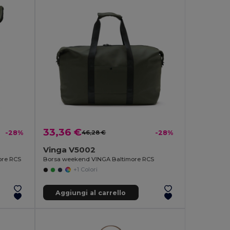
33,36 €
-28%
46,28 €
-28%
Vinga V5002
ore RCS
Borsa weekend VINGA Baltimore RCS
+1 Colori
Aggiungi al carrello