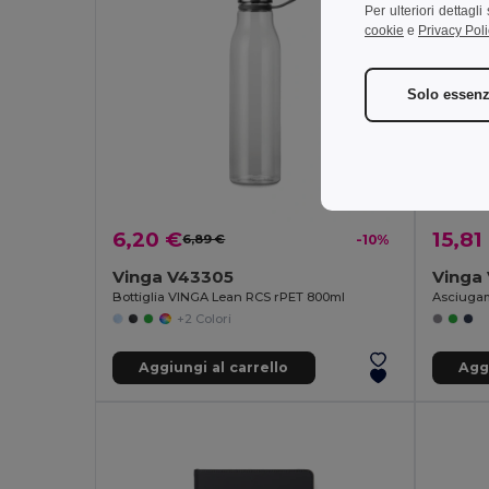
Per ulteriori dettagl
cookie
e
Privacy Poli
Solo essenz
6,20 €
15,81
6,89 €
-10%
Vinga V43305
Vinga
Bottiglia VINGA Lean RCS rPET 800ml
+2 Colori
Aggiungi al carrello
Aggi