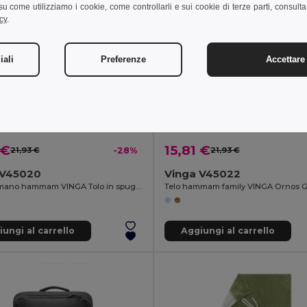
i su come utilizziamo i cookie, come controllarli e sui cookie di terze parti, consult
cy
.
iali
Preferenze
Accettare 
 €
15,81 €
21,93 €
-28%
21,93 €
 V45020
Vinga V45022
Asciugamano hammam VINGA Tolo in spugna
Telo hammam family VINGA Ornos 
ungi al carrello
Aggiungi al carrello