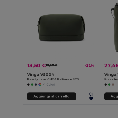
13,50 €
27,4
17,27 €
-22%
Vinga V5004
Vinga
Beauty case VINGA Baltimore RCS
Borsa te
+1 Colori
Aggiungi al carrello
Aggi