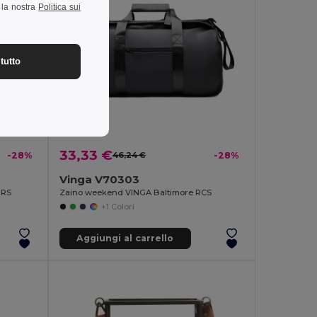
a la nostra
Politica sui
tutto
33,33 €
-28%
46,24 €
-28%
Vinga V70303
GRS
Zaino weekend VINGA Baltimore RCS
+1 Colori
Aggiungi al carrello