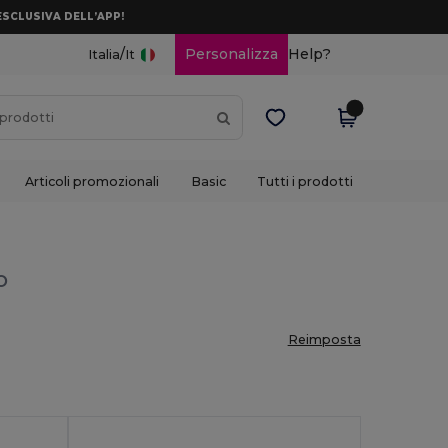
ESCLUSIVA DELL’APP!
/
Personalizza
Help?
Italia
It
Articoli promozionali
Basic
Tutti i prodotti
o
Reimposta