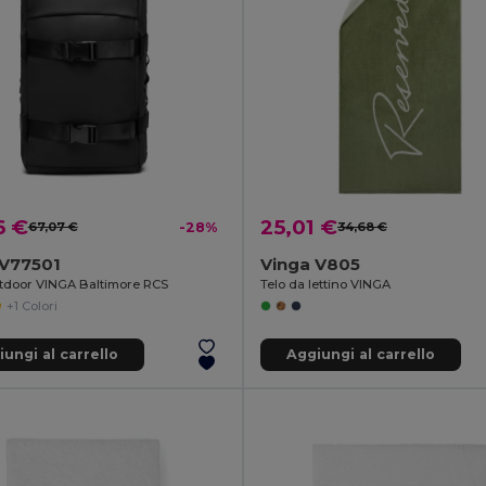
6 €
25,01 €
67,07 €
-28%
34,68 €
 V77501
Vinga V805
tdoor VINGA Baltimore RCS
Telo da lettino VINGA
+1 Colori
ungi al carrello
Aggiungi al carrello