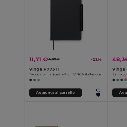
11,71 €
48,3
14,99 €
-22%
Vinga V77311
Vinga
Taccuino ricaricabile 4 in 1 VINGA Baltimore
Zaino ou
Aggiungi al carrello
Aggi