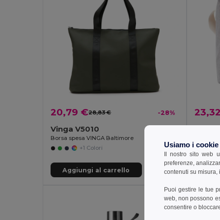
20,79 €
23,3
28,83 €
-28%
Vinga V5010
Vinga 
Borsa spesa VINGA Baltimore
Borsa te
Usiamo i cookie
+1 Colori
Il nostro sito web u
preferenze, analizzar
Aggiungi al carrello
Aggi
contenuti su misura, i
Puoi gestire le tue 
web, non possono esse
consentire o bloccare 