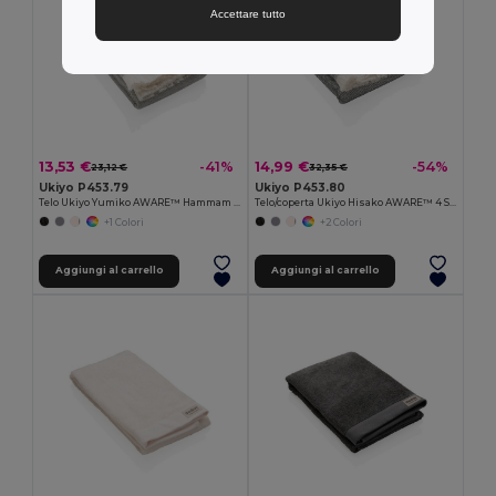
Accettare tutto
13,53 €
14,99 €
-41%
-54%
23,12 €
32,35 €
Ukiyo P453.79
Ukiyo P453.80
Telo Ukiyo Yumiko AWARE™ Hammam 100x180 cm
Telo/coperta Ukiyo Hisako AWARE™ 4 Seasons 100x180cm
+1 Colori
+2 Colori
Aggiungi al carrello
Aggiungi al carrello