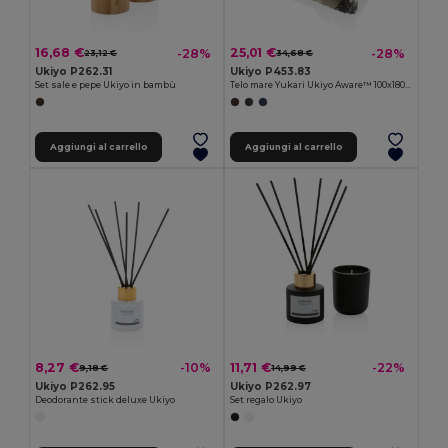
16,68 €
25,01 €
-28%
-28%
23,12 €
34,68 €
Ukiyo P262.31
Ukiyo P453.83
Set sale e pepe Ukiyo in bambù
Telo mare Yukari Ukiyo Aware™ 100x180cm
Aggiungi al carrello
Aggiungi al carrello
8,27 €
11,71 €
-10%
-22%
9,18 €
14,99 €
Ukiyo P262.95
Ukiyo P262.97
Deodorante stick deluxe Ukiyo
Set regalo Ukiyo