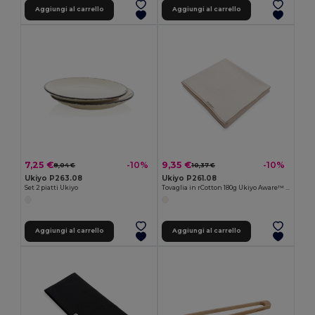
Aggiungi al carrello
Aggiungi al carrello
7,25 €
9,35 €
-10%
-10%
8,04 €
10,37 €
Ukiyo P263.08
Ukiyo P261.08
Set 2 piatti Ukiyo
Tovaglia in rCotton 180g Ukiyo Aware™ 250x140 cm
Aggiungi al carrello
Aggiungi al carrello