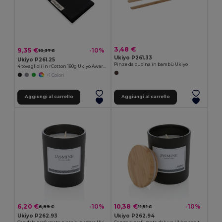
3,48 €
9,35 €
-10%
10,37 €
Ukiyo P261.33
Ukiyo P261.25
Pinze da cucina in bambù Ukiyo
4 tovaglioli in rCotton 180g Ukiyo Aware™
+1 Colori
Aggiungi al carrello
Aggiungi al carrello
10,38 €
6,20 €
-10%
-10%
11,51 €
6,89 €
Ukiyo P262.94
Ukiyo P262.93