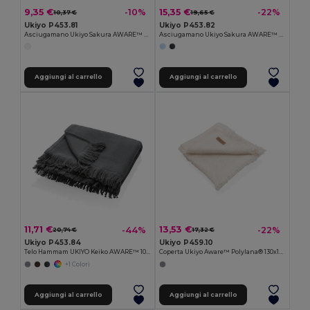
9,35 €
15,35 €
-10%
-22%
10,37 €
19,65 €
Ukiyo P453.81
Ukiyo P453.82
Asciugamano Ukiyo Sakura AWARE™ 500 gm2 50x100cm
Asciugamano Ukiyo Sakura AWARE™ 500 gm2 70x140cm
Aggiungi al carrello
Aggiungi al carrello
11,71 €
13,53 €
-44%
-22%
20,74 €
17,32 €
Ukiyo P453.84
Ukiyo P459.10
Telo Hammam UKIYO Keiko AWARE™ 100x180cm
Coperta Ukiyo Aware™ Polylana® 130x150cm
+1 Colori
Aggiungi al carrello
Aggiungi al carrello