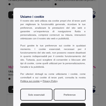
Candela profumata deluxe Ukiyo con tappo in bambù
Candela profumata piccola in vetro Ukiyo
Aggiungi al carrello
Aggiungi al carrello
Usiamo i cookie
Il nostro sito web utilizza sia cookie propri che di terze parti
per migliorare la funzionalità generale, ricordare le tue
preferenze, analizzare le prestazioni del sito web e
garantire un'esperienza di navigazione fluida e
personalizzata, compresi contenuti su misura, interazioni
ottimizzate con il nostro sito web e pubblicità.
Puoi gestire le tue preferenze sui cookie in qualsiasi
momento. I cookie essenziali, necessari per il
funzionamento del sito web, non possono essere disattivati
in quanto indispensabili per il corretto funzionamento del
sito. Tuttavia, puoi scegliere di consentire o bloccare altri
tipi di cookie, come quelli utilizzati per la personalizzazione,
10,38 €
7,25 €
-10%
-10%
l'analisi e la pubblicità.
11,51 €
8,04 €
Ukiyo P436.72
Ukiyo P432.70
Per ulteriori dettagli su come utilizziamo i cookie, come
Bottiglia di monitoraggio dell'idratazione in vetro Ukiyo
Bicchiere Ukiyo in vetro borosilicato
controllarli e sui cookie di terze parti, consulta la nostra
Politica sui cookie
e
Privacy Policy
.
Aggiungi al carrello
Aggiungi al carrello
Solo essenziali
Preferenze