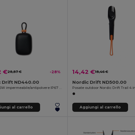
2 €
14,42 €
28,87 €
-28%
18,46 €
 Drift ND440.00
Nordic Drift ND500.00
Speaker 5W impermeabile/antipolvere IP67 Nordic Drift Titan
Posate outdoor Nordic Drift Trail 4 in
ungi al carrello
Aggiungi al carrello