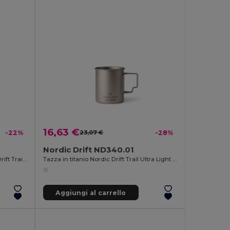
16,63 €
-22%
23,07 €
-28%
Nordic Drift ND340.01
Tazza ermetica richiudibile Nordic Drift Trail RCS 350ML
Tazza in titanio Nordic Drift Trail Ultra Light 450ML
Aggiungi al carrello