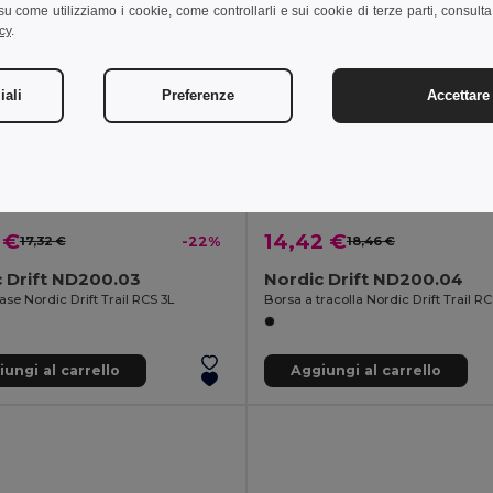
i su come utilizziamo i cookie, come controllarli e sui cookie di terze parti, consult
cy
.
iali
Preferenze
Accettare 
 €
14,42 €
17,32 €
-22%
18,46 €
 Drift ND200.03
Nordic Drift ND200.04
se Nordic Drift Trail RCS 3L
Borsa a tracolla Nordic Drift Trail R
ungi al carrello
Aggiungi al carrello