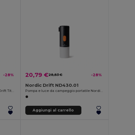
20,79 €
-28%
28,83 €
-28%
Nordic Drift ND430.01
Orologio ad alte prestazioni Nordic Drift Titan
Pompa e luce da campeggio portatile Nordic Drift Titan
Aggiungi al carrello