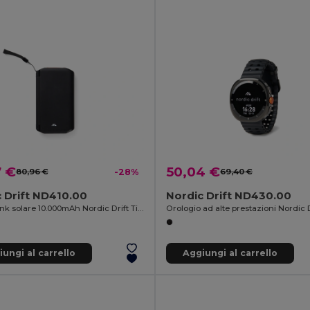
7 €
50,04 €
80,96 €
-28%
69,40 €
 Drift ND410.00
Nordic Drift ND430.00
Powerbank solare 10.000mAh Nordic Drift Titan con 3 pannelli
ungi al carrello
Aggiungi al carrello