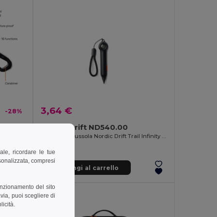
3,64 €
-28%
Nordic Drift ND540.00
enture
Matita con bussola Nordic Drift Trail Infinity RCS
ale, ricordare le tue
rsonalizzata, compresi
Aggiungi al carrello
unzionamento del sito
via, puoi scegliere di
licità.