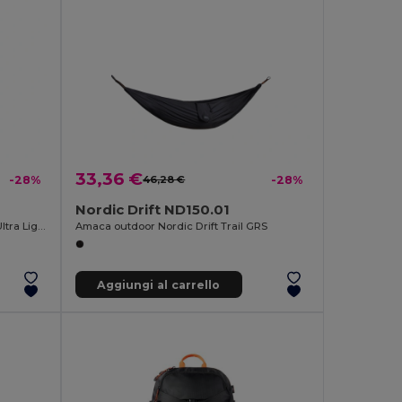
33,36 €
-28%
46,28 €
-28%
Nordic Drift ND150.01
Bottiglia in titanio Nordic Drift Trail Ultra Light 600ML
Amaca outdoor Nordic Drift Trail GRS
Aggiungi al carrello