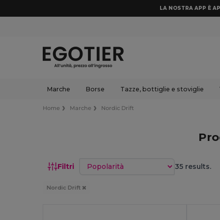
LA NOSTRA APP È AP
Marche
Borse
Tazze, bottiglie e stoviglie
Home
Marche
Nordic Drift
Pro
Ordina per
Filtri
35 results.
Nordic Drift