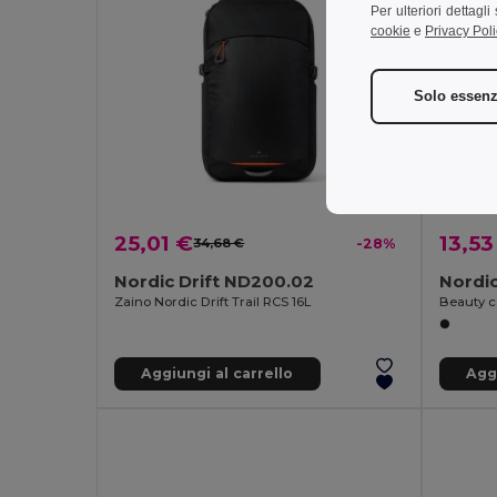
Per ulteriori dettagl
cookie
e
Privacy Poli
Solo essenz
25,01 €
13,53
34,68 €
-28%
Nordic Drift ND200.02
Nordic
Zaino Nordic Drift Trail RCS 16L
Beauty ca
Aggiungi al carrello
Aggi