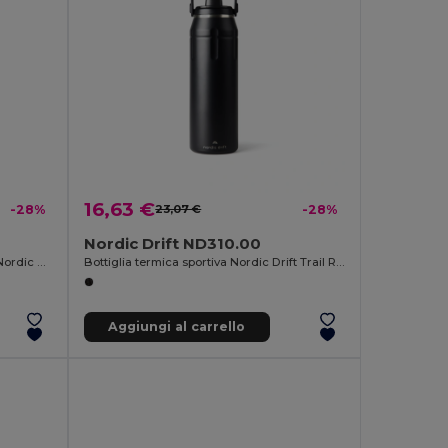
16,63 €
-28%
23,07 €
-28%
Nordic Drift ND310.00
Portapranzo termicoidrorepellente Nordic Drift Storm RCS
Bottiglia termica sportiva Nordic Drift Trail RCS 940ML
Aggiungi al carrello