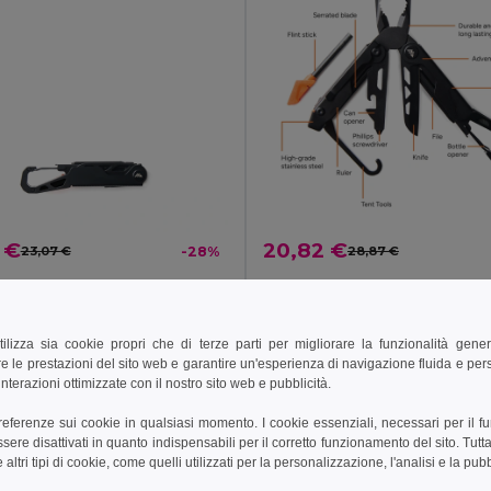
 €
20,82 €
23,07 €
-28%
28,87 €
 Drift ND500.03
Nordic Drift ND500.04
rezzo Nordic Drift Adventure
Pinze multifuzione Nordic Drift Adv
tilizza sia cookie propri che di terze parti per migliorare la funzionalità gener
e le prestazioni del sito web e garantire un'esperienza di navigazione fluida e pe
ungi al carrello
Aggiungi al carrello
nterazioni ottimizzate con il nostro sito web e pubblicità.
preferenze sui cookie in qualsiasi momento. I cookie essenziali, necessari per il f
re disattivati in quanto indispensabili per il corretto funzionamento del sito. Tutta
altri tipi di cookie, come quelli utilizzati per la personalizzazione, l'analisi e la pubb