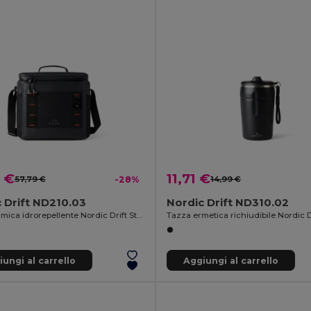
 €
11,71 €
57,79 €
-28%
14,99 €
 Drift ND210.03
Nordic Drift ND310.02
Borsa termica idrorepellente Nordic Drift Storm RCS 10L
ungi al carrello
Aggiungi al carrello