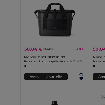
50,04 €
50,0
69,40 €
-28%
Nordic Drift ND210.02
Nordic
Borsa termica idrorepellente Nordic Drift RCS 22L
Aggiungi al carrello
Aggi