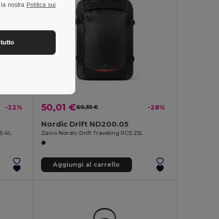
a la nostra
Politica sui
tutto
50,01 €
-22%
69,35 €
-28%
Nordic Drift ND200.05
CS 4L
Zaino Nordic Drift Traveling RCS 25L
Aggiungi al carrello