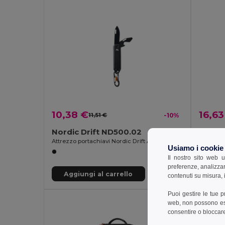
10,38 €
16,63
11,51 €
-10%
Nordic Drift ND500.02
Nordic
Attrezzo portachiavi Nordic Drift Adventure
Multiatt
Usiamo i cookie
Il nostro sito web u
preferenze, analizzar
Aggiungi al carrello
Aggi
contenuti su misura, i
Puoi gestire le tue 
web, non possono esse
consentire o bloccare 