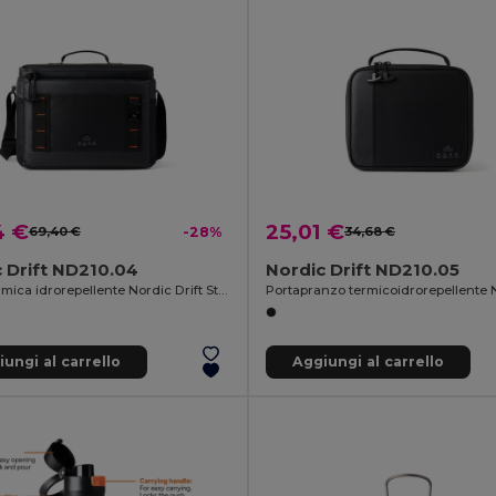
4 €
25,01 €
69,40 €
-28%
34,68 €
 Drift ND210.04
Nordic Drift ND210.05
Borsa termica idrorepellente Nordic Drift Storm RCS 20L
ungi al carrello
Aggiungi al carrello