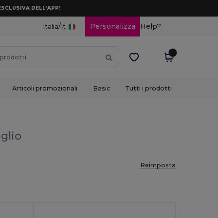
ESCLUSIVA DELL’APP!
/
Personalizza
Help?
Italia
It
Articoli promozionali
Basic
Tutti i prodotti
aglio
Reimposta