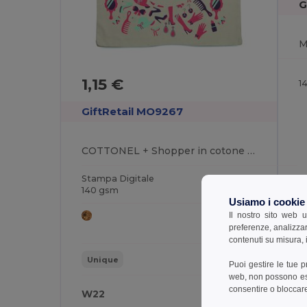
G
1,15 €
1
GiftRetail MO9267
COTTONEL + Shopper in cotone 140gr
Stampa Digitale
140 gsm
Usiamo i cookie
Il nostro sito web u
preferenze, analizzar
contenuti su misura, i
Unique
Puoi gestire le tue 
web, non possono esse
consentire o bloccare 
W22
W