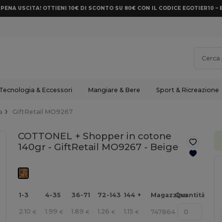
PENA USCITA! OTTIENI 10€ DI SCONTO SU 80€ CON IL CODICE EGOTIER10 – 
Tecnologia & Eccessori
Mangiare & Bere
Sport & Ricreazione
a
GiftRetail MO9267
COTTONEL + Shopper in cotone
140gr - GiftRetail MO9267 -
Beige
1-3
4-35
36-71
72-143
144 +
Magazzino
Quantità
2.10
1.99
1.89
1.26
1.15
747864
€
€
€
€
€