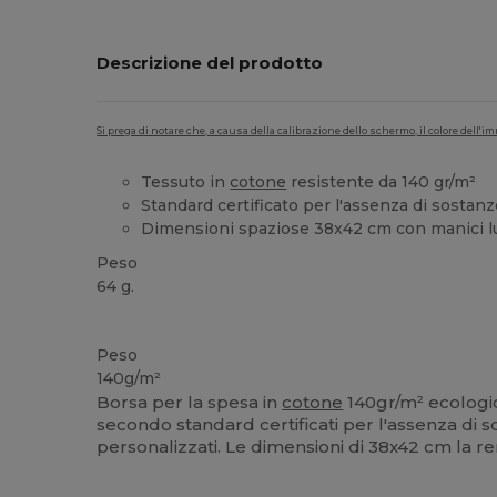
Descrizione del prodotto
Si prega di notare che, a causa della calibrazione dello schermo, il colore dell
Tessuto in
cotone
resistente da 140 gr/m²
Standard certificato per l'assenza di sostan
Dimensioni spaziose 38x42 cm con manici l
Peso
64 g.
Alta disponibilità
Personalizzabile
Peso
140g/m²
Borsa per la spesa in
cotone
140gr/m² ecologic
secondo standard certificati per l'assenza di s
personalizzati. Le dimensioni di 38x42 cm la r