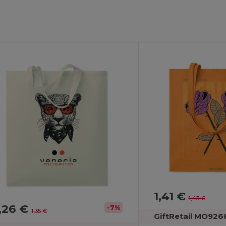
ersonalizzalo!
Personalizzalo!
1,41 €
1,43 €
1,26 €
-7%
1,35 €
GiftRetail MO926