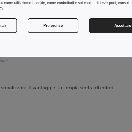
i su come utilizziamo i cookie, come controllarli e sui cookie di terze parti, consult
Vedi Prodotto
Vedi Pro
cy
.
iali
Preferenze
Accettare 
venduti
onalizzata. Il vantaggio: un'ampia scelta di colori