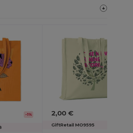
Personalizzalo!
2,00 €
-1%
GiftRetail MO9595
8