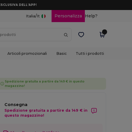
ESCLUSIVA DELL’APP!
/
Personalizza
Help?
Italia
It
Articoli promozionali
Basic
Tutti i prodotti
Spedizione gratuita a partire da 149 € in questo
magazzino!
Consegna
Spedizione gratuita a partire da 149 € in
questo magazzino!