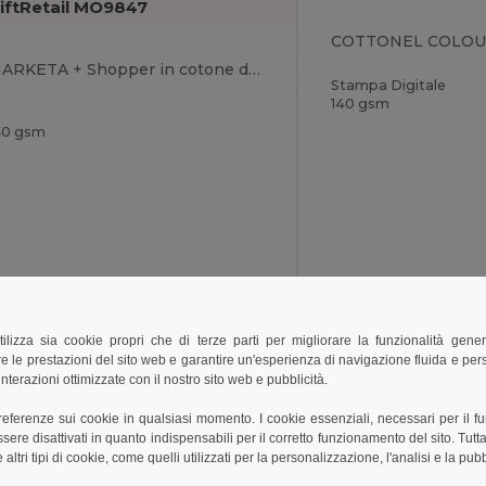
iftRetail MO9847
MARKETA + Shopper in cotone da 140gr
Stampa Digitale
140 gsm
40 gsm
tilizza sia cookie propri che di terze parti per migliorare la funzionalità gener
e le prestazioni del sito web e garantire un'esperienza di navigazione fluida e pe
+15 Colori
nterazioni ottimizzate con il nostro sito web e pubblicità.
Unique
Unique
preferenze sui cookie in qualsiasi momento. I cookie essenziali, necessari per il f
re disattivati in quanto indispensabili per il corretto funzionamento del sito. Tutta
altri tipi di cookie, come quelli utilizzati per la personalizzazione, l'analisi e la pubb
22
W22