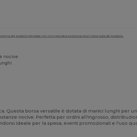
'immagine del prodotto potrebbe non corrispondere esattamente al colore reale del prodotto.
ze nocive
unghi
a. Questa borsa versatile è dotata di manici lunghi per u
ostanze nocive. Perfetta per ordini all'ingrosso, distribuz
endono ideale per la spesa, eventi promozionali e l'uso quo