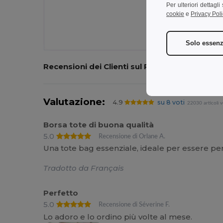
Per ulteriori dettagl
cookie
e
Privacy Poli
Solo essenz
Recensioni dei Clienti sul Prodotto
Valutazione:
4.9
su 8 voti
22030 articoli 
Borsa tote di buona qualità
5.0
Recensione di Orlane A.
Una tote bag essenziale, ideale per essere pers
Tradotto da Français
Perfetto
5.0
Recensione di Séverine F.
Lo adoro e lo ordino più volte al mese.