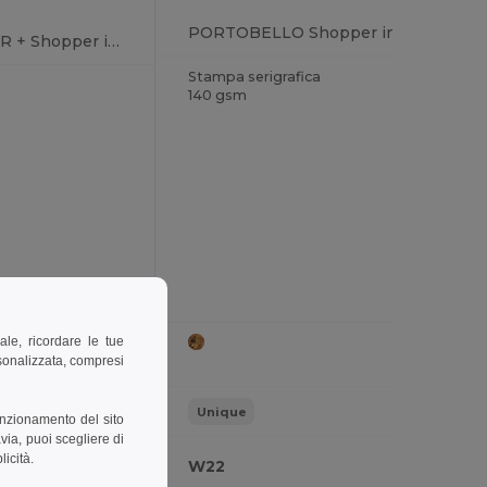
PORTOBELLO Shopper in cotone c/soffietto
COTTONEL COLOUR + Shopper in cotone 140gr
Stampa serigrafica
140 gsm
ale, ricordare le tue
rsonalizzata, compresi
Unique
unzionamento del sito
via, puoi scegliere di
licità.
W22