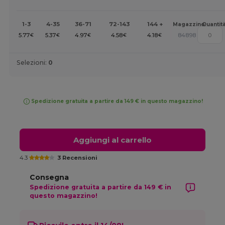
1-3
4-35
36-71
72-143
144 +
Magazzino
Quantit
5.77
5.37
4.97
4.58
4.18
84898
€
€
€
€
€
Selezioni:
0
Spedizione gratuita a partire da 149 € in questo magazzino!
Aggiungi al carrello
4.3
3 Recensioni
Consegna
Spedizione gratuita a partire da 149 € in
questo magazzino!