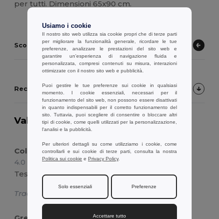
per tutti. Dimensioni 65x90 cm.
Usiamo i cookie
Il nostro sito web utilizza sia cookie propri che di terze parti
per migliorare la funzionalità generale, ricordare le tue
Scopri altri prodotti
preferenze, analizzare le prestazioni del sito web e
garantire un'esperienza di navigazione fluida e
personalizzata, compresi contenuti su misura, interazioni
ottimizzate con il nostro sito web e pubblicità.
Puoi gestire le tue preferenze sui cookie in qualsiasi
Recensioni dei Clienti sul Prodotto
momento. I cookie essenziali, necessari per il
funzionamento del sito web, non possono essere disattivati
in quanto indispensabili per il corretto funzionamento del
sito. Tuttavia, puoi scegliere di consentire o bloccare altri
Valutazione:
4.3
su 3 voti
18441 articoli
tipi di cookie, come quelli utilizzati per la personalizzazione,
l'analisi e la pubblicità.
venduti
Per ulteriori dettagli su come utilizziamo i cookie, come
Colore
controllarli e sui cookie di terze parti, consulta la nostra
Politica sui cookie
e
Privacy Policy
.
4.0
Recensione di dylan o.
Tessuto di bel colore
Solo essenziali
Preferenze
Tradotto da Dutch
Accettare tutto
Grembiule