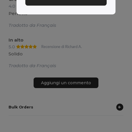
4.0
Recensione di Elodie S.
Perfetto
Tradotto da Français
In alto
5.0
Recensione di Richard A.
Solido
Tradotto da Français
Aggiungi un commento
Bulk Orders