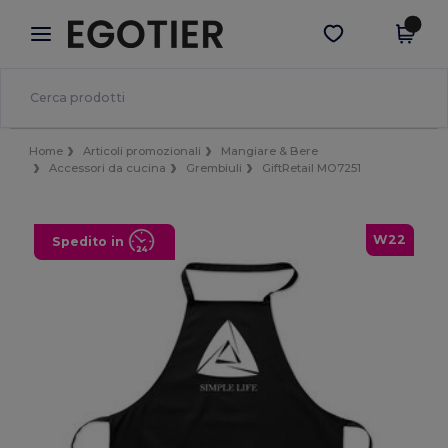
×
App Egotier
Scarica app
Prezzi migliori sull'app!
Home
Articoli promozionali
Mangiare & Bere
Accessori da cucina
Grembiuli
GiftRetail MO7251
W22
Spedito in