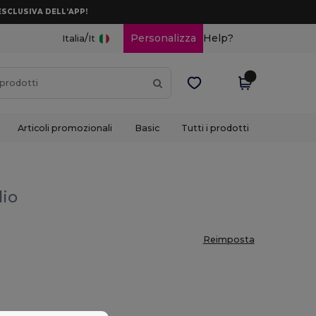
ESCLUSIVA DELL’APP!
/
Personalizza
Help?
Italia
It
Articoli promozionali
Basic
Tutti i prodotti
lio
Reimposta