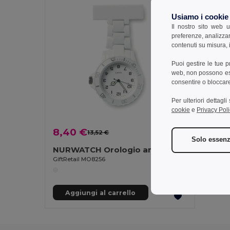
Usiamo i cookie
Il nostro sito web u
preferenze, analizzar
contenuti su misura, i
Puoi gestire le tue 
web, non possono esse
consentire o bloccare 
Per ulteriori dettagl
cookie
e
Privacy Poli
8,40 €
13,52 €
-38%
Solo essenz
NURWATCH Orologio analogico per infermieri
GiftRetail MO8256
Aggiungi al carrello