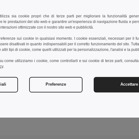
tilizza sia cookie propri che di terze parti per migliorare la funzionalità gener
e le prestazioni del sito web e garantire un'esperienza di navigazione fluida e pe
nterazioni ottimizzate con il nostro sito web e pubblicità.
preferenze sui cookie in qualsiasi momento. I cookie essenziali, necessari per il f
re disattivati in quanto indispensabili per il corretto funzionamento del sito. Tutta
altri tipi di cookie, come quelli utilizzati per la personalizzazione, l'analisi e la pubb
i su come utilizziamo i cookie, come controllarli e sui cookie di terze parti, consult
cy
.
iali
Preferenze
Accettare 