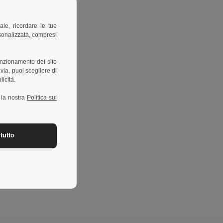
ale, ricordare le tue
rsonalizzata, compresi
unzionamento del sito
via, puoi scegliere di
licità.
a la nostra
Politica sui
tutto