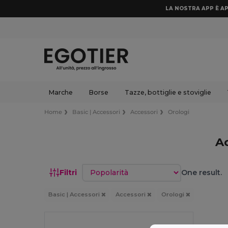
LA NOSTRA APP È AP
Marche
Borse
Tazze, bottiglie e stoviglie
Home
Basic | Accessori
Accessori
Orologi
A
Ordina per
Filtri
One result.
Basic | Accessori
Accessori
Orologi