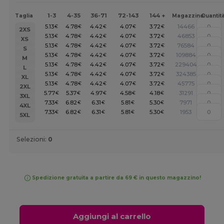
1-3
4-35
36-71
72-143
144 +
Taglia
Magazzino
Quantit
5.13
4.78
4.42
4.07
3.72
14466
€
€
€
€
€
2XS
5.13
4.78
4.42
4.07
3.72
46853
€
€
€
€
€
XS
5.13
4.78
4.42
4.07
3.72
76584
€
€
€
€
€
S
5.13
4.78
4.42
4.07
3.72
109884
€
€
€
€
€
M
5.13
4.78
4.42
4.07
3.72
229404
€
€
€
€
€
L
5.13
4.78
4.42
4.07
3.72
324385
€
€
€
€
€
XL
5.13
4.78
4.42
4.07
3.72
45775
€
€
€
€
€
2XL
5.77
5.37
4.97
4.58
4.18
31291
€
€
€
€
€
3XL
7.33
6.82
6.31
5.81
5.30
7971
€
€
€
€
€
4XL
7.33
6.82
6.31
5.81
5.30
1953
€
€
€
€
€
5XL
Selezioni:
0
Spedizione gratuita a partire da 69 € in questo magazzino!
Aggiungi al carrello