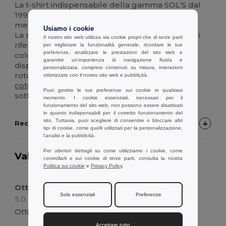
La t-shirt indispensabile della gamma SOL'S dal
1995 con la più ampia gamma di colori sul
mercato.
Usiamo i cookie
La sua qualità senza pari lo rende il prodotto di
Il nostro sito web utilizza sia cookie propri che di terze parti
riferimento nel mercato europeo, con i suoi 40
per migliorare la funzionalità generale, ricordare le tue
preferenze, analizzare le prestazioni del sito web e
colori, la versione per bambini e 13 taglie
garantire un'esperienza di navigazione fluida e
disponibili. Sono t-shirt a maniche corte, a collo
personalizzata, compresi contenuti su misura, interazioni
rotondo, realizzate in tessuto di
cotone
100%
ottimizzate con il nostro sito web e pubblicità.
cotone
da 150g/m2 di peso medio, non troppo
Puoi gestire le tue preferenze sui cookie in qualsiasi
sottile e non troppo spesso!
momento. I cookie essenziali, necessari per il
funzionamento del sito web, non possono essere disattivati
in quanto indispensabili per il corretto funzionamento del
sito. Tuttavia, puoi scegliere di consentire o bloccare altri
Recensioni dei Clienti sul Prodotto
tipi di cookie, come quelli utilizzati per la personalizzazione,
l'analisi e la pubblicità.
Per ulteriori dettagli su come utilizziamo i cookie, come
Valutazione:
4.7
su 34 voti
20323 articoli
controllarli e sui cookie di terze parti, consulta la nostra
Politica sui cookie
e
Privacy Policy
.
venduti
Ottimi prodotti
Solo essenziali
Preferenze
5.0
Recensione di Peter L.
Ottimi prodotti
Accettare tutto