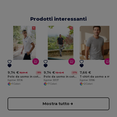
Prodotti interessanti
E
9,74 €
9,74 €
7,66 €
15,04 €
13,42 €
-35%
-27%
Polo da uomo in cotone bicolore. colore bianco
Polo da uomo in cotone bicolore
T-shirt da uomo a maniche corte in cotone piqué
Egotier 30136
Egotier 30137
Egotier 30186
+1 Colori
+7 Colori
+2 Colori
Mostra tutto