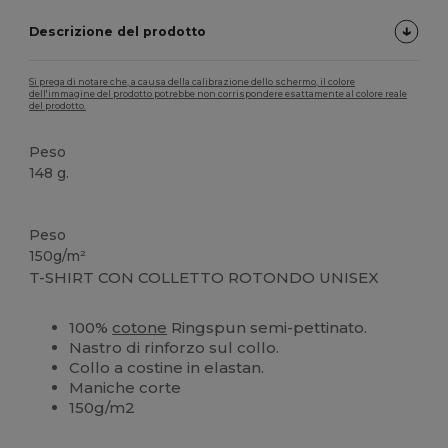
Descrizione del prodotto
Si prega di notare che, a causa della calibrazione dello schermo, il colore
dell'immagine del prodotto potrebbe non corrispondere esattamente al colore reale
del prodotto.
Peso
148 g.
Alta disponibilità
Personalizzabile
Peso
150g/m²
T-SHIRT CON COLLETTO ROTONDO UNISEX
100%
cotone
Ringspun semi-pettinato.
Nastro di rinforzo sul collo.
Collo a costine in elastan.
Maniche corte
150g/m2