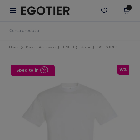
×
App Egotier
Scarica app
Prezzi migliori sull'app!
Home
Basic | Accessori
T-Shirt
Uomo
SOL'S 11380
W2
Spedito in