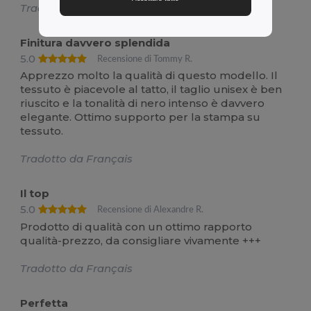
Tradotto da Français
Finitura davvero splendida
5.0
Recensione di Tommy R.
Apprezzo molto la qualità di questo modello. Il
tessuto è piacevole al tatto, il taglio unisex è ben
riuscito e la tonalità di nero intenso è davvero
elegante. Ottimo supporto per la stampa su
tessuto.
Tradotto da Français
Il top
5.0
Recensione di Alexandre R.
Prodotto di qualità con un ottimo rapporto
qualità-prezzo, da consigliare vivamente +++
Tradotto da Français
Perfetta