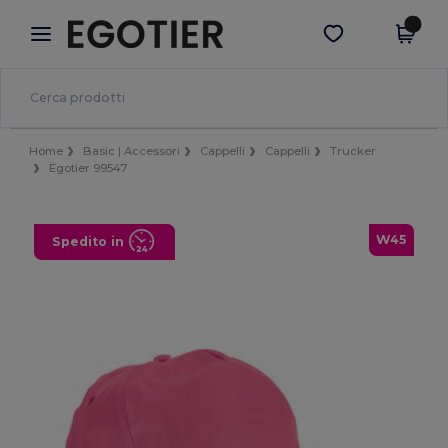
×
App Egotier
Scarica app
Prezzi migliori sull'app!
Home
Basic | Accessori
Cappelli
Cappelli
Trucker
Egotier 99547
W45
Spedito in