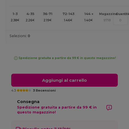
1-3
4-35
36-71
72-143
144 +
Magazzino
Quantit
2.38
2.26
2.19
1.46
1.40
9718
€
€
€
€
€
Selezioni:
0
Spedizione gratuita a partire da 99 € in questo magazzino!
Aggiungi al carrello
4.3
3 Recensioni
Consegna
Spedizione gratuita a partire da 99 € in
questo magazzino!