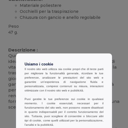
Materiale poliestere
Occhielli per la traspirazione
Chiusura con gancio e anello regolabile
Peso
47 g.
Alta disponibilità
Personalizzabile
Descrizione :
Questo cappellino in
poliestere
è l'accessorio
ideale per una giornata casual o per uno stile di
Usiamo i cookie
vita attivo. Progettato con comodi occhielli per la
Il nostro sito web utilizza sia cookie propri che di terze parti
traspirazione, garantisce il comfort anche nelle
per migliorare la funzionalità generale, ricordare le tue
giornate più calde. La chiusura regolabile con
preferenze, analizzare le prestazioni del sito web e
garantire un'esperienza di navigazione fluida e
gancio e anello autoadesivo offre una vestibilità
personalizzata, compresi contenuti su misura, interazioni
perfetta per tutte le dimensioni della testa,
ottimizzate con il nostro sito web e pubblicità.
rendendolo versatile e facile da indossare. La
Puoi gestire le tue preferenze sui cookie in qualsiasi
forma classica e la struttura robusta ne fanno una
momento. I cookie essenziali, necessari per il
scelta affidabile per ogni occasione.
funzionamento del sito web, non possono essere disattivati
in quanto indispensabili per il corretto funzionamento del
sito. Tuttavia, puoi scegliere di consentire o bloccare altri
tipi di cookie, come quelli utilizzati per la personalizzazione,
l'analisi e la pubblicità.