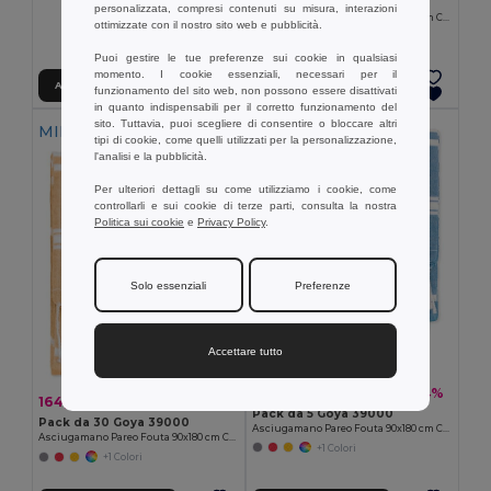
Pack da 10 Goya 39000
personalizzata, compresi contenuti su misura, interazioni
Asciugamano Pareo Fouta 90x180 cm Cotone/Poliester ZANZIBAR
ottimizzate con il nostro sito web e pubblicità.
+1 Colori
Puoi gestire le tue preferenze sui cookie in qualsiasi
momento. I cookie essenziali, necessari per il
Aggiungi al carrello
Aggiungi al carrello
funzionamento del sito web, non possono essere disattivati
in quanto indispensabili per il corretto funzionamento del
sito. Tuttavia, puoi scegliere di consentire o bloccare altri
MIN QTY: 30
MIN QTY: 5
tipi di cookie, come quelli utilizzati per la personalizzazione,
l'analisi e la pubblicità.
Per ulteriori dettagli su come utilizziamo i cookie, come
controllarli e sui cookie di terze parti, consulta la nostra
Politica sui cookie
e
Privacy Policy
.
Solo essenziali
Preferenze
Accettare tutto
30,50 €
-14%
35,45 €
164,70 €
-23%
212,72 €
Pack da 5 Goya 39000
Pack da 30 Goya 39000
Asciugamano Pareo Fouta 90x180 cm Cotone/Poliester ZANZIBAR
Asciugamano Pareo Fouta 90x180 cm Cotone/Poliester ZANZIBAR
+1 Colori
+1 Colori