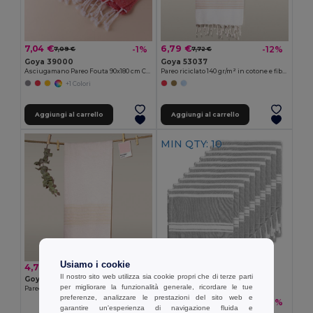
7,04 €
6,79 €
-1%
-12%
7,09 €
7,72 €
Goya 39000
Goya 53037
Asciugamano Pareo Fouta 90x180 cm Cotone/Poliester ZANZIBAR
Pareo riciclato 140 gr/m² in cotone e fibre sintetiche MAUNA
+1 Colori
Aggiungi al carrello
Aggiungi al carrello
MIN QTY: 10
Usiamo i cookie
4,79 €
Il nostro sito web utilizza sia cookie propri che di terze parti
Goya 53049
per migliorare la funzionalità generale, ricordare le tue
Pareo Foulard in Cotone 90 x 150 cm KAHAKAI
preferenze, analizzare le prestazioni del sito web e
57,90 €
-18%
70,91 €
garantire un'esperienza di navigazione fluida e