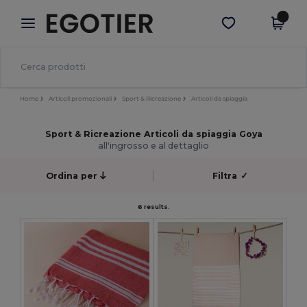
×
App Egotier
Scarica app
Prezzi migliori sull'app!
Home
Articoli promozionali
Sport & Ricreazione
Articoli da spiaggia
Sport & Ricreazione Articoli da spiaggia Goya
all'ingrosso e al dettaglio
Ordina per
Filtra
✓
6 results.