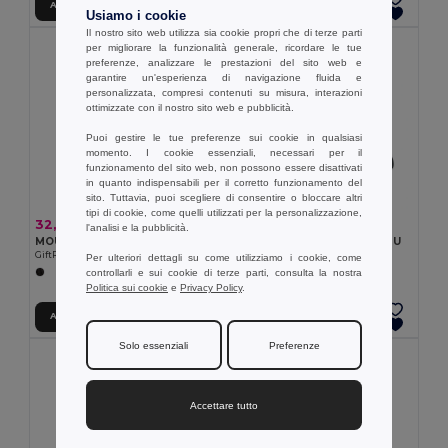
Aggiungi al carrello
Aggiungi al carrello
Usiamo i cookie
Il nostro sito web utilizza sia cookie propri che di terze parti
per migliorare la funzionalità generale, ricordare le tue
preferenze, analizzare le prestazioni del sito web e
garantire un'esperienza di navigazione fluida e
personalizzata, compresi contenuti su misura, interazioni
ottimizzate con il nostro sito web e pubblicità.
Puoi gestire le tue preferenze sui cookie in qualsiasi
momento. I cookie essenziali, necessari per il
funzionamento del sito web, non possono essere disattivati
in quanto indispensabili per il corretto funzionamento del
sito. Tuttavia, puoi scegliere di consentire o bloccare altri
tipi di cookie, come quelli utilizzati per la personalizzazione,
32,04 €
19,04 €
l'analisi e la pubblicità.
MOUNTAIN Borsone da viaggio in tela cerata
ROCK Borsone in morbido PU
GiftRetail MO2579
GiftRetail MO2577
Per ulteriori dettagli su come utilizziamo i cookie, come
controllarli e sui cookie di terze parti, consulta la nostra
Politica sui cookie
e
Privacy Policy
.
Aggiungi al carrello
Aggiungi al carrello
Solo essenziali
Preferenze
Accettare tutto