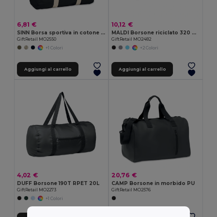
6,81 €
10,12 €
SINN Borsa sportiva in cotone riciclato
MALDI Borsone riciclato 320 gr/m²
GiftRetail MO2550
GiftRetail MO2482
+1 Colori
+2 Colori
Aggiungi al carrello
Aggiungi al carrello
4,02 €
20,76 €
DUFF Borsone 190T RPET 20L
CAMP Borsone in morbido PU
GiftRetail MO2273
GiftRetail MO2576
+1 Colori