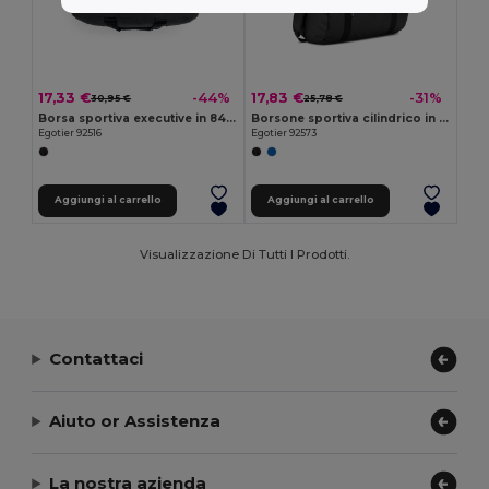
17,33 €
17,83 €
-44%
-31%
30,95 €
25,78 €
Borsa sportiva executive in 840D jaquard e 300D
Borsone sportiva cilindrico in poliestere riciclato 600D ad alta densità con scomparto laterale per le scarpe
Egotier 92516
Egotier 92573
Aggiungi al carrello
Aggiungi al carrello
Visualizzazione Di Tutti I Prodotti.
Contattaci
Aiuto or Assistenza
La nostra azienda