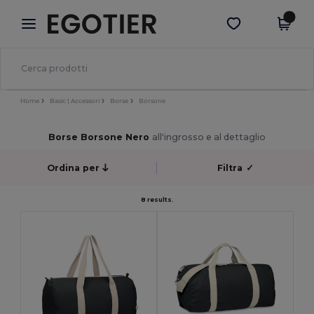
×
App Egotier
Scarica app
Prezzi migliori sull'app!
Home
Basic | Accessori
Borse
Borsone
Borse Borsone Nero
all'ingrosso e al dettaglio
Ordina per
Filtra
✓
8 results.