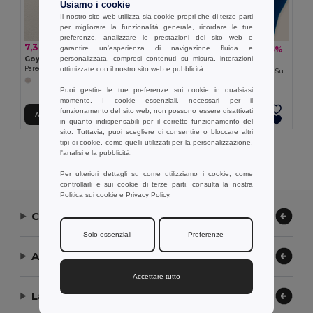
Usiamo i cookie
Il nostro sito web utilizza sia cookie propri che di terze parti
per migliorare la funzionalità generale, ricordare le tue
preferenze, analizzare le prestazioni del sito web e
7,30 €
10,80 €
garantire un'esperienza di navigazione fluida e
-35%
16,73 €
personalizzata, compresi contenuti su misura, interazioni
Goya 52058
Goya 36082
ottimizzate con il nostro sito web e pubblicità.
Pareo in Cotone Riciclato Senza Spugna ZUMEL
Pareo Eccellente con Asciugamano, Superfunzionale MAUI
+1 Colori
Puoi gestire le tue preferenze sui cookie in qualsiasi
momento. I cookie essenziali, necessari per il
funzionamento del sito web, non possono essere disattivati
Aggiungi al carrello
Aggiungi al carrello
in quanto indispensabili per il corretto funzionamento del
sito. Tuttavia, puoi scegliere di consentire o bloccare altri
tipi di cookie, come quelli utilizzati per la personalizzazione,
Visualizzazione Di Tutti I Prodotti.
l'analisi e la pubblicità.
Per ulteriori dettagli su come utilizziamo i cookie, come
controllarli e sui cookie di terze parti, consulta la nostra
Politica sui cookie
e
Privacy Policy
.
Contattaci
Solo essenziali
Preferenze
Aiuto or Assistenza
Accettare tutto
La nostra azienda