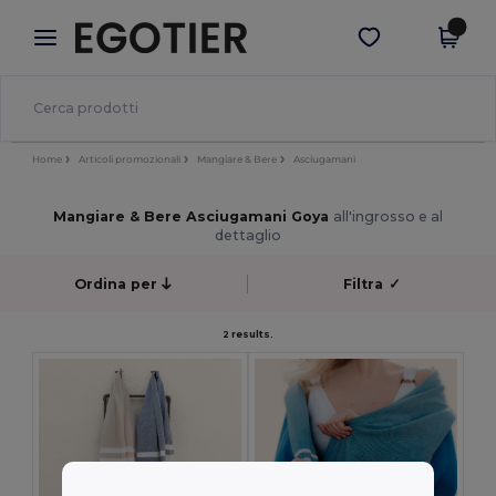
×
App Egotier
Scarica app
Prezzi migliori sull'app!
Home
Articoli promozionali
Mangiare & Bere
Asciugamani
Mangiare & Bere Asciugamani Goya
all'ingrosso e al
dettaglio
Ordina per
Filtra
✓
2 results.