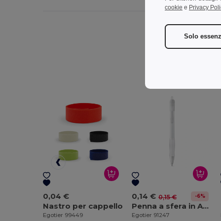
cookie
e
Privacy Poli
Solo essenz
0,04 €
0,14 €
-6%
0,15 €
Nastro per cappello
Penna a sfera in ABS con finitura antiscivolo e clip
Egotier 99449
Egotier 91247