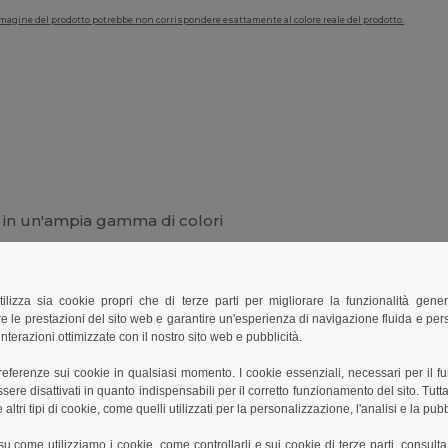
'immagine del prodotto potrebbe non corrispondere esattamente al colore reale del prodotto.
le in un'ampia gamma di colori
tilizza sia cookie propri che di terze parti per migliorare la funzionalità gener
e le prestazioni del sito web e garantire un'esperienza di navigazione fluida e pe
nterazioni ottimizzate con il nostro sito web e pubblicità.
Aggiungi un commento
preferenze sui cookie in qualsiasi momento. I cookie essenziali, necessari per il f
re disattivati in quanto indispensabili per il corretto funzionamento del sito. Tutta
altri tipi di cookie, come quelli utilizzati per la personalizzazione, l'analisi e la pubb
i su come utilizziamo i cookie, come controllarli e sui cookie di terze parti, consult