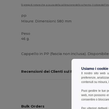
Si prega di notare che, a causa della calibrazione dello schermo, il colore dell
PP
Misure: Dimensioni: 580 mm
Peso
46 g.
Personalizzabile
Alta disponibilità
Cappello in PP (fascia non inclusa). Disponibi
Usiamo i cookie
Recensioni dei Clienti sul Prodotto
Il nostro sito web u
preferenze, analizzar
contenuti su misura, i
Puoi gestire le tue 
web, non possono esse
consentire o bloccare 
Bulk Orders
Per ulteriori dettagl