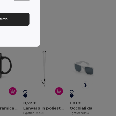
tutto
0,72 €
1,01 €
Tazza in ceramica 350 mL
Lanyard in poliestere con moschettone in metallo
Occhiali da sole per PC
Egotier 94402
Egotier 98313