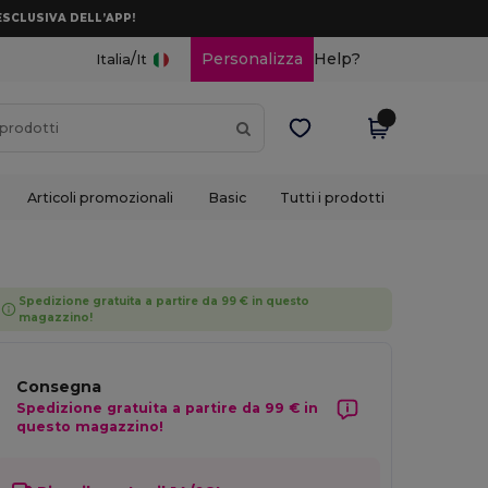
ESCLUSIVA DELL’APP!
/
Personalizza
Help?
Italia
It
Articoli promozionali
Basic
Tutti i prodotti
Spedizione gratuita a partire da 99 € in questo
magazzino!
Consegna
Spedizione gratuita a partire da 99 € in
questo magazzino!