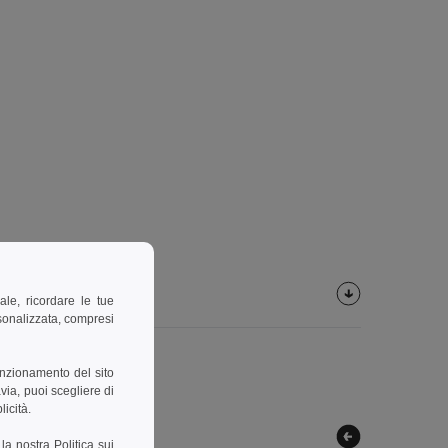
ale, ricordare le tue
rsonalizzata, compresi
unzionamento del sito
via, puoi scegliere di
licità.
a la nostra
Politica sui