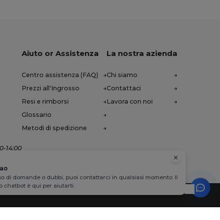
Aiuto or Assistenza
La nostra azienda
Centro assistenza (FAQ)
Chi siamo
Prezzi all'Ingrosso
Contattaci
Resi e rimborsi
Lavora con noi
Glossario
Metodi di spedizione
00-14:00
iao
so di domande o dubbi, puoi contattarci in qualsiasi momento. Il
o chatbot è qui per aiutarti.