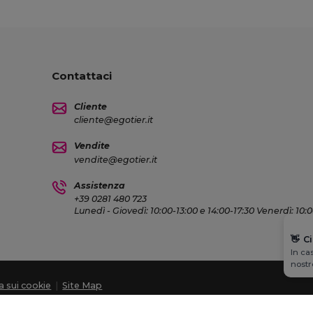
Contattaci
Cliente
cliente@egotier.it
Vendite
vendite@egotier.it
Assistenza
+39 0281 480 723
Lunedì - Giovedì: 10:00-13:00 e 14:00-17:30 Venerdì: 10:
👋
C
In ca
nostr
ca sui cookie
|
Site Map