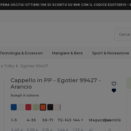
PENA USCITA! OTTIENI 10€ DI SCONTO SU 80€ CON IL CODICE EGOTIER10 – 
Tecnologia & Eccessori
Mangiare & Bere
Sport & Ricreazione
 e Trilby
Egotier 99427
Cappello in PP - Egotier 99427 -
Arancio
Scegli il colore:
1-3
4-35
36-71
72-143
144 +
Magazzino
Quantità
2.40
2.28
2.16
1.44
1.32
41
€
€
€
€
€