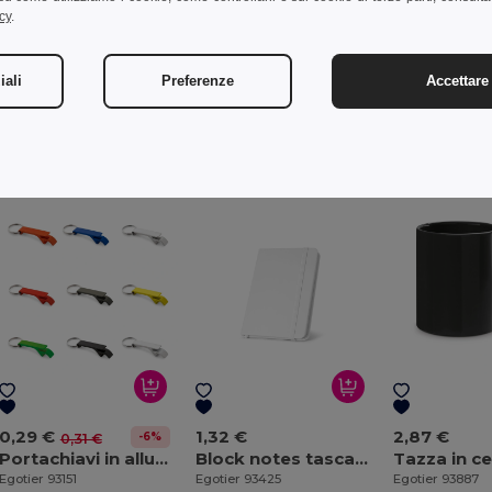
cy
.
iali
Preferenze
Accettare 
Prodotti interessanti
0,29 €
1,32 €
2,87 €
-6%
0,31 €
Portachiavi in alluminio con apribottiglia
Block notes tascabile in PU con pagine lisce
Egotier 93151
Egotier 93425
Egotier 93887