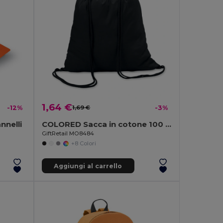
1,64 €
-12%
1,69 €
-3%
nnelli
COLORED Sacca in cotone 100 gr/m²
GiftRetail MO8484
+8 Colori
Aggiungi al carrello