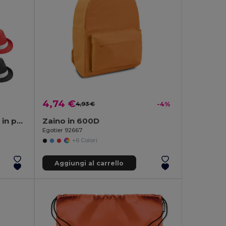
4,74 €
4,93 €
-4%
Cappello in PP con nastro in poliestere bianco
Zaino in 600D
Egotier 92667
+6 Colori
Aggiungi al carrello