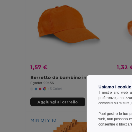
1,57 €
1,32 
Berretto da bambino in poliestere
Cappel
Egotier 99456
Egotier 
Usiamo i cookie
+3 Colori
Il nostro sito web u
preferenze, analizzar
Aggiungi al carrello
Aggi
contenuti su misura, i
Puoi gestire le tue 
web, non possono esse
MIN QTY: 10
consentire o bloccare 