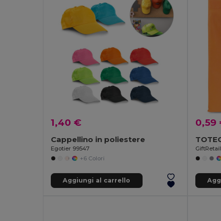
1,40 €
0,59
Cappellino in poliestere
Egotier 99547
GiftRetai
+6 Colori
Aggiungi al carrello
Aggi