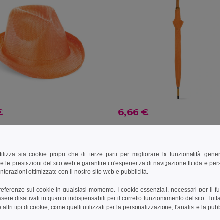
€
6,66 €
lo in PP
99427
Egotier 99116
+2 Colori
+7 Colori
tilizza sia cookie propri che di terze parti per migliorare la funzionalità gener
e le prestazioni del sito web e garantire un'esperienza di navigazione fluida e pe
ungi al carrello
Aggiungi al carrello
nterazioni ottimizzate con il nostro sito web e pubblicità.
preferenze sui cookie in qualsiasi momento. I cookie essenziali, necessari per il f
re disattivati in quanto indispensabili per il corretto funzionamento del sito. Tutta
altri tipi di cookie, come quelli utilizzati per la personalizzazione, l'analisi e la pubb