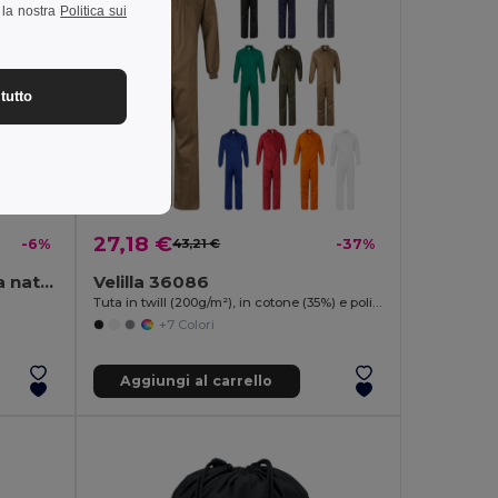
a la nostra
Politica sui
tutto
27,18 €
-6%
43,21 €
-37%
BOOGIE Cappello di paglia naturale
Velilla 36086
Tuta in twill (200g/m²), in cotone (35%) e poliestere (65%)
+7 Colori
Aggiungi al carrello