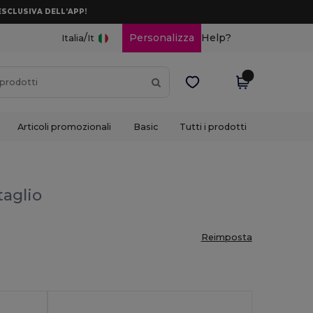
ESCLUSIVA DELL’APP!
/
Personalizza
Help?
Italia
It
Articoli promozionali
Basic
Tutti i prodotti
taglio
Reimposta