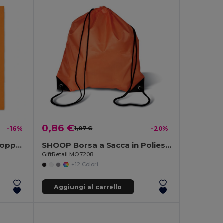
0,86 €
-16%
1,07 €
-20%
COTTONEL COLOUR ++ Shopper in cotone da 180gr MO9846-
SHOOP Borsa a Sacca in Poliestere per Escursioni
GiftRetail MO7208
+12 Colori
Aggiungi al carrello