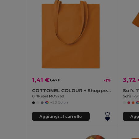
1,41 €
3,72
1,43 €
-1%
COTTONEL COLOUR + Shopper in cotone 140gr
Sol's 
GiftRetail MO9268
+20 Colori
Aggiungi al carrello
Aggi