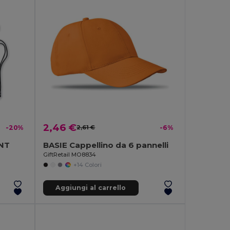
2,46 €
-20%
2,61 €
-6%
TNT
BASIE Cappellino da 6 pannelli
GiftRetail MO8834
+14 Colori
Aggiungi al carrello