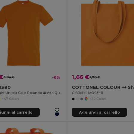
 €
1,66 €
3,94 €
-6%
1,98 €
11380
Sol's T-Shirt Unisex Collo Rotondo di Alta Qualità
GiftRetail MO9846
+47 Colori
+20 Colori
ungi al carrello
Aggiungi al carrello