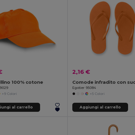
€
2,16 €
llino 100% cotone
99029
Egotier 95084
+9 Colori
+5 Colori
ungi al carrello
Aggiungi al carrello