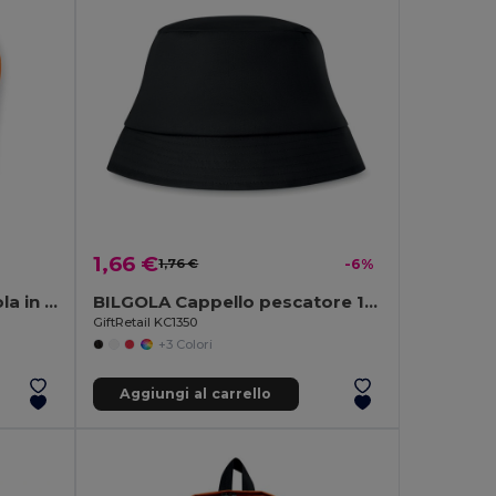
1,66 €
1,76 €
-6%
Comode infradito con suola in PE e cinturino in PVC
BILGOLA Cappello pescatore 160 gr/m²
GiftRetail KC1350
+3 Colori
Aggiungi al carrello