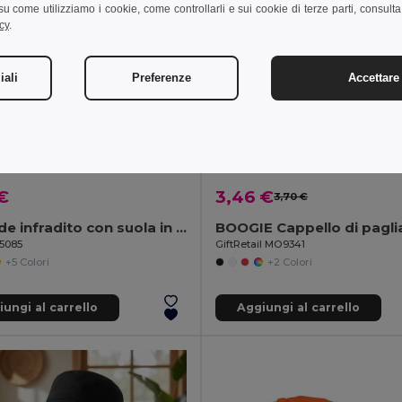
i su come utilizziamo i cookie, come controllarli e sui cookie di terze parti, consult
cy
.
iali
Preferenze
Accettare 
€
3,46 €
3,70 €
Comode infradito con suola in PE e cinturino in PVC
95085
GiftRetail MO9341
+5 Colori
+2 Colori
ungi al carrello
Aggiungi al carrello