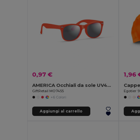
0,97 €
1,96 
AMERICA Occhiali da sole UV400
Cappe
GiftRetail MO7455
Egotier 
+6 Colori
Aggiungi al carrello
Aggi