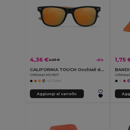
4,36 €
1,75 
4,65 €
-6%
CALIFORNIA TOUCH Occhiali da sole in bamboo
BANDI
GiftRetail MO9617
GiftReta
+2 Colori
Aggiungi al carrello
Aggi