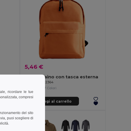
5,46 €
Ombrello in poliestere 190T con apertura automatica
BAPAL Zaino con tasca esterna
GiftRetail KC2364
+7 Colori
ale, ricordare le tue
rsonalizzata, compresi
Aggiungi al carrello
unzionamento del sito
via, puoi scegliere di
licità.