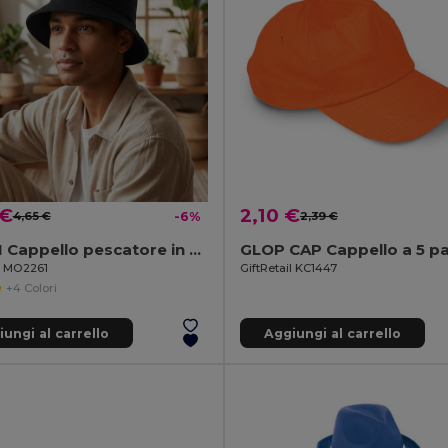
 €
2,10 €
4,65 €
-6%
2,39 €
MONTI Cappello pescatore in cotone
GLOP CAP Cappello a 5 pa
il MO2261
GiftRetail KC1447
+4 Colori
ungi al carrello
Aggiungi al carrello