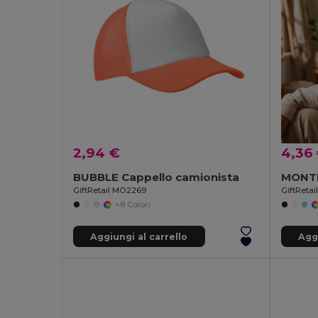
2,94 €
4,36
BUBBLE Cappello camionista
GiftRetail MO2269
GiftReta
+8 Colori
Aggiungi al carrello
Aggi