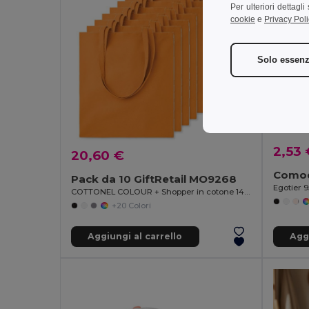
Per ulteriori dettagl
cookie
e
Privacy Poli
Solo essenz
2,53 
20,60 €
Pack da 10 GiftRetail MO9268
Egotier 
COTTONEL COLOUR + Shopper in cotone 140gr
+20 Colori
Aggiungi al carrello
Aggi