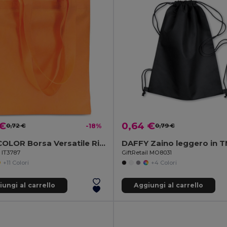
 €
0,64 €
0,72 €
-18%
0,79 €
TOTECOLOR Borsa Versatile Riutilizzabile per la Spesa e da Spiaggia
DAFFY Zaino leggero in 
l IT3787
GiftRetail MO8031
+11 Colori
+4 Colori
ungi al carrello
Aggiungi al carrello