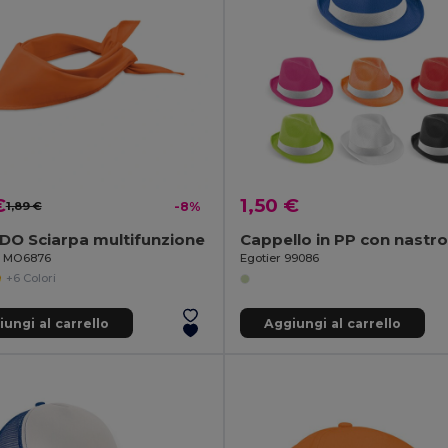
€
1,50 €
1,89 €
-8%
DO Sciarpa multifunzione
il MO6876
Egotier 99086
+6 Colori
ungi al carrello
Aggiungi al carrello