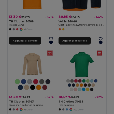
13,30 €
30,85 €
-32%
-44%
19,67 €
54,91 €
TH Clothes 30188
Velilla 36048
Polo da uomo
Gilet imbottito (220g/m²), reversibile e con diverse tasche, in poliestere (100%), con chiusura a zip e tirante reversibile
+8 Colori
Aggiungi al carrello
Aggiungi al carrello
13,48 €
10,37 €
-32%
-32%
19,93 €
15,33 €
TH Clothes 30143
TH Clothes 30133
Polo a manica lunga da uomo
Polo da uomo
+8 Colori
+22 Colori