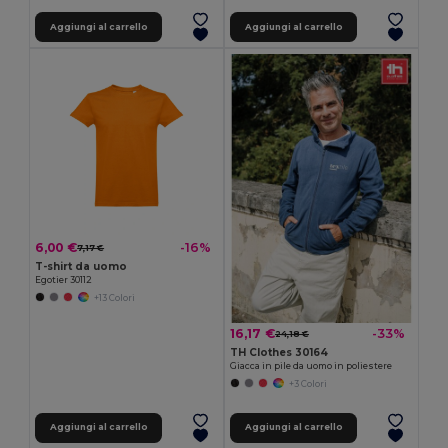
Aggiungi al carrello
Aggiungi al carrello
6,00 €
-16%
7,17 €
T-shirt da uomo
Egotier 30112
+13 Colori
16,17 €
-33%
24,18 €
TH Clothes 30164
Giacca in pile da uomo in poliestere
+3 Colori
Aggiungi al carrello
Aggiungi al carrello