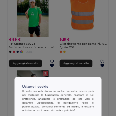
6,89 €
3,15 €
TH Clothes 30273
Gilet riflettente per bambini. 100% poliestere
T-shirt tecnica a maniche corte in poliestere
Egotier 98501
+6 Colori
Aggiungi al carrello
Aggiungi al carrello
Usiamo i cookie
Il nostro sito web utilizza sia cookie propri che di terze parti
per migliorare la funzionalità generale, ricordare le tue
preferenze, analizzare le prestazioni del sito web e
garantire un'esperienza di navigazione fluida e
personalizzata, compresi contenuti su misura, interazioni
ottimizzate con il nostro sito web e pubblicità.