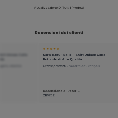
Visualizzazione Di Tutti I Prodotti.
Recensioni dei clienti
★ ★ ★ ★ ★
Shirt Unisex Collo
Sol's 11380 - Sol's T-Shirt Unisex Collo
ità
Rotondo di Alta Qualità
ggero, elastico
Ottimi prodotti
Tradotto da Français
Recensione di Peter L.
ZEPIOZ