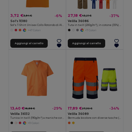
3,72 €
27,18 €
-6%
-37%
3,94 €
43,21 €
Sol's 11380
Velilla 36086
Sol's T-Shirt Unisex Collo Rotondo di Alta Qualità
Tuta in twill (200g/m²), in cotone (35%) e poliestere (65%)
+47 Colori
+7 Colori
Aggiungi al carrello
Aggiungi al carrello
13,40 €
17,89 €
-29%
-34%
18,88 €
27,30 €
Velilla 36132
Velilla 36089
Tunica in twill (190g/m²) a maniche corte, in poliestere (65%) e cotone (35%)
Bermuda bicolore con diverse tasche (210g/m²), in cotone (20%) e poliestere (80%)
+11 Colori