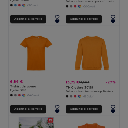
Egotier 92667A
Felpa (unisex) con cappuccio in cotone e poliestere
+3 Colori
+20 Colori
Aggiungi al carrello
Aggiungi al carrello
6,84 €
13,75 €
-27%
18,96 €
T-shirt da uomo
TH Clothes 30159
Egotier 30110
Felpa (unisex) in cotone e poliestere
+14 Colori
+13 Colori
Aggiungi al carrello
Aggiungi al carrello