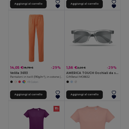
Aggiungi al carrello
Aggiungi al carrello
14,05 €
1,56 €
-29%
-29%
19,79 €
2,20 €
Velilla 36113
AMERICA TOUCH Occhiali da sole con lenti spe
Pantaloni in twill (190g/m²), in cotone (35%) e poliestere (65%)
GiftRetail MO8652
+11 Colori
Aggiungi al carrello
Aggiungi al carrello