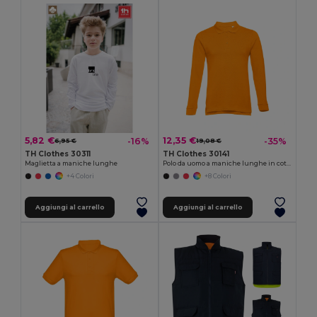
5,82 €
12,35 €
-16%
-35%
6,95 €
19,08 €
TH Clothes 30311
TH Clothes 30141
Maglietta a maniche lunghe
Polo da uomo a maniche lunghe in cotone cardato
+4 Colori
+8 Colori
Aggiungi al carrello
Aggiungi al carrello