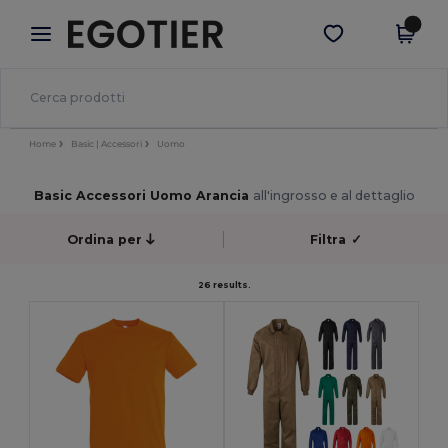
×
App Egotier
Scarica app
Prezzi migliori sull'app!
Home
Basic | Accessori
Uomo
Basic Accessori Uomo Arancia
all'ingrosso e al dettaglio
Ordina per
Filtra
✓
26 results.