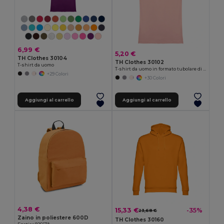
6,99 €
5,20 €
TH Clothes 30104
TH Clothes 30102
T-shirt da uomo
T-shirt da uomo in formato tubolare di cotone
+29 Colori
+30 Colori
Aggiungi al carrello
Aggiungi al carrello
4,38 €
15,33 €
-35%
23,68 €
Zaino in poliestere 600D
TH Clothes 30160