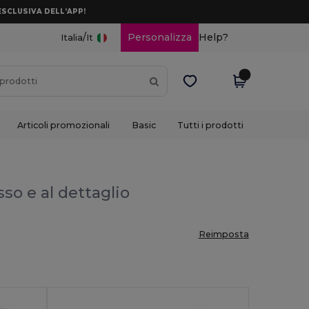
ESCLUSIVA DELL’APP!
/
Personalizza
Help?
Italia
It
Articoli promozionali
Basic
Tutti i prodotti
sso e al dettaglio
Reimposta