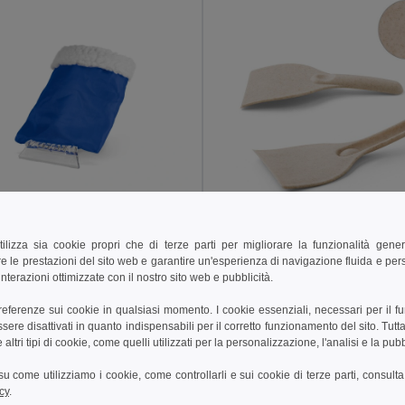
€
1,32 €
tilizza sia cookie propri che di terze parti per migliorare la funzionalità gener
e le prestazioni del sito web e garantire un'esperienza di navigazione fluida e pe
iaghiaccio con guanto
nterazioni ottimizzate con il nostro sito web e pubblicità.
98122
Egotier 98133
preferenze sui cookie in qualsiasi momento. I cookie essenziali, necessari per il f
re disattivati in quanto indispensabili per il corretto funzionamento del sito. Tutta
ungi al carrello
Aggiungi al carrello
altri tipi di cookie, come quelli utilizzati per la personalizzazione, l'analisi e la pubb
i su come utilizziamo i cookie, come controllarli e sui cookie di terze parti, consult
cy
.