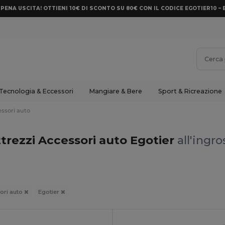
PENA USCITA! OTTIENI 10€ DI SCONTO SU 80€ CON IL CODICE EGOTIER10 – 
Tecnologia & Eccessori
Mangiare & Bere
Sport & Ricreazione
essori auto
ttrezzi Accessori auto Egotier
all'ingro
ori auto
Egotier