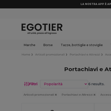
LA NOSTRA APP È AP
Marche
Borse
Tazze, bottiglie e stoviglie
Home
Articoli promozionali
Portachiavi e Attrezzi
Acc
Portachiavi e A
Ordina per
Filtri
6 results.
Articoli promozionali
Portachiavi e Attrezzi
Access