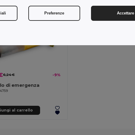
iali
Preferenze
Accettare 
€
6,24 €
-9%
lo di emergenza
94759
ungi al carrello