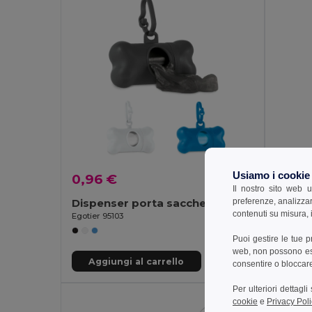
Usiamo i cookie
0,96 €
1,94 
Il nostro sito web u
preferenze, analizzar
Dispenser porta sacchetti igienici per cani
Rasch
contenuti su misura, i
Egotier 95103
Egotier 
Puoi gestire le tue 
web, non possono esse
Aggiungi al carrello
Aggi
consentire o bloccare 
Per ulteriori dettagl
cookie
e
Privacy Poli