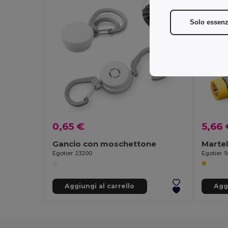
Solo essenz
0,65 €
5,66 
Gancio con moschettone
Martel
Egotier 23200
Egotier 
Aggiungi al carrello
Aggi