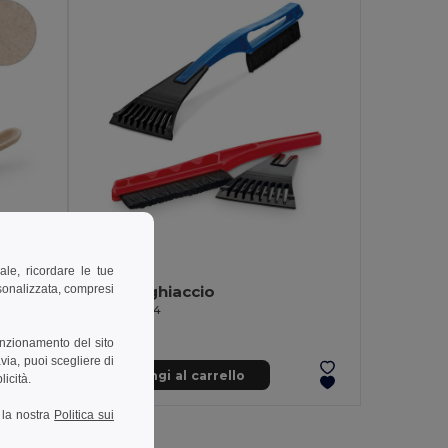
2,77 €
ale, ricordare le tue
rsonalizzata, compresi
Raschiaghiaccio in PP e paglia di grano
Raschiaghiaccio
Egotier 98184
unzionamento del sito
via, puoi scegliere di
Aggiungi al carrello
licità.
a la nostra
Politica sui