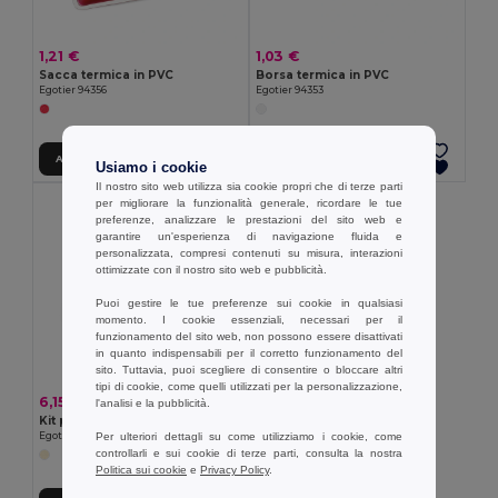
1,21 €
1,03 €
Sacca termica in PVC
Borsa termica in PVC
Egotier 94356
Egotier 94353
Aggiungi al carrello
Aggiungi al carrello
Usiamo i cookie
Il nostro sito web utilizza sia cookie propri che di terze parti
per migliorare la funzionalità generale, ricordare le tue
preferenze, analizzare le prestazioni del sito web e
garantire un'esperienza di navigazione fluida e
personalizzata, compresi contenuti su misura, interazioni
ottimizzate con il nostro sito web e pubblicità.
Puoi gestire le tue preferenze sui cookie in qualsiasi
momento. I cookie essenziali, necessari per il
funzionamento del sito web, non possono essere disattivati
in quanto indispensabili per il corretto funzionamento del
sito. Tuttavia, puoi scegliere di consentire o bloccare altri
tipi di cookie, come quelli utilizzati per la personalizzazione,
6,15 €
l'analisi e la pubblicità.
Kit per spa
Egotier 95063
Per ulteriori dettagli su come utilizziamo i cookie, come
controllarli e sui cookie di terze parti, consulta la nostra
Politica sui cookie
e
Privacy Policy
.