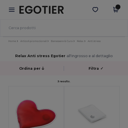
×
App Egotier
Scarica app
Prezzi migliori sull'app!
Home
Articoli promozionali
Benessere & Cura
Relax
Anti stress
Relax Anti stress Egotier
all'ingrosso e al dettaglio
Ordina per
Filtra
✓
3 results.