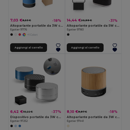
7,03 €
14,44 €
-18%
-31%
8,53 €
20,99 €
Altoparlante portatile da 3W con autonomia di 4h30m in ABS riciclato (100% rABS)
Altoparlante portatile da 5W con caricatore wireless superveloce da 15W e autonomia di 2 ore in bambù e PET riciclato (100% rPET)
Egotier 97176
Egotier 97183
+1 Colori
Aggiungi al carrello
Aggiungi al carrello
6,42 €
8,10 €
-37%
-18%
10,22 €
9,87 €
Dispositivo portatile da 3W con autonomia di 3h in alluminio riciclato (100% rAL) e ABS riciclato (100% rABS)
Altoparlante portatile da 3W con autonomia di 4h30m in ABS riciclato (100% rABS)
Egotier 97252
Egotier 97441