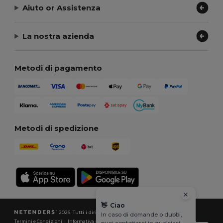
Aiuto or Assistenza
La nostra azienda
Metodi di pagamento
Metodi di spedizione
👋
Ciao
2026. Tutti i diritti riservati
In caso di domande o dubbi,
Termini e Condizioni
|
Informativa sulla privacy
|
Politica sui cookie
|
Site Map