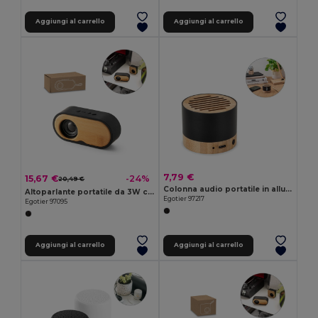
Aggiungi al carrello
Aggiungi al carrello
7,79 €
15,67 €
-24%
20,49 €
Colonna audio portatile in alluminio riciclato (100% rAL) con 3 ore di autonomia
Altoparlante portatile da 3W con durata della batteria di 5 ore in bambù e ABS riciclato (100% rABS)
Egotier 97217
Egotier 97095
Aggiungi al carrello
Aggiungi al carrello