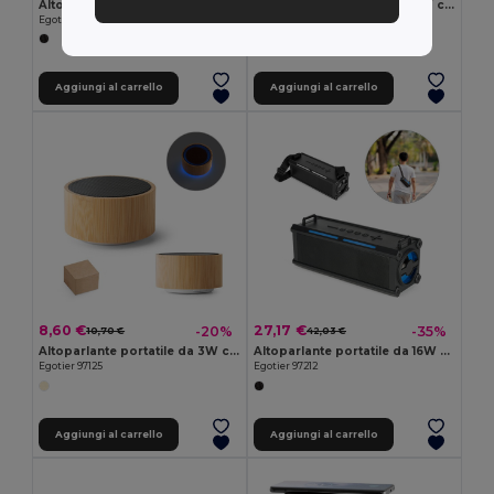
Altoparlante portatile da 10W con grado di protezione IPX7 e durata della batteria di 9 ore su 100% rABS
Altoparlante portatile da 6W con autonomia di 4 ore in ABS
Egotier 97140
Egotier 97208
Aggiungi al carrello
Aggiungi al carrello
8,60 €
27,17 €
-20%
-35%
10,70 €
42,03 €
Altoparlante portatile da 3W con autonomia di 2 ore in bambù e ABS
Altoparlante portatile da 16W con 6 ore di autonomia in ABS
Egotier 97125
Egotier 97212
Aggiungi al carrello
Aggiungi al carrello