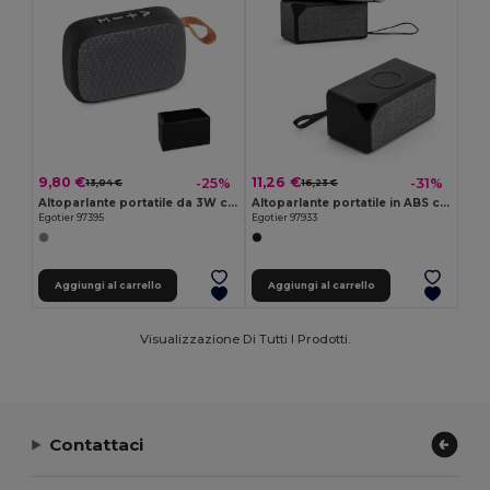
9,80 €
11,26 €
-25%
-31%
13,04 €
16,23 €
Altoparlante portatile da 3W con autonomia di 2h in poliestere e ABS
Altoparlante portatile in ABS con caricatore wireless
Egotier 97395
Egotier 97933
Aggiungi al carrello
Aggiungi al carrello
Visualizzazione Di Tutti I Prodotti.
Contattaci