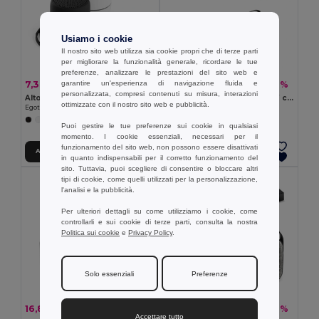
Usiamo i cookie
Il nostro sito web utilizza sia cookie propri che di terze parti
per migliorare la funzionalità generale, ricordare le tue
preferenze, analizzare le prestazioni del sito web e
7,30 €
9,49 €
garantire un'esperienza di navigazione fluida e
-19%
-46%
8,99 €
17,61 €
personalizzata, compresi contenuti su misura, interazioni
Altoparlante portatile da 3W con 4 ore di autonomia con il ABS riciclato (100% rABS)
Altoparlante portatile da 3W con autonomia di 4 ore in bambù e ABS riciclato (100% rABS)
ottimizzate con il nostro sito web e pubblicità.
Egotier 97097
Egotier 97098
Puoi gestire le tue preferenze sui cookie in qualsiasi
momento. I cookie essenziali, necessari per il
funzionamento del sito web, non possono essere disattivati
Aggiungi al carrello
Aggiungi al carrello
in quanto indispensabili per il corretto funzionamento del
sito. Tuttavia, puoi scegliere di consentire o bloccare altri
tipi di cookie, come quelli utilizzati per la personalizzazione,
l'analisi e la pubblicità.
Per ulteriori dettagli su come utilizziamo i cookie, come
controllarli e sui cookie di terze parti, consulta la nostra
Politica sui cookie
e
Privacy Policy
.
Solo essenziali
Preferenze
16,85 €
12,47 €
-39%
-51%
27,44 €
25,51 €
Accettare tutto