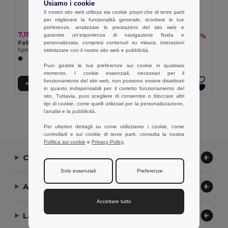
Usiamo i cookie
Il nostro sito web utilizza sia cookie propri che di terze parti
per migliorare la funzionalità generale, ricordare le tue
preferenze, analizzare le prestazioni del sito web e
7,15 €
7,43 €
garantire un'esperienza di navigazione fluida e
-3%
7,68 €
personalizzata, compresi contenuti su misura, interazioni
Pallone da calcio in PVC
Pallone da calcio in PVC
ottimizzate con il nostro sito web e pubblicità.
Egotier 98132
Egotier 98135
Puoi gestire le tue preferenze sui cookie in qualsiasi
momento. I cookie essenziali, necessari per il
funzionamento del sito web, non possono essere disattivati
Aggiungi al carrello
Aggiungi al carrello
in quanto indispensabili per il corretto funzionamento del
sito. Tuttavia, puoi scegliere di consentire o bloccare altri
tipi di cookie, come quelli utilizzati per la personalizzazione,
Visualizzazione Di Tutti I Prodotti.
l'analisi e la pubblicità.
Per ulteriori dettagli su come utilizziamo i cookie, come
controllarli e sui cookie di terze parti, consulta la nostra
Politica sui cookie
e
Privacy Policy
.
Contattaci
Solo essenziali
Preferenze
Aiuto or Assistenza
Accettare tutto
La nostra azienda