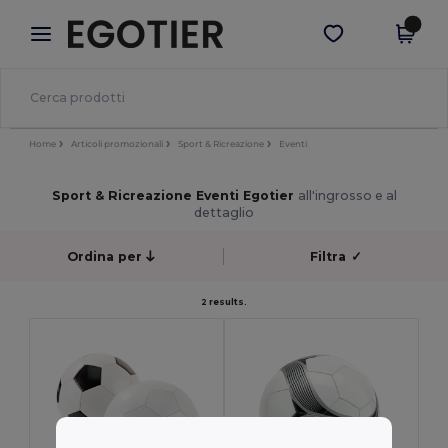
×
App Egotier
Scarica app
Prezzi migliori sull'app!
Home
Articoli promozionali
Sport & Ricreazione
Eventi
Sport & Ricreazione Eventi Egotier
all'ingrosso e al
dettaglio
Ordina per
Filtra
✓
2 results.