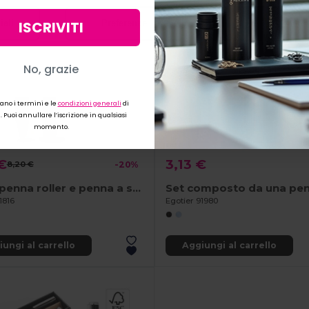
ISCRIVITI
iali
Preferenze
Accettare 
No, grazie
cano i termini e le
condizioni generali
di
 Puoi annullare l’iscrizione in qualsiasi
momento
.
€
3,13 €
8,20 €
-20%
Set di penna roller e penna a sfera in metallo
1816
Egotier 91980
ungi al carrello
Aggiungi al carrello