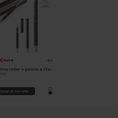
 €
7,47 €
-8%
Set penna roller e penna a sfera in alluminio (rispettivamente al 94% e al 94%) con clip
91782
ungi al carrello