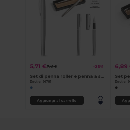
5,71 €
6,89
7,41 €
-23%
Set di penna roller e penna a sfera con corpo in acciaio inossidabile (53% rSS) con clip
Egotier 91781
Egotier 
Aggiungi al carrello
Aggi