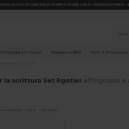
PENA USCITA! OTTIENI 10€ DI SCONTO SU 80€ CON IL CODICE EGOTIER10 – 
Tecnologia & Eccessori
Mangiare & Bere
Sport & Ricreazione
per la scrittura
Set
r la scrittura Set Egotier
all'ingrosso e 
 la scrittura
Set
Egotier