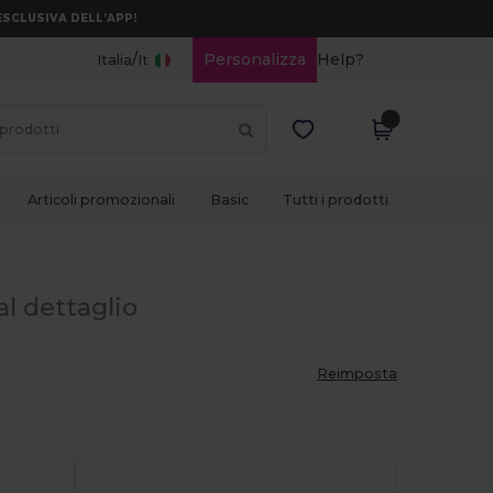
ESCLUSIVA DELL’APP!
/
Personalizza
Help?
Italia
It
Articoli promozionali
Basic
Tutti i prodotti
al dettaglio
Reimposta