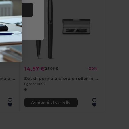
tutto
14,57 €
23,96 €
-39%
Set composto da una penna a sfera e una penna senza inchiostro, entrambe realizzate in alluminio (riciclato al 94%)
Set di penna a sfera e roller in metallo con meccanismo a rotazione
Egotier 81194
Aggiungi al carrello