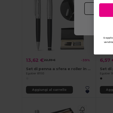
Solo essenz
Si appli
vendita.
13,62 €
6,57 
22,39 €
-39%
Set di penna a sfera e roller in metallo con clip
Egotier 81193
Egotier 9
Aggiungi al carrello
Aggi