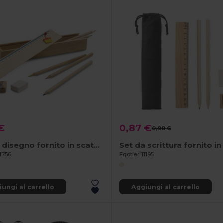
€
0,87 €
0,90 €
Set da disegno fornito in scatola di legno
1756
Egotier 11195
ungi al carrello
Aggiungi al carrello