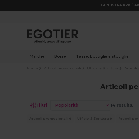
LA NOSTRA APP È AP
Marche
Borse
Tazze, bottiglie e stoviglie
Home
Articoli promozionali
Ufficio & Scrittura
Articoli 
Articoli pe
Ordina per
Filtri
14 results.
Articoli promozionali
Ufficio & Scrittura
Articoli per