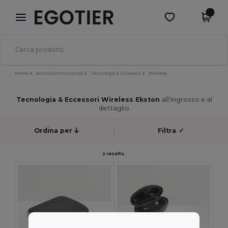
×
App Egotier
Scarica app
Prezzi migliori sull'app!
Home
Articoli promozionali
Tecnologia & Eccessori
Wireless
Tecnologia & Eccessori Wireless Ekston
all'ingrosso e al
dettaglio
Ordina per
Filtra
✓
2 results.