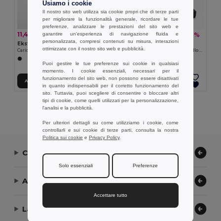
Usiamo i cookie
Il nostro sito web utilizza sia cookie propri che di terze parti
per migliorare la funzionalità generale, ricordare le tue
preferenze, analizzare le prestazioni del sito web e
11,42 €
23,72 €
garantire un'esperienza di navigazione fluida e
-53%
-36%
24,13 €
37,35 €
personalizzata, compresi contenuti su misura, interazioni
Ekston 97921
Ekston 97922
ottimizzate con il nostro sito web e pubblicità.
Caricatore wireless HORDE
Auricolari wireless DESCRY in metallo e ABS
Puoi gestire le tue preferenze sui cookie in qualsiasi
momento. I cookie essenziali, necessari per il
funzionamento del sito web, non possono essere disattivati
Aggiungi al carrello
Aggiungi al carrello
in quanto indispensabili per il corretto funzionamento del
sito. Tuttavia, puoi scegliere di consentire o bloccare altri
tipi di cookie, come quelli utilizzati per la personalizzazione,
Visualizzazione Di Tutti I Prodotti.
l'analisi e la pubblicità.
Per ulteriori dettagli su come utilizziamo i cookie, come
controllarli e sui cookie di terze parti, consulta la nostra
Politica sui cookie
e
Privacy Policy
.
Contattaci
Solo essenziali
Preferenze
Aiuto or Assistenza
Accettare tutto
La nostra azienda